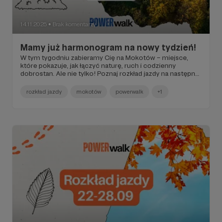
14.11.2025
Brak komentarzy
●
Mamy już harmonogram na nowy tydzień!
W tym tygodniu zabieramy Cię na Mokotów – miejsce,
które pokazuje, jak łączyć naturę, ruch i codzienny
dobrostan. Ale nie tylko! Poznaj rozkład jazdy na następny
tydzień listopada.
rozkład jazdy
mokotów
powerwalk
+1