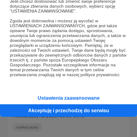
Jeśli chcesz dostosować lub zmienić swoje preferencje
dotyczące zbierania danych osobowych, wybierz opcję
rozkład jazdy
"USTAWIENIA ZAAWANSOWANE".
Zgoda jest dobrowolna i możesz ją wycofać w
USTAWIENIACH ZAAWANSOWANYCH, gdzie jest także
opisane Twoje prawo żądania dostępu, sprostowania,
usunięcia lub ograniczenia przetwarzania danych, a także w
dowolnym momencie za pomocą ustawień Twojej
przeglądarki w urządzeniu końcowym. Pamiętaj, że w
zależności od Twoich ustawień, Twoje dane będą mogły być
przekazywane do zewnętrznych odbiorców danych z państw
trzecich tj. z państw spoza Europejskiego Obszaru
Gospodarczego. Pozostałe szczegółowe informacje na
temat przetwarzania Twoich danych w tym celów
przetwarzania znajdują się w naszej polityce prywatności.
27.09.2024
Brak komentarzy
●
Ustawienia zaawansowane
Nowy rozkład jazdy
Akceptuję i przechodzę do serwisu
Rozkład jazdy na tydzień 30.09-06.10
rozkład jazdy