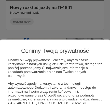
Nowy rozkład jazdy na 11-16.11
Nowy rozkład jazdy
rozkład jazdy
Cenimy Twoją prywatność
Dbamy o Twoją prywatność i chcemy, abyś w czasie
korzystania z naszych usług czuł się komfortowo, dlatego też
poniżej prezentujemy Ci najważniejsze informacje o
zasadach przetwarzania przez nas Twoich danych
osobowych.
Aby wyrazić zgody na korzystanie z technologii
automatycznego śledzenia i zbierania danych, dostęp do
informacji na Twoim urządzeniu końcowym i ich
20.10.2024
Brak komentarzy
●
przechowywanie przez Crowd8 sp. z o.o. oraz podmioty
zewnętrzne, które wspierają nas w prowadzeniu działalności,
Rozkład jazdy na kolejny tydzień!
kliknij AKCEPTUJĘ I PRZECHODZĘ DO SERWISU.
Rozkład jazdy na tydzień 21-27.10