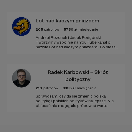
Lot nad kaczym gniazdem
205
patronów
5750
zł
miesięcznie
Andrzej Rozenek i Jacek Podgórski.
Tworzymy wspólnie na YouTube kanał o
nazwie Lot nad kaczym gniazdem. To bieżący
komentarz do najważniejszych wydarzeń,
który emitujemy od poniedziałku do piątku. W
ciągu godziny podróżujemy przez polską
politykę i życie społeczne.
Radek Karbowski – Skrót
polityczny
210
patronów
3355
zł
miesięcznie
Sprawdzam, czy da się zmienić polską
politykę i polskich polityków na lepsze. Nic
obiecać nie mogę, ale próbować warto.
Wchodzisz w to?