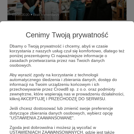
03.08.2020
Brak komentarzy
●
NOWY WYWIAD!
Cenimy Twoją prywatność
„Obecnie definicja rzemieślnika z całą pewnością się
zmienia. W ogólnym rozumieniu rzemieślnik to bardzo
archaiczne sformułowanie. Taki rzemieślnik z czasów
Dbamy o Twoją prywatność i chcemy, abyś w czasie
PRL-u to zupełnie inny rzemieślnik niż ten, który działa
korzystania z naszych usług czuł się komfortowo, dlatego też
obecnie. Przede wszystkim dlatego, że świat się zmienia i
projekt pracownie
wosh wosh
martyna zastawna
poniżej prezentujemy Ci najważniejsze informacje o
trzeba się do niego dostosować. My jako WoshWosh
zasadach przetwarzania przez nas Twoich danych
stanowimy odpowiedź na nowe formy rzemiosła. I chociaż
+2
osobowych.
początkowo popełniłam szereg błędów, bo musiałam to
wszystko, co robimy, nazwać i określić, to obecnie mamy
Aby wyrazić zgody na korzystanie z technologii
ponad 35 tysięcy odnowionych butów na koncie, a ludzie
automatycznego śledzenia i zbierania danych, dostęp do
wciąż przynoszą kolejne”.
informacji na Twoim urządzeniu końcowym i ich
przechowywanie przez Crowd8 sp. z o.o. oraz podmioty
zewnętrzne, które wspierają nas w prowadzeniu działalności,
kliknij AKCEPTUJĘ I PRZECHODZĘ DO SERWISU.
Jeśli chcesz dostosować lub zmienić swoje preferencje
dotyczące zbierania danych osobowych, wybierz opcję
"USTAWIENIA ZAAWANSOWANE".
Zgoda jest dobrowolna i możesz ją wycofać w
USTAWIENIACH ZAAWANSOWANYCH, gdzie jest także