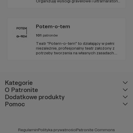
Organizuję wyścigi gravelowe i ultramaratony,
tworzę kute symbole i wspólnotę, która
razem przechodzi próbę ognia, potu i stali.
Dołącz do Patronów i wykujemy coś
trwałego!
Potem-o-tem
101
patronów
Teatr "Potem-o-tem" to działający w pełni
niezależnie, profesjonalny teatr założony z
potrzeby tworzenia na własnych zasadach.
Od 10 lat szukamy ciekawej formy
opowiadania i oryginalnych przestrzeni do
grania, które w połączeniu z poczuciem
humoru dają zupełnie nową jakość
teatralnego doświadczenia.
Kategorie
O Patronite
Dodatkowe produkty
Pomoc
Regulamin
Polityka prywatności
Patronite Commons