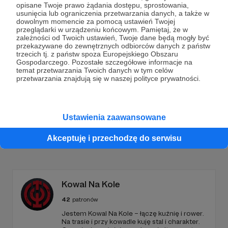
opisane Twoje prawo żądania dostępu, sprostowania,
Dołącz do grona Patronów!
usunięcia lub ograniczenia przetwarzania danych, a także w
dowolnym momencie za pomocą ustawień Twojej
przeglądarki w urządzeniu końcowym. Pamiętaj, że w
zależności od Twoich ustawień, Twoje dane będą mogły być
Wesprzyj działalność Autora
Projekt Pracownie
już
przekazywane do zewnętrznych odbiorców danych z państw
teraz!
trzecich tj. z państw spoza Europejskiego Obszaru
Gospodarczego. Pozostałe szczegółowe informacje na
temat przetwarzania Twoich danych w tym celów
przetwarzania znajdują się w naszej polityce prywatności.
Zostań Patronem
Ustawienia zaawansowane
Akceptuję i przechodzę do serwisu
Promowani autorzy
Kowal Na Kole
42
patronów
Jestem Kowal Na Kole – łączę kuźnię i rower.
Na trasie i przy kowadle kuję stal i charakter.