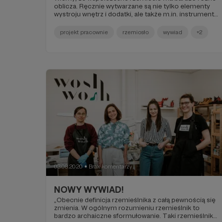
oblicza. Ręcznie wytwarzane są nie tylko elementy
wystroju wnętrz i dodatki, ale także m.in. instrumenty
oraz… sprzęt sportowy. Wierzymy, że ciekawych
miejsc, w których powstają nietuzinkowe
projekt pracownie
rzemiosło
wywiad
+2
przedmioty, nie brakuje i bardzo lubimy odwiedzać
takie warsztaty. Ostatnio mieliśmy okazję gościć w
AVA Volumes. Przedstawiamy Wam Alessandro
Gagliardiego i Adama Litke, którzy wytwarzają
drewniane paczki na ścianki wspinaczkowe.
Poznajcie ich historię!
03.08.2020
Brak komentarzy
●
NOWY WYWIAD!
„Obecnie definicja rzemieślnika z całą pewnością się
zmienia. W ogólnym rozumieniu rzemieślnik to
bardzo archaiczne sformułowanie. Taki rzemieślnik z