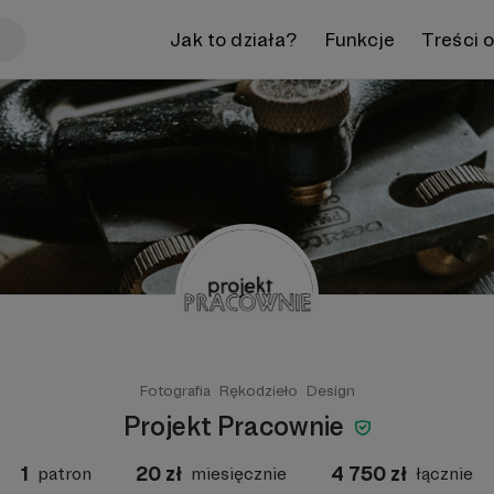
Jak to działa?
Funkcje
Treści 
Fotografia
Rękodzieło
Design
Projekt Pracownie
1
20
zł
4 750
zł
patron
miesięcznie
łącznie