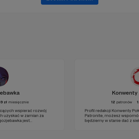
jebawka
Konwenty 
59
zł
miesięcznie
12
patronów
1
hcących wspierać rozwój
Profil redakcji Konwenty Po
h uzyskać w zamian za
Patronite, możesz wspomóc n
gozjebawka jest
będziemy w stanie dać z sie
ią o tematyce anime w
Wszystko zależy właśnie od 
 wchodzi: serwer Discord
rupa na Facebooku ponad