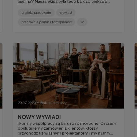
pianina? Nasza ekipa była tego bardzo ciekawa.
Właśnie dlatego postanowiliśmy odwiedzić
podwarszawskie Słupno. Od Andrzeja i jego zespołu
projekt pracownie
wywiad
chcieliśmy dowiedzieć się jak najwięcej o tych
niezwykłych instrumentach.
pracownia pianin i fortepianów
+2
20.07.2020
Brak komentarzy
●
NOWY WYWIAD!
„Formy współpracy są bardzo różnorodne. Czasem
obsługujemy zamówienia klientów, którzy
przychodzą z własnym projektantem i my mamy