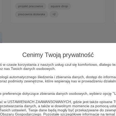
znaleźć odpowiednie rozwiązania technologiczne,
żeby stworzona bryła była funkcjonalna. Innym
projekt pracownie
square drop
razem tych projektantów nie ma i wspólnymi siłami
szukamy inspiracji, ustalamy wymiary, wybieramy
pracownia stolarska
+2
styl. Niejednokrotnie zdarzało się, że korzystając z
zasobów zabytkowych elementów, jakimi
dysponujemy, wykonywaliśmy nowy mebel,
posiadający jedynie taki historyczny akcent”.
Cenimy Twoją prywatność
w czasie korzystania z naszych usług czuł się komfortowo, dlatego te
zez nas Twoich danych osobowych.
ologii automatycznego śledzenia i zbierania danych, dostęp do inform
 oraz podmioty zewnętrzne, które wspierają nas w prowadzeniu dział
oje preferencje dotyczące zbierania danych osobowych, wybierz op
ofać w USTAWIENIACH ZAAWANSOWANYCH, gdzie jest także opisane Tw
a przetwarzania danych, a także w dowolnym momencie za pomocą usta
 Twoich ustawień, Twoje dane będą mogły być przekazywane do zewnę
go Obszaru Gospodarczego. Pozostałe szczegółowe informacje na temat