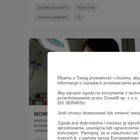
czasów PRL-u to zupełnie inny rzemieślnik niż ten,
który działa obecnie. Przede wszystkim dlatego, że
projekt pracownie
wosh wosh
świat się zmienia i trzeba się do niego dostosować.
My jako WoshWosh stanowimy odpowiedź na nowe
martyna zastawna
+2
formy rzemiosła. I chociaż początkowo popełniłam
szereg błędów, bo musiałam to wszystko, co
robimy, nazwać i określić, to obecnie mamy ponad
35 tysięcy odnowionych butów na koncie, a ludzie
wciąż przynoszą kolejne”.
Dbamy o Twoją prywatność i chcemy, abyś 
informacje o zasadach przetwarzania pr
Aby wyrazić zgody na korzystanie z techn
przechowywanie przez Crowd8 sp. z o.o.
11.05.2020
Brak komentarzy
●
DO SERWISU.
Jeśli chcesz dostosować lub zmienić sw
NOWY WYWIAD!
Historia pracowni Renovatio, którą obecnie
Zgoda jest dobrowolna i możesz ją wyc
prowadzi Katarzyna Kimula, sięga 1978 roku. Kiedy
sprostowania, usunięcia lub ograniczeni
odwiedzamy to niezwykłe miejsce na warszawskim
końcowym. Pamiętaj, że w zależności od
Grochowie, odnosimy wrażenie, że w warsztacie
trzecich tj. z państw spoza Europejskie