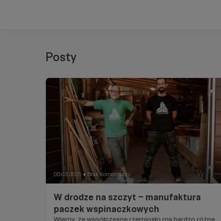
Posty
05.03.2021
Brak komentarzy
●
W drodze na szczyt – manufaktura
paczek wspinaczkowych
Wiemy, że współczesne rzemiosło ma bardzo różne