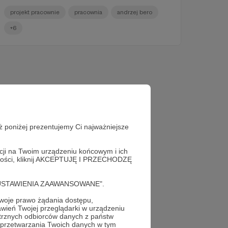
przedmiot, którego dawno nie wykonywałem, to
muszę się odpowiednio rozkręcić. Pierwsze 8–10
projekt pracownie
pracownia
andrzej bero
czarek nie idzie najlepiej, ale potem ręce
przypominają sobie, co trzeba zrobić”.
+6
ż poniżej prezentujemy Ci najważniejsze
acji na Twoim urządzeniu końcowym i ich
alności, kliknij AKCEPTUJĘ I PRZECHODZĘ
cję "USTAWIENIA ZAAWANSOWANE".
oje prawo żądania dostępu,
wień Twojej przeglądarki w urządzeniu
trznych odbiorców danych z państw
 przetwarzania Twoich danych w tym