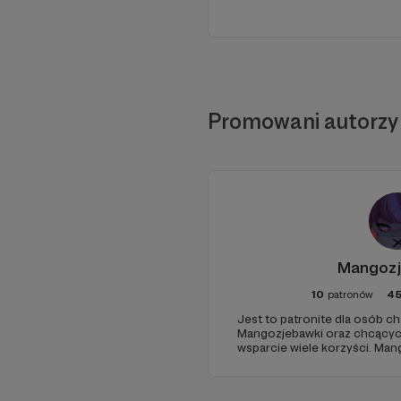
Promowani autorzy
Mangoz
10
patronów
4
Jest to patronite dla osób c
Mangozjebawki oraz chcącyc
wsparcie wiele korzyści. Man
najaktywniejszą społecznośc
Polsce. W jego skład głównie
ponad 40K członków oraz g