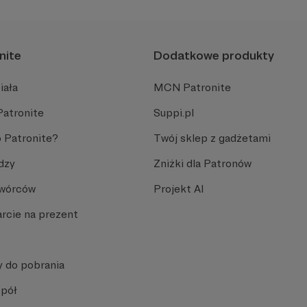
nite
Dodatkowe produkty
iała
MCN Patronite
Patronite
Suppi.pl
 Patronite?
Twój sklep z gadżetami
dzy
Zniżki dla Patronów
Twórców
Projekt AI
rcie na prezent
y do pobrania
spół