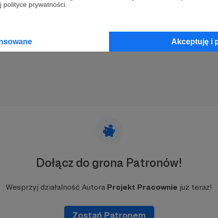
 polityce prywatności.
ansowane
Akceptuję i 
Dołącz do grona Patronów!
Wesprzyj działalność Autora
Projekt Pracownie
już teraz!
Zostań Patronem