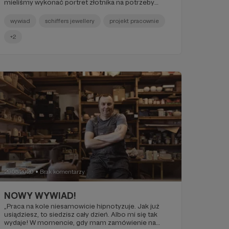
mieliśmy wykonać portret złotnika na potrzeby
wystawy „Praski Sznyt”, którą kompletowaliśmy we
współpracy z Muzeum Warszawskiej Pragi i Traffic
wywiad
schiffers jewellery
projekt pracownie
Design na zlecenie Instytutu Dizajnu w Kielcach.
Kiedy zajrzeliśmy na stronę Schiffers Jewellery, od
+2
razu poczuliśmy, że nie chcemy jedynie wykonać
tam kilku zdjęć. Wiedzieliśmy, że losy rzemieślnika to
wielowątkowa i rodzinna historia, którą musimy mieć
w zasobach Projektu Pracownie. Przyznajemy – to
było fantastyczne spotkanie!
29.05.2020
Brak komentarzy
●
NOWY WYWIAD!
„Praca na kole niesamowicie hipnotyzuje. Jak już
usiądziesz, to siedzisz cały dzień. Albo mi się tak
wydaje! W momencie, gdy mam zamówienie na