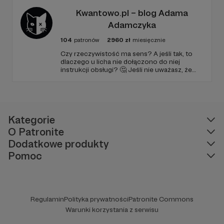
ludzi, którzy lubią kulturę.
Kwantowo.pl – blog Adama
Adamczyka
104
patronów
2960
zł
miesięcznie
Czy rzeczywistość ma sens? A jeśli tak, to
dlaczego u licha nie dołączono do niej
instrukcji obsługi? 🤔 Jeśli nie uważasz, że
ciekawość to pierwszy stopień do piekła (albo
masz to gdzieś), istnieje szansa, że się
polubimy. 🚀
Kategorie
O Patronite
Dodatkowe produkty
Pomoc
Regulamin
Polityka prywatności
Patronite Commons
Warunki korzystania z serwisu