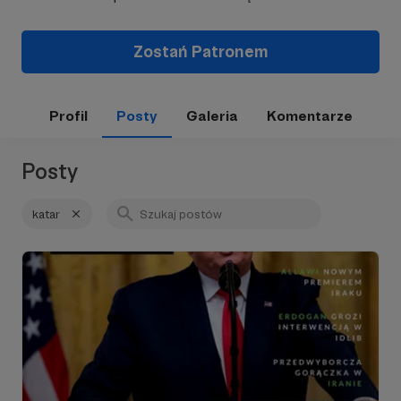
Zostań Patronem
Profil
Posty
Galeria
Komentarze
Posty
katar