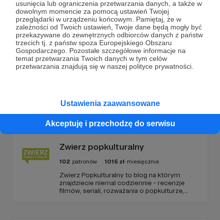
usunięcia lub ograniczenia przetwarzania danych, a także w
Wesprzyj działalność Autora
Puls Lewantu & Puls
dowolnym momencie za pomocą ustawień Twojej
przeglądarki w urządzeniu końcowym. Pamiętaj, że w
Zagranicy
już teraz!
zależności od Twoich ustawień, Twoje dane będą mogły być
przekazywane do zewnętrznych odbiorców danych z państw
trzecich tj. z państw spoza Europejskiego Obszaru
Zostań Patronem
Gospodarczego. Pozostałe szczegółowe informacje na
temat przetwarzania Twoich danych w tym celów
przetwarzania znajdują się w naszej polityce prywatności.
Promowani autorzy
Ustawienia zaawansowane
Akceptuję i przechodzę do serwisu
Zwierz popkulturalny
102
patronów
1015
zł
miesięcznie
Zwierz Popkulturalny to blog na którym
znajdziecie niemal codziennie - recenzje
filmów, seriali, rozważania o popkulturze,
biografie aktorów i wiele innych kulturalnych
treści. Blog został założony w 2009 roku i od
tego czasu tworzę wokół niego społeczność