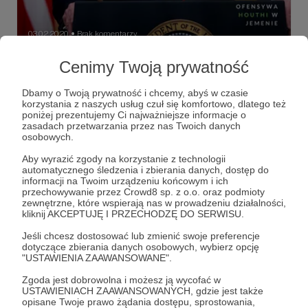
03.02.2020
Brak komentarzy
●
Cenimy Twoją prywatność
Przegląd prasy luty 2020 nr 1
Podsumowanie ubiegłego tygodnia na Bliskim Wschodzie
Dbamy o Twoją prywatność i chcemy, abyś w czasie
korzystania z naszych usług czuł się komfortowo, dlatego też
iran
syria
turcja
+3
poniżej prezentujemy Ci najważniejsze informacje o
zasadach przetwarzania przez nas Twoich danych
osobowych.
Aby wyrazić zgody na korzystanie z technologii
automatycznego śledzenia i zbierania danych, dostęp do
informacji na Twoim urządzeniu końcowym i ich
przechowywanie przez Crowd8 sp. z o.o. oraz podmioty
zewnętrzne, które wspierają nas w prowadzeniu działalności,
kliknij AKCEPTUJĘ I PRZECHODZĘ DO SERWISU.
Jeśli chcesz dostosować lub zmienić swoje preferencje
dotyczące zbierania danych osobowych, wybierz opcję
"USTAWIENIA ZAAWANSOWANE".
Zgoda jest dobrowolna i możesz ją wycofać w
Dołącz do grona Patronów!
USTAWIENIACH ZAAWANSOWANYCH, gdzie jest także
opisane Twoje prawo żądania dostępu, sprostowania,