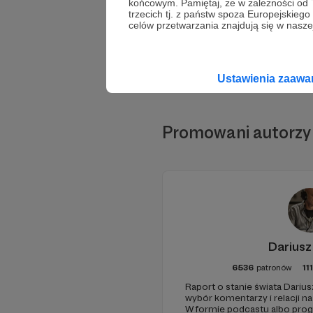
końcowym. Pamiętaj, że w zależności od
trzecich tj. z państw spoza Europejskie
celów przetwarzania znajdują się w naszej
Ustawienia zaaw
Promowani autorzy
Dariusz
6536
patronów
11
Raport o stanie świata Darius
wybór komentarzy i relacji n
W formie podcastu albo pro