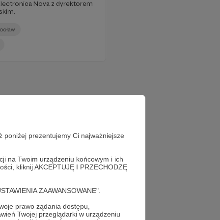
lectronica Nova z dyrektorem
skim.
ocław
ż poniżej prezentujemy Ci najważniejsze
acji na Twoim urządzeniu końcowym i ich
alności, kliknij AKCEPTUJĘ I PRZECHODZĘ
cję "USTAWIENIA ZAAWANSOWANE".
oje prawo żądania dostępu,
wień Twojej przeglądarki w urządzeniu