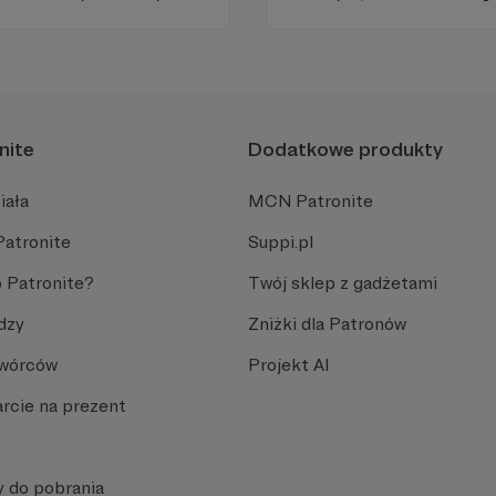
dobry humor. To wszystko z
nami każdego dnia, a teraz
naszymi Patronami!
nite
Dodatkowe produkty
iała
MCN Patronite
Patronite
Suppi.pl
 Patronite?
Twój sklep z gadżetami
dzy
Zniżki dla Patronów
Twórców
Projekt AI
rcie na prezent
y do pobrania