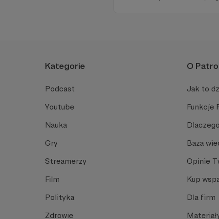
miejsc na ziemi.
Kategorie
O Patro
Podcast
Jak to dz
Youtube
Funkcje 
Nauka
Dlaczego
Gry
Baza wie
Streamerzy
Opinie 
Film
Kup wspa
Polityka
Dla firm
Zdrowie
Materiał