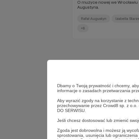
O muzyce nowej we Wrocławiu 
Augustyna.
Rafał Augustyn
Izabella Starz
+6
Dbamy o Twoją prywatność i chcemy, abyś 
informacje o zasadach przetwarzania pr
Aby wyrazić zgody na korzystanie z techn
przechowywanie przez Crowd8 sp. z o.o.
DO SERWISU.
Jeśli chcesz dostosować lub zmienić sw
Zgoda jest dobrowolna i możesz ją wyc
sprostowania, usunięcia lub ograniczeni