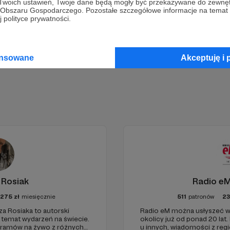
 Twoich ustawień, Twoje dane będą mogły być przekazywane do zewnę
go Obszaru Gospodarczego. Pozostałe szczegółowe informacje na temat
 polityce prywatności.
Zostań Patronem
ansowane
Akceptuję i 
 Rosiak
Radio eM
1275
zł
miesięcznie
511
patronów
2
za Rosiaka to autorski
Radio eM można usłyszeć w
a temat wydarzeń na świecie.
okolicy już od ponad 20 lat.
gramów na żywo z różnych
u innych, wiadomości z regi