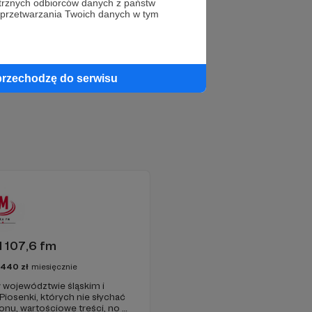
trznych odbiorców danych z państw
 przetwarzania Twoich danych w tym
przechodzę do serwisu
 107,6 fm
3440
zł
miesięcznie
 województwie śląskim i
 Piosenki, których nie słychać
onu, wartościowe treści, no i