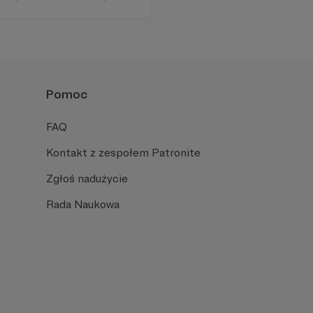
najdziecie u nas. Jesteście z
 zachęcamy - zostańcie
Pomoc
FAQ
Kontakt z zespołem Patronite
Zgłoś nadużycie
Rada Naukowa