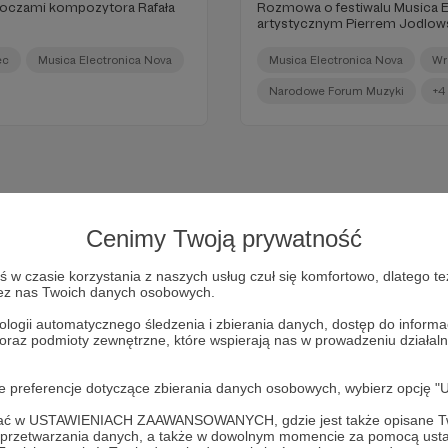
oczami kompozytora Rafała
Rozmowa o festiwalu Musica E
artystycznym Pierrem Jodlow
ec
Musica Electronica Nova
Musica Electronica Nova
Wr
Narodowe Forum Muzyki
+4
Cenimy Twoją prywatność
w czasie korzystania z naszych usług czuł się komfortowo, dlatego te
zez nas Twoich danych osobowych.
ologii automatycznego śledzenia i zbierania danych, dostęp do inform
 oraz podmioty zewnętrzne, które wspierają nas w prowadzeniu dział
Dołącz do grona Patronów!
oje preferencje dotyczące zbierania danych osobowych, wybierz op
ofać w USTAWIENIACH ZAAWANSOWANYCH, gdzie jest także opisane Tw
a przetwarzania danych, a także w dowolnym momencie za pomocą usta
Wesprzyj działalność Autora
Rozmowy o muzyce
już teraz!