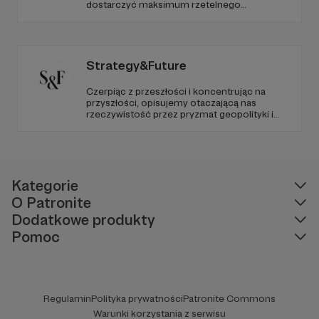
dostarczyć maksimum rzetelnego
dziennikarstwa. A mogą to robić, ponieważ
Radio Wnet jest w pełni niezależne i… wolne!
Zachowanie tej właśnie wolności zależy dziś
od Twojego wsparcia!
Strategy&Future
Czerpiąc z przeszłości i koncentrując na
przyszłości, opisujemy otaczającą nas
rzeczywistość przez pryzmat geopolityki i
geostrategii. Naszym celem jest uczynienie
ze Strategy&Future kluczowego źródła myśli
geopolitycznej w Polsce i w Europie.
Kategorie
O Patronite
Dodatkowe produkty
Pomoc
Regulamin
Polityka prywatności
Patronite Commons
Warunki korzystania z serwisu