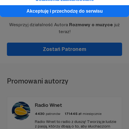
Dołącz do grona Patronów!
Akceptuję i przechodzę do serwisu
Wesprzyj działalność Autora
Rozmowy o muzyce
już
teraz!
Zostań Patronem
Promowani autorzy
Radio Wnet
4430
patronów
171445
zł
miesięcznie
Radio Wnet to radio z duszą! Tworzą je ludzie
z pasją, którzy dbają o to, aby słuchaczom