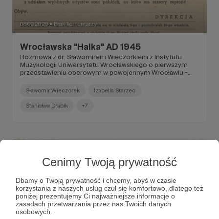
08.09.2025
Brak komentarzy
●
Wrocławska "Halka" AD 1945
Rozmowa z dr. Sławomirem Wieczorkiem z Instytutu
Muzykologii Uniwersytetu Wrocławskiego o pierwszym
przedstawieniu operowym w powojennym Wrocławiu -
"Halce" Stanisława Moniuszki i kontekstach tego
wydarzenia.
Sławomir Wieczorek
Izabella Starzec
Stanisław Drabik
+7
Cenimy Twoją prywatność
Dbamy o Twoją prywatność i chcemy, abyś w czasie
korzystania z naszych usług czuł się komfortowo, dlatego też
poniżej prezentujemy Ci najważniejsze informacje o
zasadach przetwarzania przez nas Twoich danych
osobowych.