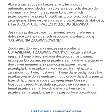
Aby wyrazić zgody na korzystanie z technologii
automatycznego śledzenia i zbierania danych, dostęp do
informacji na Twoim urządzeniu końcowym i ich
25.06.2025
Brak komentarzy
●
przechowywanie przez Crowd8 sp. z o.o. oraz podmioty
zewnętrzne, które wspierają nas w prowadzeniu działalności,
Pierwszy koncert
kliknij AKCEPTUJĘ I PRZECHODZĘ DO SERWISU.
Rozmowa z dr. Sławomirem Wieczorkiem z Instytutu
Jeśli chcesz dostosować lub zmienić swoje preferencje
Muzykologii Uniwersytetu Wrocławskiego o początkach
dotyczące zbierania danych osobowych, wybierz opcję
Filharmonii Wrocławskiej, orkiestry symfonicznej i kwestii
"USTAWIENIA ZAAWANSOWANE".
tego, które z muzycznych wydarzeń roku 1945 jest tym
"pierwszym koncertem".
Sławomir Wieczorek
Izabella Starzec
Stefan Syryłło
Zgoda jest dobrowolna i możesz ją wycofać w
USTAWIENIACH ZAAWANSOWANYCH, gdzie jest także
+7
opisane Twoje prawo żądania dostępu, sprostowania,
usunięcia lub ograniczenia przetwarzania danych, a także w
dowolnym momencie za pomocą ustawień Twojej
przeglądarki w urządzeniu końcowym. Pamiętaj, że w
zależności od Twoich ustawień, Twoje dane będą mogły być
przekazywane do zewnętrznych odbiorców danych z państw
trzecich tj. z państw spoza Europejskiego Obszaru
Gospodarczego. Pozostałe szczegółowe informacje na
temat przetwarzania Twoich danych w tym celów
przetwarzania znajdują się w naszej polityce prywatności.
Ustawienia zaawansowane