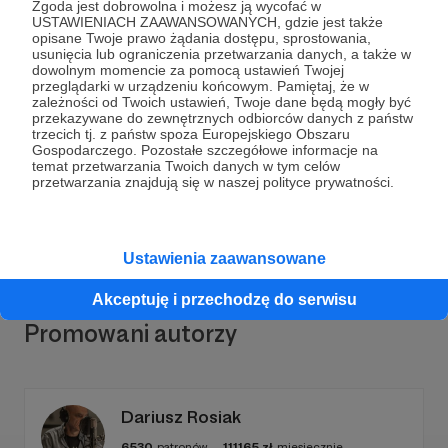
Zgoda jest dobrowolna i możesz ją wycofać w
USTAWIENIACH ZAAWANSOWANYCH, gdzie jest także
opisane Twoje prawo żądania dostępu, sprostowania,
usunięcia lub ograniczenia przetwarzania danych, a także w
dowolnym momencie za pomocą ustawień Twojej
Dołącz do grona Patronów!
przeglądarki w urządzeniu końcowym. Pamiętaj, że w
zależności od Twoich ustawień, Twoje dane będą mogły być
przekazywane do zewnętrznych odbiorców danych z państw
trzecich tj. z państw spoza Europejskiego Obszaru
Wesprzyj działalność Autora
Tomasz Samołyk
już
Gospodarczego. Pozostałe szczegółowe informacje na
teraz!
temat przetwarzania Twoich danych w tym celów
przetwarzania znajdują się w naszej polityce prywatności.
Zostań Patronem
Ustawienia zaawansowane
Akceptuję i przechodzę do serwisu
Promowani autorzy
Dariusz Rosiak
6530
patronów
111165
zł
miesięcznie