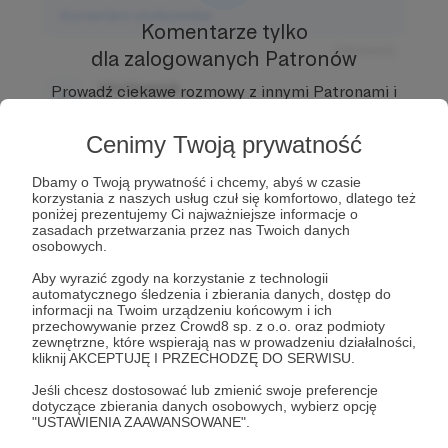
Komentarz użytkownika
Komentarze tylko
Odpowiedz
dla zalogowanych Patronów
Użytkownik
Prowadź ciekawe rozmowy z innymi Patronami i
3 dni temu
Autorem.
Dołącz do Patronów już teraz i odblokuj
dostęp!
Cenimy Twoją prywatność
Komentarz użytkownika
Zostań Patronem
Dbamy o Twoją prywatność i chcemy, abyś w czasie
Odpowiedz
korzystania z naszych usług czuł się komfortowo, dlatego też
poniżej prezentujemy Ci najważniejsze informacje o
Użytkownik
zasadach przetwarzania przez nas Twoich danych
3 dni temu
osobowych.
Aby wyrazić zgody na korzystanie z technologii
Komentarz użytkownika
automatycznego śledzenia i zbierania danych, dostęp do
informacji na Twoim urządzeniu końcowym i ich
przechowywanie przez Crowd8 sp. z o.o. oraz podmioty
Odpowiedz
zewnętrzne, które wspierają nas w prowadzeniu działalności,
kliknij AKCEPTUJĘ I PRZECHODZĘ DO SERWISU.
Jeśli chcesz dostosować lub zmienić swoje preferencje
dotyczące zbierania danych osobowych, wybierz opcję
"USTAWIENIA ZAAWANSOWANE".