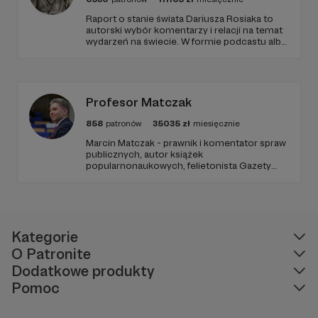
Raport o stanie świata Dariusza Rosiaka to
autorski wybór komentarzy i relacji na temat
wydarzeń na świecie. W formie podcastu albo
programów na żywo z różnych miejsc na
ziemi.
Profesor Matczak
858
patronów
35035
zł
miesięcznie
Marcin Matczak - prawnik i komentator spraw
publicznych, autor książek
popularnonaukowych, felietonista Gazety
Wyborczej, autor podkastów i filmów
edukacyjnych. Mówi jasno o prawie, filozofii i
języku. Promuje umiarkowanie w życiu
publicznym, walczy z plemiennością i
bańkami informacyjnymi.
Kategorie
O Patronite
Dodatkowe produkty
Pomoc