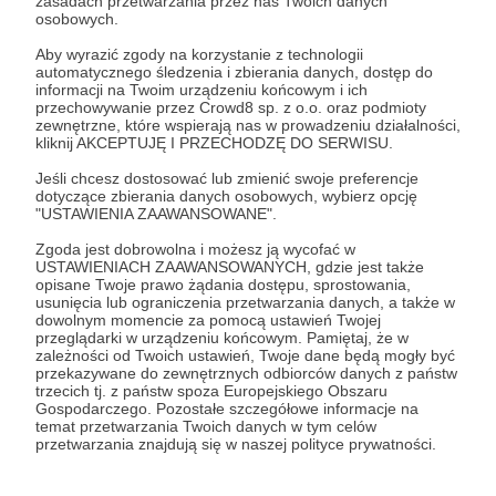
Autorem.
Dołącz do Patronów już teraz i odblokuj
zasadach przetwarzania przez nas Twoich danych
osobowych.
dostęp!
Komentarz użytkownika
Aby wyrazić zgody na korzystanie z technologii
automatycznego śledzenia i zbierania danych, dostęp do
Zostań Patronem
informacji na Twoim urządzeniu końcowym i ich
Odpowiedz
przechowywanie przez Crowd8 sp. z o.o. oraz podmioty
zewnętrzne, które wspierają nas w prowadzeniu działalności,
Użytkownik
kliknij AKCEPTUJĘ I PRZECHODZĘ DO SERWISU.
3 dni temu
Jeśli chcesz dostosować lub zmienić swoje preferencje
dotyczące zbierania danych osobowych, wybierz opcję
Komentarz użytkownika
"USTAWIENIA ZAAWANSOWANE".
Odpowiedz
Zgoda jest dobrowolna i możesz ją wycofać w
USTAWIENIACH ZAAWANSOWANYCH, gdzie jest także
opisane Twoje prawo żądania dostępu, sprostowania,
usunięcia lub ograniczenia przetwarzania danych, a także w
dowolnym momencie za pomocą ustawień Twojej
przeglądarki w urządzeniu końcowym. Pamiętaj, że w
Promowani autorzy
zależności od Twoich ustawień, Twoje dane będą mogły być
przekazywane do zewnętrznych odbiorców danych z państw
trzecich tj. z państw spoza Europejskiego Obszaru
Gospodarczego. Pozostałe szczegółowe informacje na
temat przetwarzania Twoich danych w tym celów
przetwarzania znajdują się w naszej polityce prywatności.
RACE PACE - podcasty o bieganiu
417
patronów
13875
zł
miesięcznie