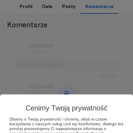
Profil
Cele
Posty
Komentarze
Komentarze
Użytkownik
3 dni temu
Komentarz użytkownika
Odpowiedz
Użytkownik
3 dni temu
Komentarz użytkownika
Cenimy Twoją prywatność
Komentarze tylko
Odpowiedz
dla zalogowanych Patronów
Dbamy o Twoją prywatność i chcemy, abyś w czasie
korzystania z naszych usług czuł się komfortowo, dlatego też
Użytkownik
Prowadź ciekawe rozmowy z innymi Patronami i
poniżej prezentujemy Ci najważniejsze informacje o
3 dni temu