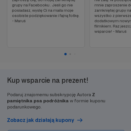
grupy na Facebooku . Jesli go nie
mnie zaproszenie d
posiadasz, wyslę Ci na maila moje
zamkniętej grupy n
osobiste podziękowanie i fajną fotkę.
wszystko z pierwsz
- Maruś
dodatkowym nowym
filmikiem. Raz jeszc
wsparcie! - Maruś
Kup wsparcie na prezent!
Podaruj znajomemu subskrypcję Autora
Z
pamiętnika psa podróżnika
w formie kuponu
podarunkowego.
Zobacz jak działają kupony