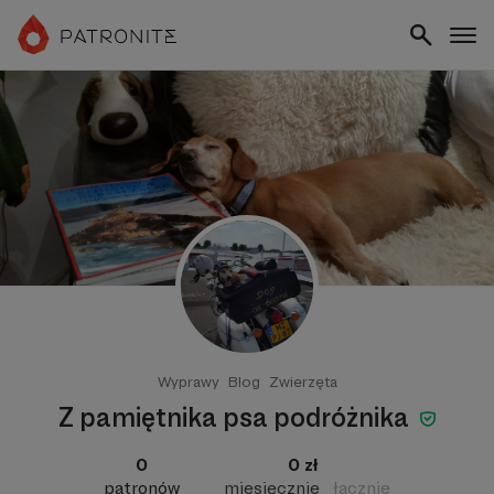
Wyprawy
Blog
Zwierzęta
Z pamiętnika psa podróżnika
0
0 zł
patronów
miesięcznie
łącznie