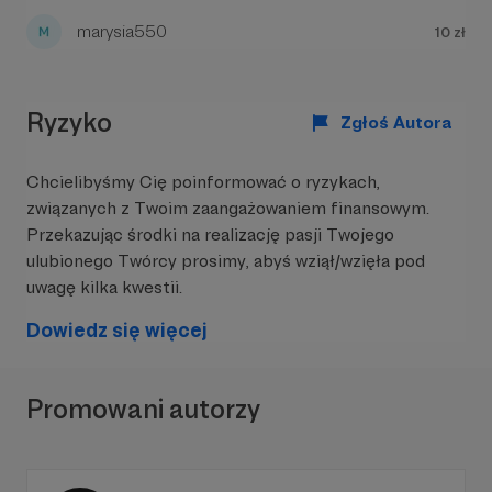
marysia550
10 zł
Ryzyko
Zgłoś Autora
Chcielibyśmy Cię poinformować o ryzykach,
związanych z Twoim zaangażowaniem finansowym.
W tym miejscu powinna być zewnętrzna
Przekazując środki na realizację pasji Twojego
treść
ulubionego Twórcy prosimy, abyś wziął/wzięła pod
Aby zobaczyć treść musisz zmienić ustawienia
uwagę kilka kwestii.
polityki prywatności
Dowiedz się więcej
Promowani autorzy