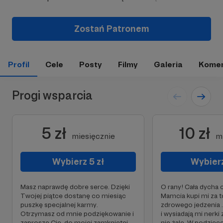
Zostań Patronem
Profil
Cele
Posty
Filmy
Galeria
Komen
Progi wsparcia
5 zł
10 zł
miesięcznie
m
Wybierz 5 zł
Wybierz
Masz naprawdę dobre serce. Dzięki
O rany! Cała dycha 
Twojej piątce dostanę co miesiąc
Mamcia kupi mi za t
puszkę specjalnej karmy.
zdrowego jedzenia .
Otrzymasz od mnie podziękowanie i
i wysiadają mi nerki 
zaproszę Cię, do mojej zamkniętej
nie żalę. W podzię