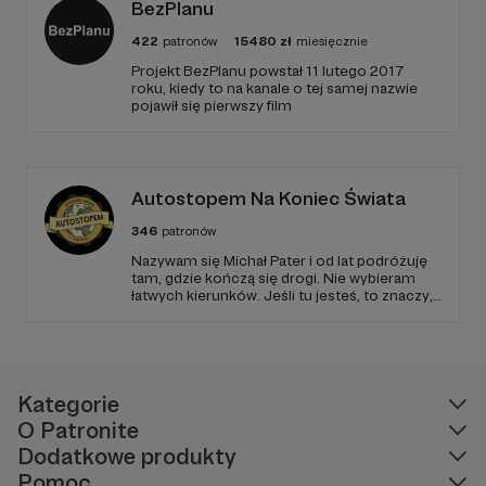
BezPlanu
422
patronów
15480
zł
miesięcznie
Projekt BezPlanu powstał 11 lutego 2017
roku, kiedy to na kanale o tej samej nazwie
pojawił się pierwszy film
Autostopem Na Koniec Świata
346
patronów
Nazywam się Michał Pater i od lat podróżuję
tam, gdzie kończą się drogi. Nie wybieram
łatwych kierunków. Jeśli tu jesteś, to znaczy,
że szukasz czegoś więcej niż zwykłych
podróży.
Kategorie
O Patronite
Dodatkowe produkty
Pomoc