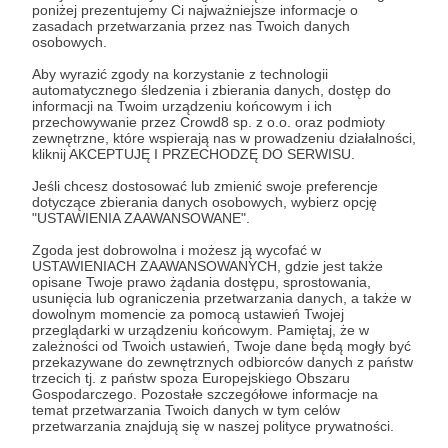
dzień, czekałem -wśród 156 innych psów i tyleż
poniżej prezentujemy Ci najważniejsze informacje o
zasadach przetwarzania przez nas Twoich danych
kotów, na cud. CUD ADOPCJI. Ogromnie
osobowych.
pragnąłem ciepłego kąta. Było mi strasznie
zimno i cały się trząsłem. Potem ICH usłyszałem.
Aby wyrazić zgody na korzystanie z technologii
automatycznego śledzenia i zbierania danych, dostęp do
Rozwiń opis
Chodzili alejkami przy boksach. To była moja
informacji na Twoim urządzeniu końcowym i ich
szansa na nowe życie. Na ciepły domek z
przechowywanie przez Crowd8 sp. z o.o. oraz podmioty
posłankiem i pełną miseczkę. Szansa na to, że
zewnętrzne, które wspierają nas w prowadzeniu działalności,
kliknij AKCEPTUJĘ I PRZECHODZĘ DO SERWISU.
ktoś mnie pokocha. A ja, pokocham JEGO -
Cele
SWOJEGO CZŁOWIEKA. Kiedy wreszcie ON do
Jeśli chcesz dostosować lub zmienić swoje preferencje
mnie dotarł, krzyczałem ze łzami w oczach: -
dotyczące zbierania danych osobowych, wybierz opcję
"Zabierz mnie!!! Zabierz mnie stąd! Będę cię
"USTAWIENIA ZAAWANSOWANE".
kochał i zrobię dla ciebie wszystko!!!" - Tak wtedy
Praca nad książką pt " Z
Wydanie ksiązki p
Zgoda jest dobrowolna i możesz ją wycofać w
obiecałem. Po chwili doszła ONA i też jej
USTAWIENIACH ZAAWANSOWANYCH, gdzie jest także
pamiętnika psa podróżnika "
pamiętnika psa p
przysięgłem, że będę grzeczny i nie nasikam do
opisane Twoje prawo żądania dostępu, sprostowania,
usunięcia lub ograniczenia przetwarzania danych, a także w
kapci. Zabrali mnie. Dali mi dom, a ja
5 000 zł
5 000 zł
15 000 zł
15 00
dowolnym momencie za pomocą ustawień Twojej
zrealizowałem wszystkie moje obietnice, choć
miesięcznie
brakuje
miesięcznie
brakuj
przeglądarki w urządzeniu końcowym. Pamiętaj, że w
wtedy nie wiedziałem, co mnie czeka? Kocham
zależności od Twoich ustawień, Twoje dane będą mogły być
przekazywane do zewnętrznych odbiorców danych z państw
swoją Mamcię i Tatkę. Oni też mnie kochają. Już
0%
0%
trzecich tj. z państw spoza Europejskiego Obszaru
8 lat jesteśmy razem i mam nadzieję, że jeszcze
Gospodarczego. Pozostałe szczegółowe informacje na
Kochani!
Kochani!
długo będę z nimi, ale ... mam już 16 lat. Powoli
temat przetwarzania Twoich danych w tym celów
Po przeczytaniu mojej wizytówki już
Wszystkie ptaki ćwie
przetwarzania znajdują się w naszej polityce prywatności.
mój czas - tutaj, dobiega końca. Zanim odejdę,
wiecie, czym się zajmuję. Ostatnio
że jest jakiś, praw