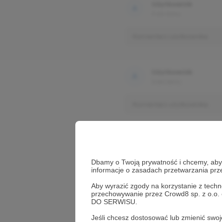
Użytkownik
3 dni temu
Komentarz użytkownika
Użytkownik
3 dni temu
Komentarz użytkownika
Dbamy o Twoją prywatność i chcemy, abyś 
informacje o zasadach przetwarzania pr
Aby wyrazić zgody na korzystanie z techn
przechowywanie przez Crowd8 sp. z o.o.
DO SERWISU.
Jeśli chcesz dostosować lub zmienić sw