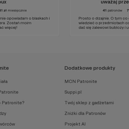
oux
uważaj prz
41
zł
miesięcznie
41
patronów
7
mie opowiadam o blaskach i
Prosto o dizajnie. O tym co
nsera. Zostań moim
wiedzieć o przedmiotach c
ć więcej!
dać się zalewowi bublozy i
Jak zamiast tandetnych atr
znaleźć perełki. Bez cenzury
nite
Dodatkowe produkty
iała
MCN Patronite
Patronite
Suppi.pl
 Patronite?
Twój sklep z gadżetami
dzy
Zniżki dla Patronów
Twórców
Projekt AI