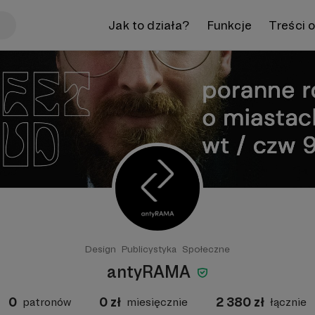
Jak to działa?
Funkcje
Treści 
Design
Publicystyka
Społeczne
antyRAMA
0
0
zł
2 380
zł
patronów
miesięcznie
łącznie