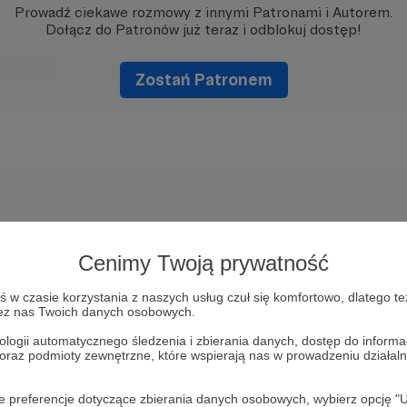
Prowadź ciekawe rozmowy z innymi Patronami i Autorem.
Dołącz do Patronów już teraz i odblokuj dostęp!
Zostań Patronem
Cenimy Twoją prywatność
w czasie korzystania z naszych usług czuł się komfortowo, dlatego te
zez nas Twoich danych osobowych.
ologii automatycznego śledzenia i zbierania danych, dostęp do inform
 oraz podmioty zewnętrzne, które wspierają nas w prowadzeniu dział
oje preferencje dotyczące zbierania danych osobowych, wybierz op