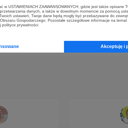
ofać w USTAWIENIACH ZAAWANSOWANYCH, gdzie jest także opisane Tw
Dołącz do grona Patronów!
a przetwarzania danych, a także w dowolnym momencie za pomocą usta
 Twoich ustawień, Twoje dane będą mogły być przekazywane do zewnę
go Obszaru Gospodarczego. Pozostałe szczegółowe informacje na temat
 polityce prywatności.
Wesprzyj działalność Autora
antyRAMA
już teraz!
Zostań Patronem
ansowane
Akceptuję i 