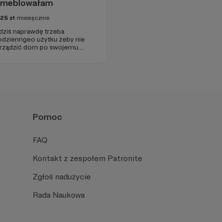
emeblowałam
25
zł
miesięcznie
 dziś naprawdę trzeba
odzienngeo użytku żeby nie
 urządzić dom po swojemu.
ap, za podobne pieniądze,
 i owijania w bawełnę.
Pomoc
FAQ
Kontakt z zespołem Patronite
Zgłoś nadużycie
Rada Naukowa