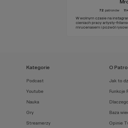
Mr
72
patronów
11
W wolnym czasie na instagra
cieniach pracy artysty-frila
mrucenasem i pozwól rysowa
Kategorie
O Patro
Podcast
Jak to dz
Youtube
Funkcje 
Nauka
Dlaczego
Gry
Baza wie
Streamerzy
Opinie 