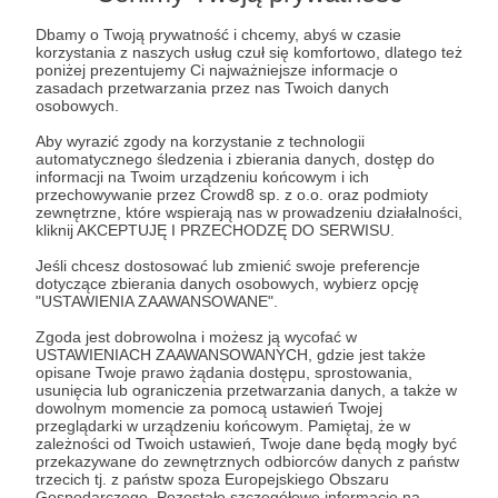
Dbamy o Twoją prywatność i chcemy, abyś w czasie
korzystania z naszych usług czuł się komfortowo, dlatego też
poniżej prezentujemy Ci najważniejsze informacje o
zasadach przetwarzania przez nas Twoich danych
osobowych.
Aby wyrazić zgody na korzystanie z technologii
automatycznego śledzenia i zbierania danych, dostęp do
informacji na Twoim urządzeniu końcowym i ich
przechowywanie przez Crowd8 sp. z o.o. oraz podmioty
Kuszlewicz w imieniu
zewnętrzne, które wspierają nas w prowadzeniu działalności,
kliknij AKCEPTUJĘ I PRZECHODZĘ DO SERWISU.
115
5934 zł
patronów
miesięcznie
Jeśli chcesz dostosować lub zmienić swoje preferencje
dotyczące zbierania danych osobowych, wybierz opcję
"USTAWIENIA ZAAWANSOWANE".
Zgoda jest dobrowolna i możesz ją wycofać w
USTAWIENIACH ZAAWANSOWANYCH, gdzie jest także
opisane Twoje prawo żądania dostępu, sprostowania,
usunięcia lub ograniczenia przetwarzania danych, a także w
dowolnym momencie za pomocą ustawień Twojej
przeglądarki w urządzeniu końcowym. Pamiętaj, że w
zależności od Twoich ustawień, Twoje dane będą mogły być
przekazywane do zewnętrznych odbiorców danych z państw
trzecich tj. z państw spoza Europejskiego Obszaru
KANAŁ HISTORYCZNY Adama Sikorskiego
Gospodarczego. Pozostałe szczegółowe informacje na