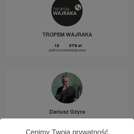
TROPEM WAJRAKA
12
375 zł
patronów
miesięcznie
Dariusz Gzyra
17
985 zł
patronów
miesięcznie
Cenimy Twoją prywatność