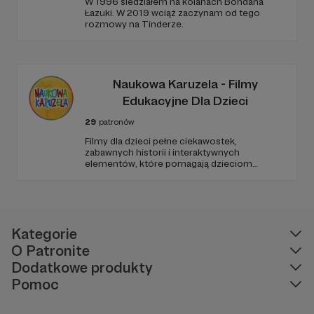
W 1996 siedziałem na kolanach Bohdana
Łazuki. W 2019 wciąż zaczynam od tego
rozmowy na Tinderze.
Naukowa Karuzela - Filmy
Edukacyjne Dla Dzieci
29
patronów
Filmy dla dzieci pełne ciekawostek,
zabawnych historii i interaktywnych
elementów, które pomagają dzieciom
rozwijać ciekawość świata, umiejętności
logicznego myślenia oraz zdolności
rozwiązywania problemów. W każdym
odcinku stawiamy na wartościową edukację
podaną w przystępny i angażujący sposób.
Kategorie
O Patronite
Dodatkowe produkty
Pomoc