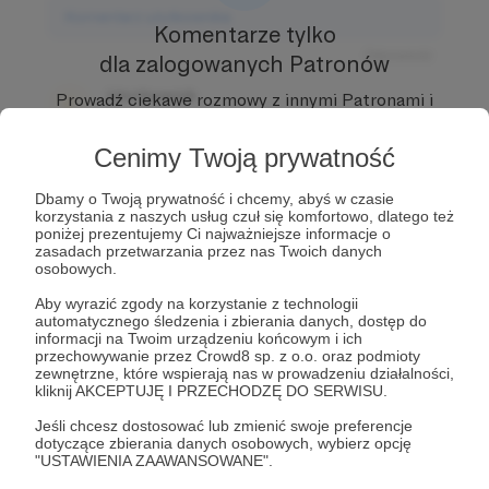
Komentarz użytkownika
Komentarze tylko
Odpowiedz
dla zalogowanych Patronów
Użytkownik
Prowadź ciekawe rozmowy z innymi Patronami i
3 dni temu
Autorem.
Dołącz do Patronów już teraz i odblokuj
dostęp!
Cenimy Twoją prywatność
Komentarz użytkownika
Zostań Patronem
Dbamy o Twoją prywatność i chcemy, abyś w czasie
Odpowiedz
korzystania z naszych usług czuł się komfortowo, dlatego też
poniżej prezentujemy Ci najważniejsze informacje o
Użytkownik
zasadach przetwarzania przez nas Twoich danych
3 dni temu
osobowych.
Aby wyrazić zgody na korzystanie z technologii
Komentarz użytkownika
automatycznego śledzenia i zbierania danych, dostęp do
informacji na Twoim urządzeniu końcowym i ich
przechowywanie przez Crowd8 sp. z o.o. oraz podmioty
Odpowiedz
zewnętrzne, które wspierają nas w prowadzeniu działalności,
kliknij AKCEPTUJĘ I PRZECHODZĘ DO SERWISU.
Jeśli chcesz dostosować lub zmienić swoje preferencje
dotyczące zbierania danych osobowych, wybierz opcję
"USTAWIENIA ZAAWANSOWANE".