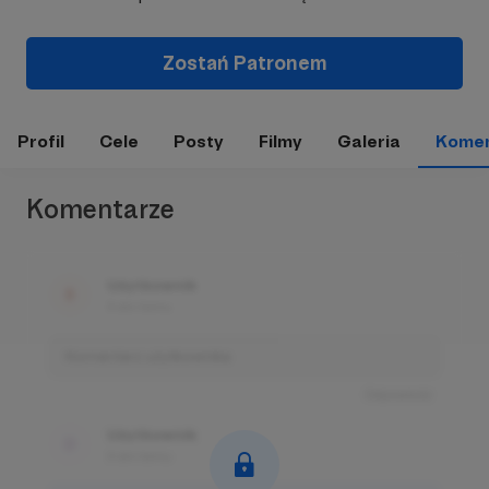
Zostań Patronem
Profil
Cele
Posty
Filmy
Galeria
Komen
Komentarze
Użytkownik
3 dni temu
Komentarz użytkownika
Odpowiedz
Użytkownik
3 dni temu