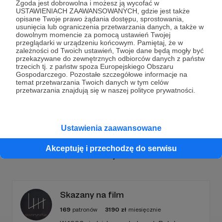
Zgoda jest dobrowolna i możesz ją wycofać w
USTAWIENIACH ZAAWANSOWANYCH, gdzie jest także
opisane Twoje prawo żądania dostępu, sprostowania,
usunięcia lub ograniczenia przetwarzania danych, a także w
dowolnym momencie za pomocą ustawień Twojej
Dołącz do grona Patronów!
przeglądarki w urządzeniu końcowym. Pamiętaj, że w
zależności od Twoich ustawień, Twoje dane będą mogły być
przekazywane do zewnętrznych odbiorców danych z państw
trzecich tj. z państw spoza Europejskiego Obszaru
Wesprzyj działalność Autora
Astrofaza
już teraz!
Gospodarczego. Pozostałe szczegółowe informacje na
temat przetwarzania Twoich danych w tym celów
przetwarzania znajdują się w naszej polityce prywatności.
Zostań Patronem
Ustawienia zaawansowane
Akceptuję i przechodzę do serwisu
Promowani autorzy
Skazany na film
169
patronów
3190
zł
miesięcznie