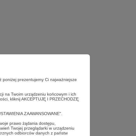
ż poniżej prezentujemy Ci najważniejsze
acji na Twoim urządzeniu końcowym i ich
alności, kliknij AKCEPTUJĘ I PRZECHODZĘ
cję "USTAWIENIA ZAAWANSOWANE".
oje prawo żądania dostępu,
!
wień Twojej przeglądarki w urządzeniu
trznych odbiorców danych z państw