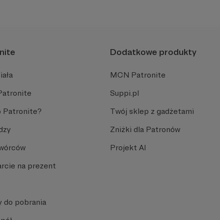
ormacyjnymi.
naszymi Patronami!
nite
Dodatkowe produkty
iała
MCN Patronite
Patronite
Suppi.pl
 Patronite?
Twój sklep z gadżetami
dzy
Zniżki dla Patronów
Twórców
Projekt AI
rcie na prezent
y do pobrania