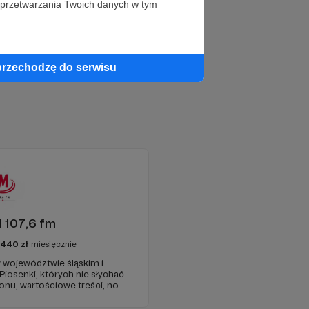
 przetwarzania Twoich danych w tym
przechodzę do serwisu
 107,6 fm
3440
zł
miesięcznie
 województwie śląskim i
 Piosenki, których nie słychać
onu, wartościowe treści, no i
najdziecie u nas. Jesteście z
 zachęcamy - zostańcie