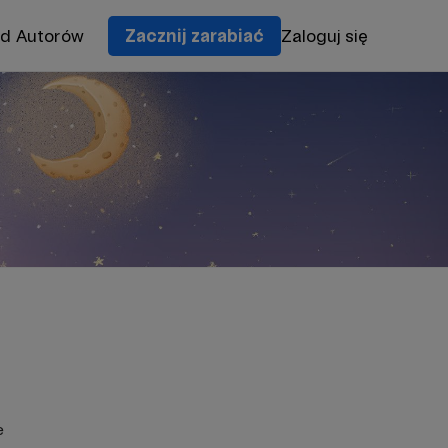
od Autorów
Zacznij zarabiać
Zaloguj się
e