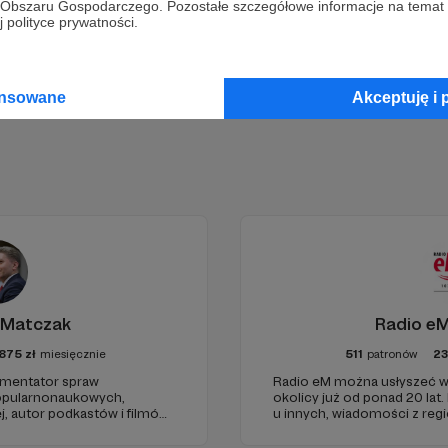
go Obszaru Gospodarczego. Pozostałe szczegółowe informacje na temat
Zostań Patronem
 polityce prywatności.
ansowane
Akceptuję i 
 Matczak
Radio eM
875
zł
miesięcznie
511
patronów
2
komentator spraw
Radio eM można usłyszeć w
popularnonaukowych,
okolicy już od ponad 20 lat.
j, autor podkastów i filmów
u innych, wiadomości z regi
wie, filozofii i języku.
dobry humor. To wszystko z
u publicznym, walczy z
nami każdego dnia, a teraz