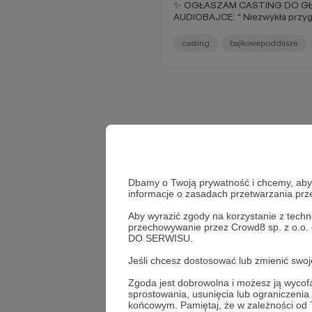
✨ OGŁASZAM CASTING DO G
AUDIOBAJCE: " Niezwykła przyg
casting
bajkowepoddasze
Dbamy o Twoją prywatność i chcemy, abyś 
informacje o zasadach przetwarzania pr
Aby wyrazić zgody na korzystanie z techn
przechowywanie przez Crowd8 sp. z o.o.
DO SERWISU.
Jeśli chcesz dostosować lub zmienić sw
Zgoda jest dobrowolna i możesz ją wyc
sprostowania, usunięcia lub ograniczeni
końcowym. Pamiętaj, że w zależności od