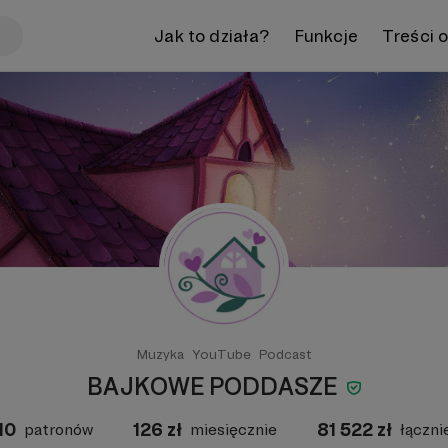
Jak to działa?
Funkcje
Treści 
Muzyka
YouTube
Podcast
BAJKOWE PODDASZE
10
126
zł
81 522
zł
patronów
miesięcznie
łączni