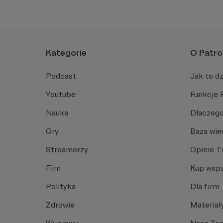
plemiennością i bańkami inf
Kategorie
O Patro
Podcast
Jak to dz
Youtube
Funkcje 
Nauka
Dlaczego
Gry
Baza wie
Streamerzy
Opinie 
Film
Kup wspa
Polityka
Dla firm
Zdrowie
Materiał