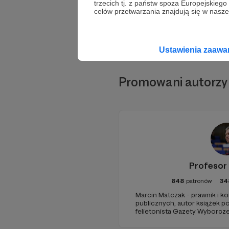
trzecich tj. z państw spoza Europejskie
celów przetwarzania znajdują się w naszej
Ustawienia zaaw
Promowani autorzy
Profesor
848
patronów
34
Marcin Matczak - prawnik i 
publicznych, autor książek 
felietonista Gazety Wyborcze
edukacyjnych. Mówi jasno o pra
Promuje umiarkowanie w życi