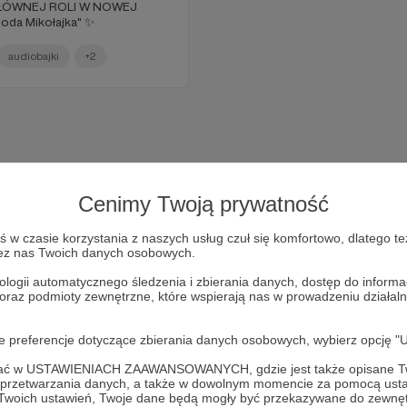
ŁÓWNEJ ROLI W NOWEJ
oda Mikołajka" ✨
audiobajki
+2
Cenimy Twoją prywatność
w czasie korzystania z naszych usług czuł się komfortowo, dlatego te
zez nas Twoich danych osobowych.
ologii automatycznego śledzenia i zbierania danych, dostęp do inform
 oraz podmioty zewnętrzne, które wspierają nas w prowadzeniu dział
Dołącz do grona Patronów!
oje preferencje dotyczące zbierania danych osobowych, wybierz op
ofać w USTAWIENIACH ZAAWANSOWANYCH, gdzie jest także opisane Tw
Wesprzyj działalność Autora
BAJKOWE PODDASZE
już teraz
a przetwarzania danych, a także w dowolnym momencie za pomocą usta
 Twoich ustawień, Twoje dane będą mogły być przekazywane do zewnę