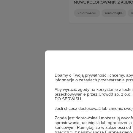
NOWE KOLOROWANKI Z AUDIO
kolorowanki
audiobajka
k
Dbamy o Twoją prywatność i chcemy, abyś 
informacje o zasadach przetwarzania pr
Aby wyrazić zgody na korzystanie z techn
przechowywanie przez Crowd8 sp. z o.o.
DO SERWISU.
Jeśli chcesz dostosować lub zmienić sw
Zgoda jest dobrowolna i możesz ją wyc
sprostowania, usunięcia lub ograniczeni
końcowym. Pamiętaj, że w zależności od
trzecich tj. z państw spoza Europejskie