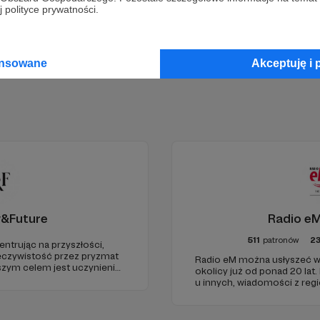
Zostań Patronem
 polityce prywatności.
ansowane
Akceptuję i 
y&Future
Radio eM
511
patronów
2
entrując na przyszłości,
eczywistość przez pryzmat
Radio eM można usłyszeć w
aszym celem jest uczynienie
okolicy już od ponad 20 lat.
go źródła myśli
u innych, wiadomości z regi
uropie.
dobry humor. To wszystko z
nami każdego dnia, a teraz
naszymi Patronami!