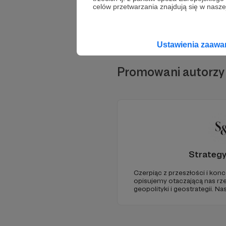
celów przetwarzania znajdują się w naszej
Ustawienia zaaw
Promowani autorzy
Strateg
Czerpiąc z przeszłości i konc
opisujemy otaczającą nas rz
geopolityki i geostrategii. N
ze Strategy&Future kluczowe
geopolitycznej w Polsce i w E