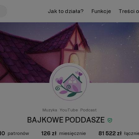
Jak to działa?
Funkcje
Treści 
Muzyka
YouTube
Podcast
BAJKOWE PODDASZE
10
126
zł
81 522
zł
patronów
miesięcznie
łączni