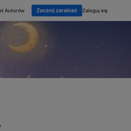
od Autorów
Zacznij zarabiać
Zaloguj się
e