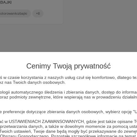
BAJKI
olorowankizbajki
+6
Cenimy Twoją prywatność
w czasie korzystania z naszych usług czuł się komfortowo, dlatego te
zez nas Twoich danych osobowych.
ologii automatycznego śledzenia i zbierania danych, dostęp do inform
 oraz podmioty zewnętrzne, które wspierają nas w prowadzeniu dział
Dołącz do grona Patronów!
oje preferencje dotyczące zbierania danych osobowych, wybierz op
Wesprzyj działalność Autora
BAJKOWE PODDASZE
już teraz
ofać w USTAWIENIACH ZAAWANSOWANYCH, gdzie jest także opisane Tw
a przetwarzania danych, a także w dowolnym momencie za pomocą usta
 Twoich ustawień, Twoje dane będą mogły być przekazywane do zewnę
go Obszaru Gospodarczego. Pozostałe szczegółowe informacje na temat