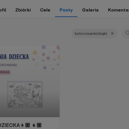
fil
Zbiórki
Cele
Posty
Galeria
Komenta
kolorowankizbajki
DZIECKA👦🏼 👧🏼