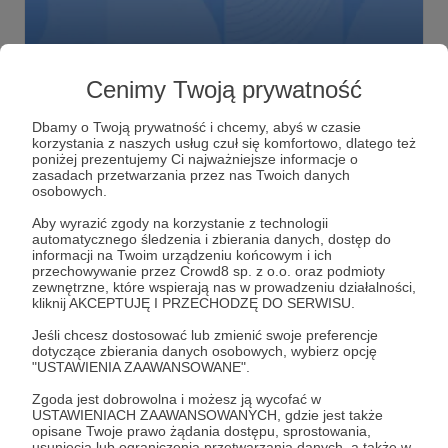
10.03.2021
Brak komentarzy
●
Cenimy Twoją prywatność
Będzie nowy cykl
Mamy nadzieję, że zdążymy opublikować jeszcze w
Dbamy o Twoją prywatność i chcemy, abyś w czasie
Wielkim Poście cykl filmów z duchowości. A konkretniej
korzystania z naszych usług czuł się komfortowo, dlatego też
mówiąc o metodach w walce z pokusami :) 19 marca
poniżej prezentujemy Ci najważniejsze informacje o
chcemy rozpocząć nagrania. Prosimy o wsparcie i
zasadach przetwarzania przez nas Twoich danych
dziękujemy za Waszą pomoc. Trzymajcie kciuki, by się
nowy pomysł
nowy cykl
pokusa
osobowych.
wszystko udało. Z modlitwą :
Aby wyrazić zgody na korzystanie z technologii
automatycznego śledzenia i zbierania danych, dostęp do
informacji na Twoim urządzeniu końcowym i ich
przechowywanie przez Crowd8 sp. z o.o. oraz podmioty
zewnętrzne, które wspierają nas w prowadzeniu działalności,
kliknij AKCEPTUJĘ I PRZECHODZĘ DO SERWISU.
Jeśli chcesz dostosować lub zmienić swoje preferencje
dotyczące zbierania danych osobowych, wybierz opcję
"USTAWIENIA ZAAWANSOWANE".
Zgoda jest dobrowolna i możesz ją wycofać w
USTAWIENIACH ZAAWANSOWANYCH, gdzie jest także
opisane Twoje prawo żądania dostępu, sprostowania,
usunięcia lub ograniczenia przetwarzania danych, a także w