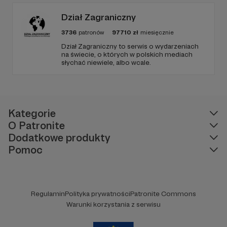
Tubilewicz. Zdjęcia: Aleksandra Nowak. Czyta:
Tadeusz Drozda.
Dział Zagraniczny
3736
patronów
97710
zł
miesięcznie
Dział Zagraniczny to serwis o wydarzeniach
na świecie, o których w polskich mediach
słychać niewiele, albo wcale.
Kategorie
O Patronite
Dodatkowe produkty
Pomoc
Regulamin
Polityka prywatności
Patronite Commons
Warunki korzystania z serwisu