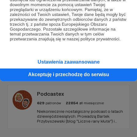
Dołącz do grona Patronów!
dowolnym momencie za pomocą ustawień Twojej
przeglądarki w urządzeniu końcowym. Pamiętaj, że w
zależności od Twoich ustawień, Twoje dane będą mogły być
Wesprzyj działalność Autora
bEZ sLOGANU
już teraz!
przekazywane do zewnętrznych odbiorców danych z państw
trzecich tj. z państw spoza Europejskiego Obszaru
Gospodarczego. Pozostałe szczegółowe informacje na
Zostań Patronem
temat przetwarzania Twoich danych w tym celów
przetwarzania znajdują się w naszej polityce prywatności.
Ustawienia zaawansowane
Promowani autorzy
Akceptuję i przechodzę do serwisu
Podcastex
629
patronów
22854
zł
miesięcznie
Niekoniecznie nostalgiczny podcast o latach
dziewięćdziesiątych. Prowadzą Bartek
Przybyszewski (blog "Liczne rany kłute") i
Mateusz Witkowski (Popmoderna.pl, blog
"Popland"). Wizuale i muzyka: Michał
Kozikowski. Obróbka audio: Krzysztof