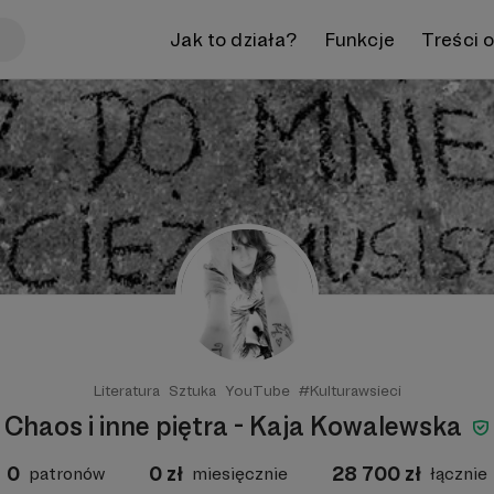
Jak to działa?
Funkcje
Treści 
Literatura
Sztuka
YouTube
#Kulturawsieci
Chaos i inne piętra - Kaja Kowalewska
0
0
zł
28 700
zł
patronów
miesięcznie
łącznie