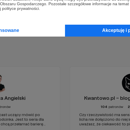
go Obszaru Gospodarczego. Pozostałe szczegółowe informacje na temat
 polityce prywatności.
Zostań Patronem
ansowane
Akceptuję i 
a Angielski
Kwantowo.pl – bl
tronów
104
patronów
dcast uczący mówić po
Czy rzeczywistość ma sens? 
dcinka. Jest to seria dla
licha nie dołączono do niej i
 chcą przełamać barierę
uważasz, że ciekawość to pi
bcym, odświeżyć sobie
(albo masz to gdzieś), istnie