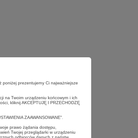
ż poniżej prezentujemy Ci najważniejsze
acji na Twoim urządzeniu końcowym i ich
alności, kliknij AKCEPTUJĘ I PRZECHODZĘ
cję "USTAWIENIA ZAAWANSOWANE".
oje prawo żądania dostępu,
już teraz!
wień Twojej przeglądarki w urządzeniu
trznych odbiorców danych z państw