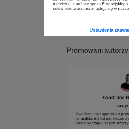
trzecich tj. z państw spoza Europejskie
celów przetwarzania znajdują się w naszej
Ustawienia zaaw
Promowani autorzy
Kwadrans N
744
pa
Kwadrans na angielski to po
angielsku już od pierwszego o
osób początkujących, którzy
przed mówieniem w języku o