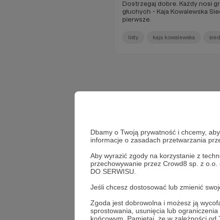
Dostrzegaj dobre. Każdy nosi grzechy. Siede
głuchych - Kaja Kowalewska Siedem życzeń - spełniam to
pierwsze.
listy
kaja kowalewska
sie
Dbamy o Twoją prywatność i chcemy, abyś 
informacje o zasadach przetwarzania pr
Aby wyrazić zgody na korzystanie z techn
przechowywanie przez Crowd8 sp. z o.o.
DO SERWISU.
Jeśli chcesz dostosować lub zmienić sw
Zgoda jest dobrowolna i możesz ją wyc
Wesprzyj
sprostowania, usunięcia lub ograniczeni
końcowym. Pamiętaj, że w zależności od