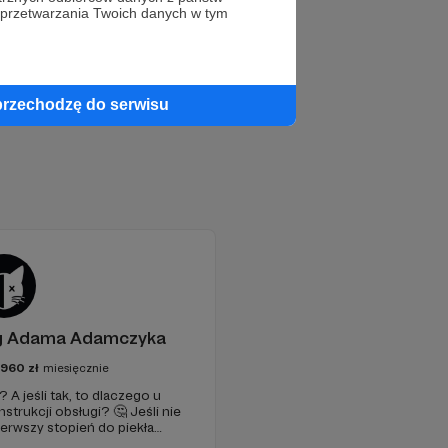
 przetwarzania Twoich danych w tym
przechodzę do serwisu
og Adama Adamczyka
2960
zł
miesięcznie
A jeśli tak, to dlaczego u
nstrukcji obsługi? 🤔 Jeśli nie
erwszy stopień do piekła
je szansa, że się polubimy. 🚀