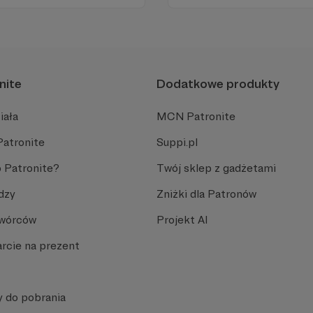
 go po raz pierwszy.
cinka co czwartek.
nite
Dodatkowe produkty
iała
MCN Patronite
Patronite
Suppi.pl
 Patronite?
Twój sklep z gadżetami
dzy
Zniżki dla Patronów
Twórców
Projekt AI
rcie na prezent
y do pobrania