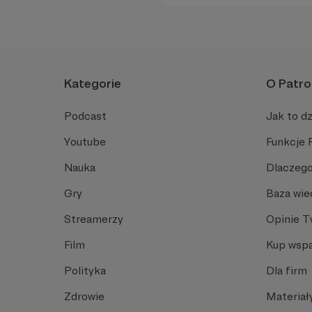
angielski, albo... nauczyć się
Spodziewajcie się nowego od
Kategorie
O Patro
Podcast
Jak to dz
Youtube
Funkcje 
Nauka
Dlaczego
Gry
Baza wie
Streamerzy
Opinie 
Film
Kup wspa
Polityka
Dla firm
Zdrowie
Materiał