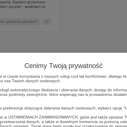
m grzechów
dem grzechów głuchych
+3
Cenimy Twoją prywatność
w czasie korzystania z naszych usług czuł się komfortowo, dlatego te
zez nas Twoich danych osobowych.
ologii automatycznego śledzenia i zbierania danych, dostęp do inform
 oraz podmioty zewnętrzne, które wspierają nas w prowadzeniu dział
Dołącz do grona Patronów!
oje preferencje dotyczące zbierania danych osobowych, wybierz op
ofać w USTAWIENIACH ZAAWANSOWANYCH, gdzie jest także opisane Tw
 działalność Autora
Chaos i inne piętra - Kaja Kowalewska
a przetwarzania danych, a także w dowolnym momencie za pomocą usta
 Twoich ustawień, Twoje dane będą mogły być przekazywane do zewnę