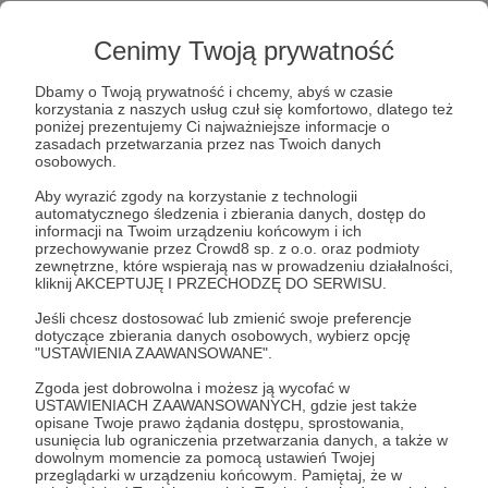
kultury żydowskiej mogą czerpać wszyscy,
niezależnie od wyznawanej (i niewyznawanej!)
Cenimy Twoją prywatność
religii
, pochodzenia, poglądów czy
tożsamości
seksualnej
. W ostatnich latach daliśmy Wam
Dbamy o Twoją prywatność i chcemy, abyś w czasie
dostęp do wielu niepublikowanych wcześniej po
korzystania z naszych usług czuł się komfortowo, dlatego też
polsku dzieł tak wybitnych twórców jak Chaim
poniżej prezentujemy Ci najważniejsze informacje o
Grade, Josef Opatoszu, Etgar Keret,
Amos
zasadach przetwarzania przez nas Twoich danych
osobowych.
Oz
czy
Tony Kushner
(autor
Aniołów w Ameryce
).
Aby wyrazić zgody na korzystanie z technologii
W „Chiduszu” wchodzimy w często burzliwy dialog
automatycznego śledzenia i zbierania danych, dostęp do
z tradycją, która jest nam szczególnie bliska. Nie
informacji na Twoim urządzeniu końcowym i ich
przechowywanie przez Crowd8 sp. z o.o. oraz podmioty
pokazujemy kultury żydowskiej w tendencyjny
zewnętrzne, które wspierają nas w prowadzeniu działalności,
sposób. Kłócimy się z polityką Izraela, choć
kliknij AKCEPTUJĘ I PRZECHODZĘ DO SERWISU.
uważamy, że to piękny i zachwycający kraj. W
Jeśli chcesz dostosować lub zmienić swoje preferencje
każdym numerze robimy przegląd zagranicznej
dotyczące zbierania danych osobowych, wybierz opcję
prasy, żeby poinformować Was o najciekawszych
"USTAWIENIA ZAAWANSOWANE".
wydarzeniach z żydowskiego świata.
Zgoda jest dobrowolna i możesz ją wycofać w
USTAWIENIACH ZAAWANSOWANYCH, gdzie jest także
opisane Twoje prawo żądania dostępu, sprostowania,
usunięcia lub ograniczenia przetwarzania danych, a także w
dowolnym momencie za pomocą ustawień Twojej
przeglądarki w urządzeniu końcowym. Pamiętaj, że w