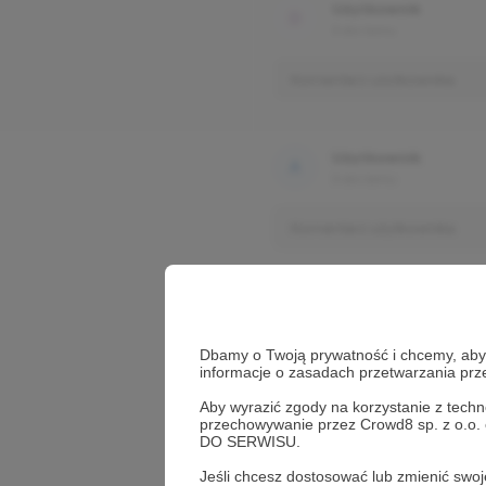
Użytkownik
3 dni temu
Komentarz użytkownika
Użytkownik
3 dni temu
Komentarz użytkownika
Dbamy o Twoją prywatność i chcemy, abyś 
informacje o zasadach przetwarzania pr
Aby wyrazić zgody na korzystanie z techn
przechowywanie przez Crowd8 sp. z o.o.
DO SERWISU.
Jeśli chcesz dostosować lub zmienić sw