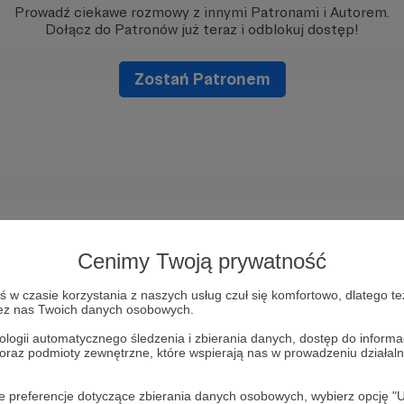
Prowadź ciekawe rozmowy z innymi Patronami i Autorem.
Dołącz do Patronów już teraz i odblokuj dostęp!
Zostań Patronem
Cenimy Twoją prywatność
w czasie korzystania z naszych usług czuł się komfortowo, dlatego te
zez nas Twoich danych osobowych.
ologii automatycznego śledzenia i zbierania danych, dostęp do inform
 oraz podmioty zewnętrzne, które wspierają nas w prowadzeniu dział
oje preferencje dotyczące zbierania danych osobowych, wybierz op