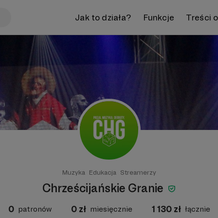
Jak to działa?
Funkcje
Treści 
Muzyka
Edukacja
Streamerzy
Chrześcijańskie Granie
0
0
zł
1 130
zł
patronów
miesięcznie
łącznie