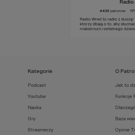
Radio
4433
patronów
17
Radio Wnet to radio z duszą! 
którzy dbają o to, aby słuc
maksimum rzetelnego dzienni
ponieważ Radio Wnet jest w p
Zachowanie tej właśnie woln
wsparcia!
Kategorie
O Patro
Podcast
Jak to dz
Youtube
Funkcje 
Nauka
Dlaczego
Gry
Baza wie
Streamerzy
Opinie 