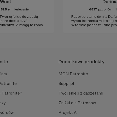
 Wnet
Darius
1525
zł
miesięcznie
6537
patronów
1
Tworzą je ludzie z pasją,
Raport o stanie świata Dariu
haczom dostarczyć
wybór komentarzy i relacji 
karstwa. A mogą to robić,
W formie podcastu albo pr
ełni niezależne i… wolne!
miejsc na ziemi.
ości zależy dziś od Twojego
nite
Dodatkowe produkty
iała
MCN Patronite
Patronite
Suppi.pl
 Patronite?
Twój sklep z gadżetami
dzy
Zniżki dla Patronów
Twórców
Projekt AI