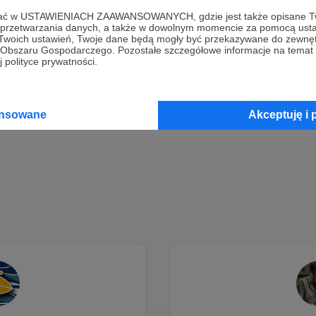
ofać w USTAWIENIACH ZAAWANSOWANYCH, gdzie jest także opisane Tw
Dołącz do grona Patronów!
a przetwarzania danych, a także w dowolnym momencie za pomocą usta
 Twoich ustawień, Twoje dane będą mogły być przekazywane do zewnę
go Obszaru Gospodarczego. Pozostałe szczegółowe informacje na temat
 polityce prywatności.
Wesprzyj działalność Autora
Chrześcijańskie Granie
już teraz
Zostań Patronem
ansowane
Akceptuję i 