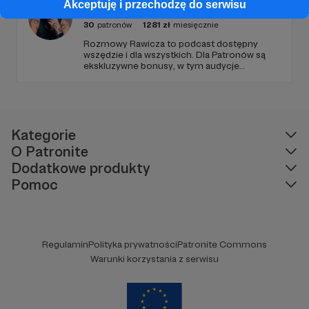
Rozmowy Rawicza
Akceptuję i przechodzę do serwisu
30
patronów
1281
zł
miesięcznie
Rozmowy Rawicza to podcast dostępny
wszędzie i dla wszystkich. Dla Patronów są
ekskluzywne bonusy, w tym audycje
Pirackiego Radia PIORUN, tajna playlista,
zamknięta Grupa na FB, płyty, książki i inne
fanty. Zachęcam do sprawdzenia.
Kategorie
O Patronite
Dodatkowe produkty
Pomoc
Regulamin
Polityka prywatności
Patronite Commons
Warunki korzystania z serwisu