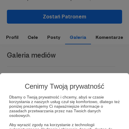
Zostań Patronem
Profil
Cele
Posty
Galeria
Komentarze
Galeria mediów
Cenimy Twoją prywatność
Dbamy o Twoją prywatność i chcemy, abyś w czasie
korzystania z naszych usług czuł się komfortowo, dlatego też
poniżej prezentujemy Ci najważniejsze informacje o
zasadach przetwarzania przez nas Twoich danych
Dołącz do grona Patronów!
osobowych.
Aby wyrazić zgody na korzystanie z technologii
Wesprzyj działalność Autora
Chrześcijańskie Granie