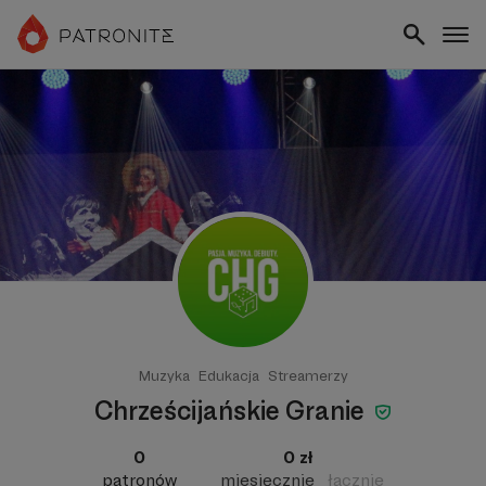
Muzyka
Edukacja
Streamerzy
Chrześcijańskie Granie
0
0 zł
patronów
miesięcznie
łącznie