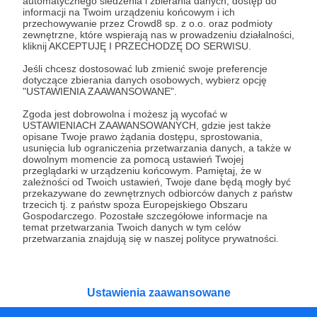
automatycznego śledzenia i zbierania danych, dostęp do
informacji na Twoim urządzeniu końcowym i ich
już teraz!
przechowywanie przez Crowd8 sp. z o.o. oraz podmioty
zewnętrzne, które wspierają nas w prowadzeniu działalności,
kliknij AKCEPTUJĘ I PRZECHODZĘ DO SERWISU.
Zostań Patronem
Jeśli chcesz dostosować lub zmienić swoje preferencje
dotyczące zbierania danych osobowych, wybierz opcję
"USTAWIENIA ZAAWANSOWANE".
Zgoda jest dobrowolna i możesz ją wycofać w
USTAWIENIACH ZAAWANSOWANYCH, gdzie jest także
Promowani autorzy
opisane Twoje prawo żądania dostępu, sprostowania,
usunięcia lub ograniczenia przetwarzania danych, a także w
dowolnym momencie za pomocą ustawień Twojej
przeglądarki w urządzeniu końcowym. Pamiętaj, że w
zależności od Twoich ustawień, Twoje dane będą mogły być
przekazywane do zewnętrznych odbiorców danych z państw
DZIKIE UCHO
trzecich tj. z państw spoza Europejskiego Obszaru
Gospodarczego. Pozostałe szczegółowe informacje na
118
patronów
4175
zł
miesięcznie
temat przetwarzania Twoich danych w tym celów
Dzikie Ucho to kanał, na którym Licealiści,
przetwarzania znajdują się w naszej polityce prywatności.
Studenci, Młodzi Dorośli, Dorośli, Wokaliści,
Aktorzy dubbingowi oraz Obcokrajowcy
mierzą się w zadaniach związanych z kulturą
popularną. Haba!
Ustawienia zaawansowane