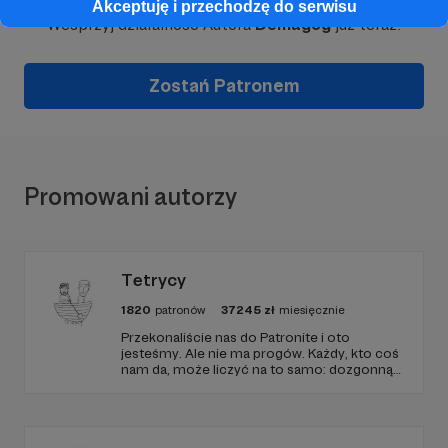
Akceptuję i przechodzę do serwisu
Wesprzyj działalność Autora
Demagog
już teraz!
Zostań Patronem
Promowani autorzy
Tetrycy
1820
patronów
37245
zł
miesięcznie
Przekonaliście nas do Patronite i oto
jesteśmy. Ale nie ma progów. Każdy, kto coś
nam da, może liczyć na to samo: dozgonną
wdzięczność i miejsce na przewijanym pasku
sponsorskim w piątkowych odcinkach.
Zmienimy to, jeśli uznacie, że mamy zmienić.