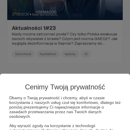
27.06.2025
Brak komentarzy
●
Aktualności 1#23
Kiedy można zatrzymać posła? Czy tylko Polska ewakuuje
swoich obywateli z Izraela? Czym jest norma GAEC2? Jak
wygląda dezinformacja w Sejmie? Zapraszamy do
wysłuchania naszego podcastu o fake newsach
medycznych! Sprawdziliśmy również, czy
factcheck
hackathon
wybory
+2
nieprawidłowości w komisjach wyborczych mogły realnie
wpłynąć na wynik wyborów.
Cenimy Twoją prywatność
Dbamy o Twoją prywatność i chcemy, abyś w czasie
korzystania z naszych usług czuł się komfortowo, dlatego też
poniżej prezentujemy Ci najważniejsze informacje o
zasadach przetwarzania przez nas Twoich danych
osobowych.
Aby wyrazić zgody na korzystanie z technologii