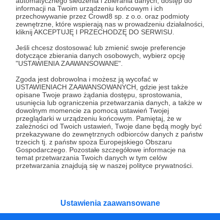
automatycznego śledzenia i zbierania danych, dostęp do
informacji na Twoim urządzeniu końcowym i ich
27.06.2025
Brak komentarzy
●
przechowywanie przez Crowd8 sp. z o.o. oraz podmioty
zewnętrzne, które wspierają nas w prowadzeniu działalności,
kliknij AKCEPTUJĘ I PRZECHODZĘ DO SERWISU.
Aktualności 2#23
Kiedy można zatrzymać posła? Czy tylko Polska ewakuuje
Jeśli chcesz dostosować lub zmienić swoje preferencje
swoich obywateli z Izraela? Czym jest norma GAEC2? Jak
dotyczące zbierania danych osobowych, wybierz opcję
wygląda dezinformacja w Sejmie? Zapraszamy do
"USTAWIENIA ZAAWANSOWANE".
wysłuchania naszego podcastu o fake newsach
medycznych ze specjalnym fragmentem tylko dla Was!
wybory
podcast
medycyna
+2
Zgoda jest dobrowolna i możesz ją wycofać w
Sprawdziliśmy również, czy nieprawidłowości w komisjach
USTAWIENIACH ZAAWANSOWANYCH, gdzie jest także
wyborczych mogły realnie wpłynąć na wynik wyborów.
opisane Twoje prawo żądania dostępu, sprostowania,
usunięcia lub ograniczenia przetwarzania danych, a także w
dowolnym momencie za pomocą ustawień Twojej
przeglądarki w urządzeniu końcowym. Pamiętaj, że w
zależności od Twoich ustawień, Twoje dane będą mogły być
przekazywane do zewnętrznych odbiorców danych z państw
trzecich tj. z państw spoza Europejskiego Obszaru
Gospodarczego. Pozostałe szczegółowe informacje na
temat przetwarzania Twoich danych w tym celów
przetwarzania znajdują się w naszej polityce prywatności.
Ustawienia zaawansowane
Dołącz do grona Patronów!