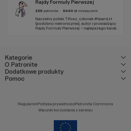
Rajdy Formuły Pierwszej
255
patronów
5440
zł
miesięcznie
Naczelny polski Tifoso, członek #teamLH
(podobno nieironicznie), autor i prowadzący
Rajdy Formuły Pierwszej – najlepszego kanału
YouTube o F1 w Polsce (potwierdzone
niezależnymi badaniami).
Kategorie
O Patronite
Dodatkowe produkty
Pomoc
Regulamin
Polityka prywatności
Patronite Commons
Warunki korzystania z serwisu