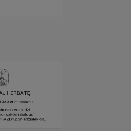
DAJ HERBATĘ
4080
zł
miesięcznie
a na rzecz ludzi
i szkód i dialogu
 KAŻDY poniedziałek od
(parking od E. Plater/róg z