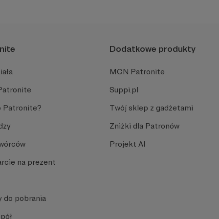
nite
Dodatkowe produkty
iała
MCN Patronite
Patronite
Suppi.pl
 Patronite?
Twój sklep z gadżetami
dzy
Zniżki dla Patronów
Twórców
Projekt AI
rcie na prezent
y do pobrania
spół