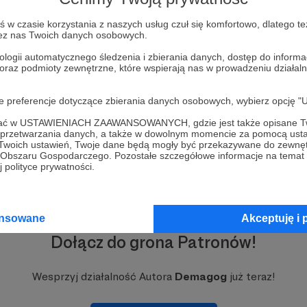
w czasie korzystania z naszych usług czuł się komfortowo, dlatego te
zez nas Twoich danych osobowych.
ologii automatycznego śledzenia i zbierania danych, dostęp do inform
 oraz podmioty zewnętrzne, które wspierają nas w prowadzeniu dział
oje preferencje dotyczące zbierania danych osobowych, wybierz op
ofać w USTAWIENIACH ZAAWANSOWANYCH, gdzie jest także opisane Tw
a przetwarzania danych, a także w dowolnym momencie za pomocą usta
 Twoich ustawień, Twoje dane będą mogły być przekazywane do zewnę
go Obszaru Gospodarczego. Pozostałe szczegółowe informacje na temat
 polityce prywatności.
ansowane
Akceptuję i 
Dołącz do grona Patronów!
Wesprzyj działalność Autora
Demagog
już teraz!