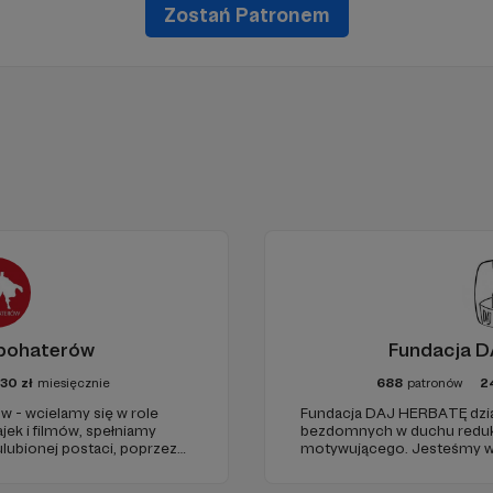
Zostań Patronem
rbohaterów
Fundacja 
30
zł
miesięcznie
688
patronów
2
w - wcielamy się w role
Fundacja DAJ HERBATĘ dział
jek i filmów, spełniamy
bezdomnych w duchu redukcj
ulubionej postaci, poprzez
motywującego. Jesteśmy w
icjach, oraz terminalnie
19:00 na Dworcu Centralnym 
 Naszą misją jest niesienie
Jerozolimskimi ).