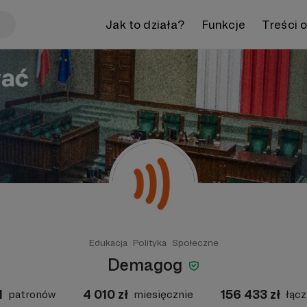
Jak to działa?
Funkcje
Treści 
Edukacja
Polityka
Społeczne
Demagog
1
4 010
zł
156 433
zł
patronów
miesięcznie
łącz