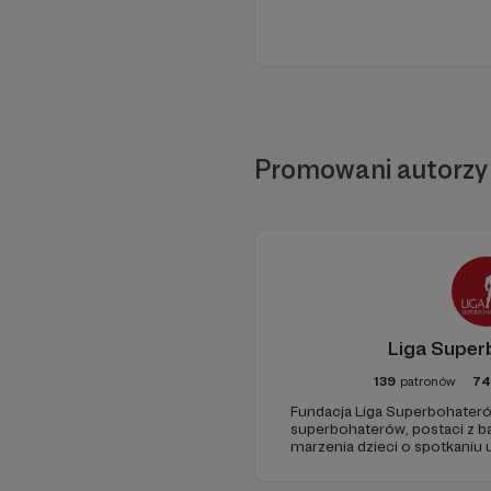
Promowani autorzy
Liga Supe
139
patronów
74
Fundacja Liga Superbohateró
superbohaterów, postaci z ba
marzenia dzieci o spotkaniu 
odwiedziny w szpitalach, hosp
chorych dzieci w ich domach.