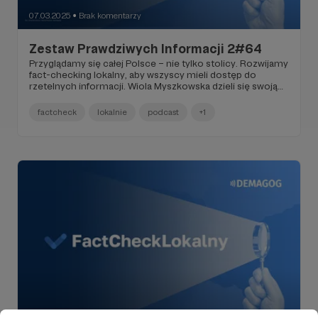
07.03.2025
Brak komentarzy
●
Zestaw Prawdziwych Informacji 2#64
Przyglądamy się całej Polsce – nie tylko stolicy. Rozwijamy
fact-checking lokalny, aby wszyscy mieli dostęp do
rzetelnych informacji. Wiola Myszkowska dzieli się swoją
perspektywą na to nasze działanie. Dezinformatorzy
zajmują się nie tylko ogólnopolskimi tematami, orientują
factcheck
lokalnie
podcast
+1
się bardzo dobrze w lokalnych sprawach i starają się
aktywnie na nie wpływać. A my konsekwentnie
przeciwdziałamy dezinformacji. Dowiedz się, w jaki
sposób.
07.03.2025
Brak komentarzy
●