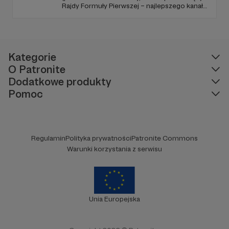
Rajdy Formuły Pierwszej – najlepszego kanału
YouTube o F1 w Polsce (potwierdzone
niezależnymi badaniami).
Kategorie
O Patronite
Dodatkowe produkty
Pomoc
Regulamin
Polityka prywatności
Patronite Commons
Warunki korzystania z serwisu
Unia Europejska