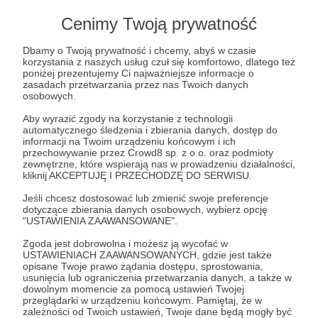
Cenimy Twoją prywatność
Zestaw Prawdziwych Informacji 3#64
Przyglądamy się całej Polsce – nie tylko stolicy. Rozwijamy
Dbamy o Twoją prywatność i chcemy, abyś w czasie
fact-checking lokalny, aby wszyscy mieli dostęp do
korzystania z naszych usług czuł się komfortowo, dlatego też
rzetelnych informacji. Wiola Myszkowska dzieli się swoją
poniżej prezentujemy Ci najważniejsze informacje o
perspektywą na to nasze działanie. Dezinformatorzy
zasadach przetwarzania przez nas Twoich danych
zajmują się nie tylko ogólnopolskimi tematami, orientują
demagog
podsumowanie
podcast
+3
osobowych.
się bardzo dobrze w lokalnych sprawach i starają się
aktywnie na nie wpływać. A my konsekwentnie
Aby wyrazić zgody na korzystanie z technologii
przeciwdziałamy dezinformacji. Dowiedz się, w jaki
automatycznego śledzenia i zbierania danych, dostęp do
sposób. Dołączam też podsumowanie miesiąca.
informacji na Twoim urządzeniu końcowym i ich
przechowywanie przez Crowd8 sp. z o.o. oraz podmioty
zewnętrzne, które wspierają nas w prowadzeniu działalności,
kliknij AKCEPTUJĘ I PRZECHODZĘ DO SERWISU.
Jeśli chcesz dostosować lub zmienić swoje preferencje
dotyczące zbierania danych osobowych, wybierz opcję
"USTAWIENIA ZAAWANSOWANE".
Zgoda jest dobrowolna i możesz ją wycofać w
USTAWIENIACH ZAAWANSOWANYCH, gdzie jest także
opisane Twoje prawo żądania dostępu, sprostowania,
usunięcia lub ograniczenia przetwarzania danych, a także w
dowolnym momencie za pomocą ustawień Twojej
17.10.2024
Brak komentarzy
●
przeglądarki w urządzeniu końcowym. Pamiętaj, że w
zależności od Twoich ustawień, Twoje dane będą mogły być