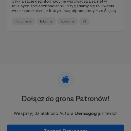
Jak narracje dezinformacyjne wprowadzają zamęt w
lokalnych społecznościach? Przyglądamy się tej kwestii
wraz z redakcjami, z którymi współpracujemy – ze Śląską
Opinią i z Zawsze Pomorzem. Posłuchaj Podcastu
Demagoga na temat planów zbudowania nowej kopalni w
factcheck
lokalnie
kopalnie
+3
Mysłowicach. Przeczytaj też koniecznie ostatnie,
sprawdzone przez nas wypowiedzi polityków. Ile „małpek”
sprzedaje się w Polsce? Ile mieszkań w Warszawie jest
dostępnych w ofercie Airbnb? Zebraliśmy również
wszystko, co warto wiedzieć o sprawie ograniczenia prawa
do azylu.
Dołącz do grona Patronów!
Wesprzyj działalność Autora
Demagog
już teraz!