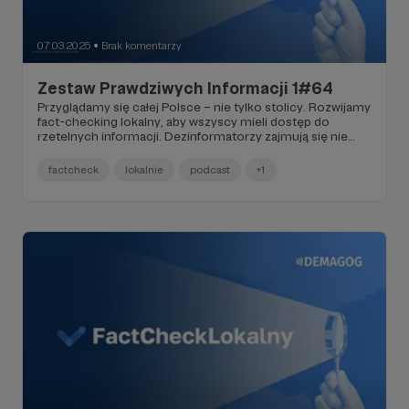
07.03.2025
Brak komentarzy
●
Zestaw Prawdziwych Informacji 1#64
Przyglądamy się całej Polsce – nie tylko stolicy. Rozwijamy
fact-checking lokalny, aby wszyscy mieli dostęp do
rzetelnych informacji. Dezinformatorzy zajmują się nie
tylko ogólnopolskimi tematami, orientują się bardzo
dobrze w lokalnych sprawach i starają się aktywnie na nie
factcheck
lokalnie
podcast
+1
wpływać. A my konsekwentnie przeciwdziałamy
dezinformacji. Dowiedz się, w jaki sposób.