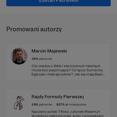
Zostań Patronem
Promowani autorzy
Marcin Majewski
1313
patronów
Czy wiedza o Biblii i starożytnych tekstach
może być pasjonująca? Co łączy Sumerów,
Egipcjan i Hebrajczyków? Jak się mają Baal i
Amon-Ra do JAHWE?
Rajdy Formuły Pierwszej
255
patronów
5370
zł
miesięcznie
Naczelny polski Tifoso, członek #teamLH
(podobno nieironicznie), autor i prowadzący