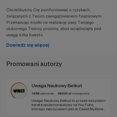
Chcielibyśmy Cię poinformować o ryzykach,
Co ja tu robię?
związanych z Twoim zaangażowaniem finansowym.
Tworzenie dobrych, inspirujących i zmuszających
Przekazując środki na realizację pasji Twojego
do refleksji treści sprawia mi niesamowitą
ulubionego Twórcy prosimy, abyś wziął/wzięła pod
przyjemność, ale jednocześnie jest dla mnie
uwagę kilka kwestii.
sporym wyzwaniem. Do tej pory blog i podcast
rozwijał się zupełnie organicznie, korzystając
Dowiedz się więcej
wyłącznie z darmowych narzędzi. W tej chwili
znajduje się na nim blisko
80 merytorycznych
tekstów i 18 odcinków podcastu
.
Promowani autorzy
Aby móc poświęcić jeszcze więcej
najcenniejszego z zasobów -
CZASU
, ale przede
wszystkim aby móc inspirować coraz więcej ludzi,
potrzebuję Waszego wsparcia
. Przeznaczę je
Uwaga Naukowy Bełkot
głównie na
dotarcie do szerszej społeczności
,
1498
patronów
38033
zł
miesięcznie
dzięki czemu więcej osób będzie miało szanse
Uwaga! Naukowy Bełkot to przede wszystkim
usłyszeć o tym, że można żyć i pracować inaczej.
kanał popularnonaukowy na YouTube,
którego założycielem jest dr Dawid Myśliwiec.
Więcej czytelników i słuchaczy oznacza także
Od przeszło 10 lat zajmujemy się
konieczność profesjonalizacji narzędzi, z których