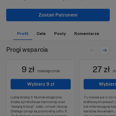
Zostań Patronem
Profil
Cele
Posty
Komentarze
Progi wsparcia
9 zł
27 zł
miesięcznie
m
Wybierz 9 zł
Wybierz
Lubię liczbę 3. Numerologiczna
Tu mowa już o co n
trójka symbolizuje harmonię oraz
kraftowych piwach, b
"świętą trójcę": ciało, umysł i duszę.
lub interesującej k
Dlatego progi są pochodną cyfry 3.
bardziej doceniam,
Za 9 złotych mogę kupić (i czasem
się na wsparcie mni