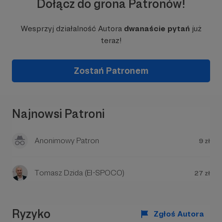
Dołącz do grona Patronów!
holistycznie, akceptując, rozumiejąc i
wykorzystując różnorodność innych.
Wesprzyj działalność Autora
dwanaście pytań
już
Misję tę realizuję prowadząc bloga i podcast
teraz!
dwanasciepytan.pl
, facebookową grupę
Wszyscy
jesteśmy turkusowi
a także skupiając lokalną
społeczność na cyklicznych spotkaniach w
Zostań Patronem
ramach
Turkusowych Śniadań
w Trójmieście.
Najnowsi Patroni
Anonimowy Patron
9 zł
Tomasz Dzida (EI-SPOCO)
27 zł
Ryzyko
Zgłoś Autora