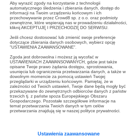
dwóch lat daje mi paliwo do życia jest jak sądzę, w
Aby wyrazić zgody na korzystanie z technologii
automatycznego śledzenia i zbierania danych, dostęp do
dużej mierze jest produktem ubocznym
informacji na Twoim urządzeniu końcowym i ich
Rozwiń opis
trwającego u mnie
kryzysu wieku średniego.
przechowywanie przez Crowd8 sp. z o.o. oraz podmioty
zewnętrzne, które wspierają nas w prowadzeniu działalności,
Tym paliwem jest idea, która zafascynowała mnie
kliknij AKCEPTUJĘ I PRZECHODZĘ DO SERWISU.
bez reszty. Wyłoniła się z zakamarków mojego
Jeśli chcesz dostosować lub zmienić swoje preferencje
umysłu po przesłuchaniu kilku podcastów,
Cele
dotyczące zbierania danych osobowych, wybierz opcję
przeczytaniu kilku książek i artykułów i
"USTAWIENIA ZAAWANSOWANE".
niekończących się procesach myślowych,
Zgoda jest dobrowolna i możesz ją wycofać w
próbujących zebrać całą wiedzę i doświadczenia
USTAWIENIACH ZAAWANSOWANYCH, gdzie jest także
wypływamy na szerokie wody
profesura
w jeden spójny koncept. Stała się dla mnie
opisane Twoje prawo żądania dostępu, sprostowania,
usunięcia lub ograniczenia przetwarzania danych, a także w
zrozumiała i naturalna ponieważ intuicyjnie tak
1 000 zł
1 000 zł
3 000 zł
3 000
dowolnym momencie za pomocą ustawień Twojej
właśnie działałem wraz z zespołem
miesięcznie
brakuje
miesięcznie
brakuj
przeglądarki w urządzeniu końcowym. Pamiętaj, że w
współpracowników. Przewrotnie: od praktyki do
zależności od Twoich ustawień, Twoje dane będą mogły być
przekazywane do zewnętrznych odbiorców danych z państw
teorii.
0%
0%
trzecich tj. z państw spoza Europejskiego Obszaru
Gospodarczego. Pozostałe szczegółowe informacje na
Mój przekaz rozchodzi się całkowicie
Poza konsekwentn
Idea ta nadała mojemu życiu nowy sens i
temat przetwarzania Twoich danych w tym celów
organicznie. My, innowatorzy
bazy potencjalnych
uświadomiła mi,
co
tak na
przetwarzania znajdują się w naszej polityce prywatności.
potrzebujemy Early Adoptersów, aby
turkusu, będę mógł
prawdę
i
dlaczego
chcę robić w życiu.
Ci docierali do coraz większej ilości
wiedzy, szkoleń i po
osób. Niestety nie da się tego zrobić
w swoich dziedzina
Tą ideą jest udział w tworzeniu organizacji
bez znajomości i zastosowania
między innymi tema
opartych na 3 fundamentach opisanych i
Ustawienia zaawansowane
brutalnych praw marketingu. Dlatego
mediach społeczno