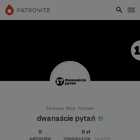
Edukacja
Blog
Podcast
dwanaście pytań
0
0 zł
patronów
miesięcznie
łącznie