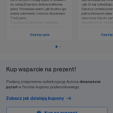
to robię;)) bardzo dobre kraftowe
Jak Ci się odwdzię
piwo. Ponieważ wiem, jak trudno go
Oprócz umieszczeniu
sobie odmówić, mocno doceniam
patronitowych sław
Twój gest.
zaproszę Cię do za
Z wdzięczności pijąc następne
dla patronów, na kt
smaczne piwo na pewno pomyślę o
wymieniać się poglą
Tobie. Poza tym powiem wszystkim
doświadczeniami n
Czytaj opis
Czytaj
moim czytelnikom, że wspierasz
turkusowej świado
mnie jako Patron. Będziesz w "hall of
turkusowych organiz
fame" na moim blogu.
wszystkiego, co mo
z turkusem.
Kup wsparcie na prezent!
Podaruj znajomemu subskrypcję Autora
dwanaście
pytań
w formie kuponu podarunkowego.
Zobacz jak działają kupony
Kup na prezent