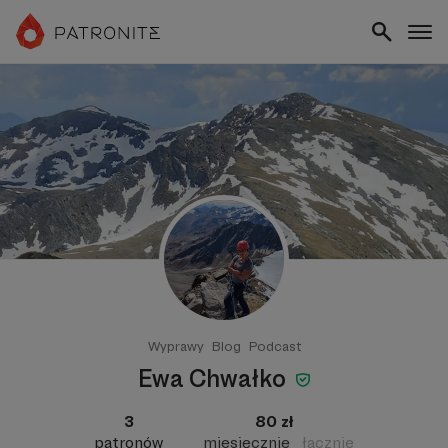
Wyprawy
Blog
Podcast
Ewa Chwałko
3
80 zł
patronów
miesięcznie
łącznie