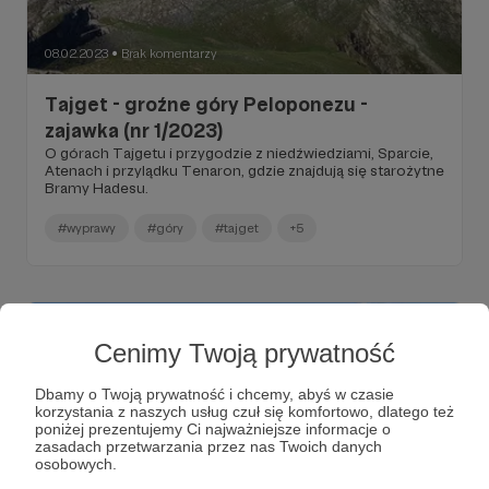
08.02.2023
Brak komentarzy
●
Tajget - groźne góry Peloponezu -
zajawka (nr 1/2023)
O górach Tajgetu i przygodzie z niedźwiedziami, Sparcie,
Atenach i przylądku Tenaron, gdzie znajdują się starożytne
Bramy Hadesu.
#wyprawy
#góry
#tajget
+5
Cenimy Twoją prywatność
Dbamy o Twoją prywatność i chcemy, abyś w czasie
korzystania z naszych usług czuł się komfortowo, dlatego też
poniżej prezentujemy Ci najważniejsze informacje o
zasadach przetwarzania przez nas Twoich danych
osobowych.