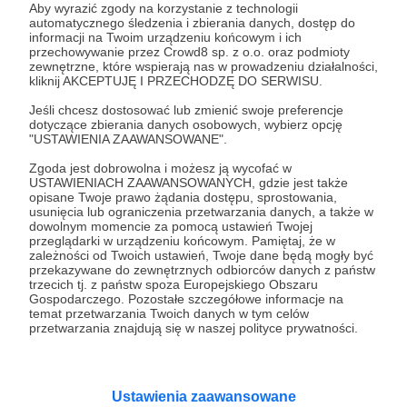
Aby wyrazić zgody na korzystanie z technologii
automatycznego śledzenia i zbierania danych, dostęp do
informacji na Twoim urządzeniu końcowym i ich
08.02.2023
Brak komentarzy
●
przechowywanie przez Crowd8 sp. z o.o. oraz podmioty
zewnętrzne, które wspierają nas w prowadzeniu działalności,
kliknij AKCEPTUJĘ I PRZECHODZĘ DO SERWISU.
Tajget - groźne góry Peloponezu - całość
(nr 1/2023)
Jeśli chcesz dostosować lub zmienić swoje preferencje
O górach Tajgetu i przygodzie z niedźwiedziami, Sparcie,
dotyczące zbierania danych osobowych, wybierz opcję
Atenach i przylądku Tenaron, gdzie znajdują się starożytne
"USTAWIENIA ZAAWANSOWANE".
Bramy Hadesu.
Zgoda jest dobrowolna i możesz ją wycofać w
USTAWIENIACH ZAAWANSOWANYCH, gdzie jest także
#tajget
#Grecja
#ateny
+5
opisane Twoje prawo żądania dostępu, sprostowania,
usunięcia lub ograniczenia przetwarzania danych, a także w
dowolnym momencie za pomocą ustawień Twojej
przeglądarki w urządzeniu końcowym. Pamiętaj, że w
zależności od Twoich ustawień, Twoje dane będą mogły być
przekazywane do zewnętrznych odbiorców danych z państw
trzecich tj. z państw spoza Europejskiego Obszaru
Gospodarczego. Pozostałe szczegółowe informacje na
temat przetwarzania Twoich danych w tym celów
przetwarzania znajdują się w naszej polityce prywatności.
Ustawienia zaawansowane