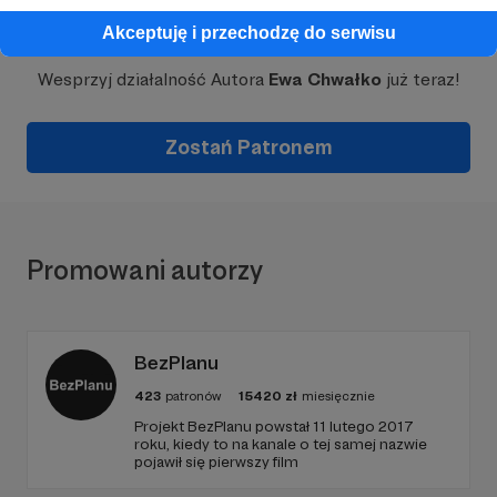
Dołącz do grona Patronów!
Akceptuję i przechodzę do serwisu
Wesprzyj działalność Autora
Ewa Chwałko
już teraz!
Zostań Patronem
Promowani autorzy
BezPlanu
423
patronów
15420
zł
miesięcznie
Projekt BezPlanu powstał 11 lutego 2017
roku, kiedy to na kanale o tej samej nazwie
pojawił się pierwszy film