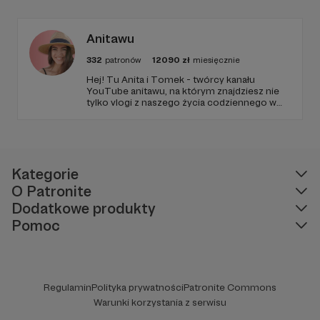
Anitawu
332
patronów
12090
zł
miesięcznie
Hej! Tu Anita i Tomek - twórcy kanału
YouTube anitawu, na którym znajdziesz nie
tylko vlogi z naszego życia codziennego w
USA, ale również różne ciekawostki,
inspiracje do podróży i masę dobrego
humoru! Zapraszamy Cię do zapoznania się z
naszą działalnością i do wsparcia naszej
twórczości!
Kategorie
O Patronite
Dodatkowe produkty
Pomoc
Regulamin
Polityka prywatności
Patronite Commons
Warunki korzystania z serwisu