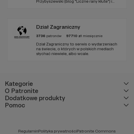
Przybyszewski (blog "Liczne rany kłute") i
Mateusz Witkowski (Popmoderna.pl, blog
"Popland"). Wizuale i muzyka: Michał
Kozikowski. Obróbka audio: Krzysztof
Tubilewicz. Zdjęcia: Aleksandra Nowak. Czyta:
Tadeusz Drozda.
Dział Zagraniczny
3736
patronów
97710
zł
miesięcznie
Dział Zagraniczny to serwis o wydarzeniach
na świecie, o których w polskich mediach
słychać niewiele, albo wcale.
Kategorie
O Patronite
Dodatkowe produkty
Pomoc
Regulamin
Polityka prywatności
Patronite Commons