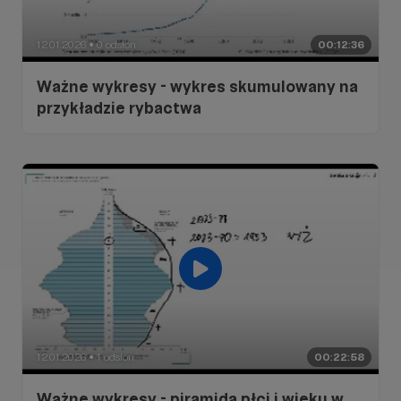
12.01.2026
0 odsłon
00:12:36
●
Ważne wykresy - wykres skumulowany na
przykładzie rybactwa
12.01.2026
1 odsłon
00:22:58
●
Ważne wykresy - piramida płci i wieku w