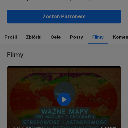
Zostań Patronem
Profil
Zbiórki
Cele
Posty
Filmy
Komen
Filmy
06.02.2026
0 odsłon
00:23:39
●