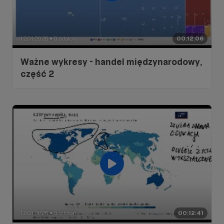
12.01.2026
0 odsłon
00:12:06
●
Ważne wykresy - handel międzynarodowy,
część 2
12.01.2026
0 odsłon
00:12:41
●