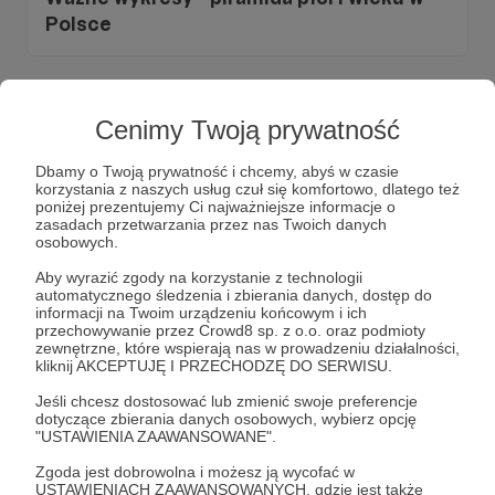
Polsce
Cenimy Twoją prywatność
Dbamy o Twoją prywatność i chcemy, abyś w czasie
korzystania z naszych usług czuł się komfortowo, dlatego też
poniżej prezentujemy Ci najważniejsze informacje o
zasadach przetwarzania przez nas Twoich danych
osobowych.
Aby wyrazić zgody na korzystanie z technologii
automatycznego śledzenia i zbierania danych, dostęp do
informacji na Twoim urządzeniu końcowym i ich
przechowywanie przez Crowd8 sp. z o.o. oraz podmioty
12.01.2026
1 odsłon
00:19:58
●
zewnętrzne, które wspierają nas w prowadzeniu działalności,
kliknij AKCEPTUJĘ I PRZECHODZĘ DO SERWISU.
Ważne wykresy - Typy społeczeństw -
Jeśli chcesz dostosować lub zmienić swoje preferencje
piramidy płci i wieku
dotyczące zbierania danych osobowych, wybierz opcję
"USTAWIENIA ZAAWANSOWANE".
Zgoda jest dobrowolna i możesz ją wycofać w
USTAWIENIACH ZAAWANSOWANYCH, gdzie jest także