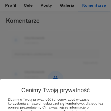
Profil
Cele
Posty
Galeria
Komentarze
Komentarze
Użytkownik
3 dni temu
Komentarz użytkownika
Odpowiedz
Użytkownik
3 dni temu
Komentarz użytkownika
Cenimy Twoją prywatność
Komentarze tylko
Odpowiedz
dla zalogowanych Patronów
Dbamy o Twoją prywatność i chcemy, abyś w czasie
korzystania z naszych usług czuł się komfortowo, dlatego też
Użytkownik
Prowadź ciekawe rozmowy z innymi Patronami i
poniżej prezentujemy Ci najważniejsze informacje o
3 dni temu