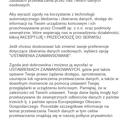
Autorem.
Dołącz do Patronów już teraz i odblokuj
zasadach przetwarzania przez nas Twoich danych
osobowych.
dostęp!
Komentarz użytkownika
Aby wyrazić zgody na korzystanie z technologii
automatycznego śledzenia i zbierania danych, dostęp do
Zostań Patronem
informacji na Twoim urządzeniu końcowym i ich
Odpowiedz
przechowywanie przez Crowd8 sp. z o.o. oraz podmioty
zewnętrzne, które wspierają nas w prowadzeniu działalności,
Użytkownik
kliknij AKCEPTUJĘ I PRZECHODZĘ DO SERWISU.
3 dni temu
Jeśli chcesz dostosować lub zmienić swoje preferencje
dotyczące zbierania danych osobowych, wybierz opcję
Komentarz użytkownika
"USTAWIENIA ZAAWANSOWANE".
Odpowiedz
Zgoda jest dobrowolna i możesz ją wycofać w
USTAWIENIACH ZAAWANSOWANYCH, gdzie jest także
opisane Twoje prawo żądania dostępu, sprostowania,
usunięcia lub ograniczenia przetwarzania danych, a także w
dowolnym momencie za pomocą ustawień Twojej
przeglądarki w urządzeniu końcowym. Pamiętaj, że w
Promowani autorzy
zależności od Twoich ustawień, Twoje dane będą mogły być
przekazywane do zewnętrznych odbiorców danych z państw
trzecich tj. z państw spoza Europejskiego Obszaru
Gospodarczego. Pozostałe szczegółowe informacje na
temat przetwarzania Twoich danych w tym celów
przetwarzania znajdują się w naszej polityce prywatności.
Baniak Baniaka
1636
patronów