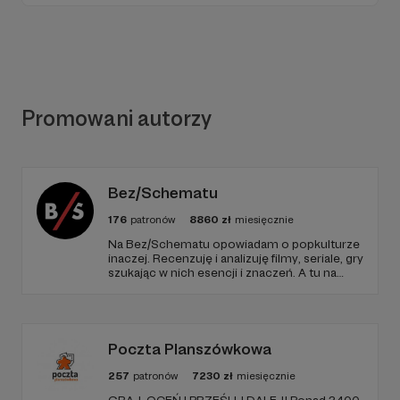
Promowani autorzy
Bez/Schematu
176
patronów
8860
zł
miesięcznie
Na Bez/Schematu opowiadam o popkulturze
inaczej. Recenzuję i analizuję filmy, seriale, gry
szukając w nich esencji i znaczeń. A tu na
Patronite Twoje wsparcie finansuje naszą
działalność (montaż, okładki, research) oraz
pracę utalentowanych artystów.
Poczta Planszówkowa
257
patronów
7230
zł
miesięcznie