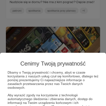
Nudzicie się w domu? Nie ma z kim pograć? Dajcie znać!
patroni
spotkania
spotkania przy planszy
+1
Cenimy Twoją prywatność
Dbamy o Twoją prywatność i chcemy, abyś w czasie
korzystania z naszych usług czuł się komfortowo, dlatego też
02.12.2020
Brak komentarzy
●
poniżej prezentujemy Ci najważniejsze informacje o
zasadach przetwarzania przez nas Twoich danych
osobowych.
Nowy miesiąc, nowe gry.
Zaczynamy kolejny miesiąc w pandemicznych warunkach!
Aby wyrazić zgody na korzystanie z technologii
Dziękujemy, że z nami jesteście! Przypominamy, że
automatycznego śledzenia i zbierania danych, dostęp do
patroni mogą bezpłatnie korzystać z wypożyczalni, w
informacji na Twoim urządzeniu końcowym i ich
której co chwila pojawiają się nowe tytuły.