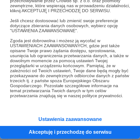
przechowywanie przez Crowd8 sp. z o.o. oraz podmioty
zewnętrzne, które wspierają nas w prowadzeniu działalności,
patron
wsparcie
kolekcja
+6
kliknij AKCEPTUJĘ I PRZECHODZĘ DO SERWISU.
Jeśli chcesz dostosować lub zmienić swoje preferencje
dotyczące zbierania danych osobowych, wybierz opcję
"USTAWIENIA ZAAWANSOWANE".
Zgoda jest dobrowolna i możesz ją wycofać w
USTAWIENIACH ZAAWANSOWANYCH, gdzie jest także
opisane Twoje prawo żądania dostępu, sprostowania,
usunięcia lub ograniczenia przetwarzania danych, a także w
dowolnym momencie za pomocą ustawień Twojej
przeglądarki w urządzeniu końcowym. Pamiętaj, że w
zależności od Twoich ustawień, Twoje dane będą mogły być
przekazywane do zewnętrznych odbiorców danych z państw
trzecich tj. z państw spoza Europejskiego Obszaru
Gospodarczego. Pozostałe szczegółowe informacje na
temat przetwarzania Twoich danych w tym celów
20.09.2020
Brak komentarzy
●
przetwarzania znajdują się w naszej polityce prywatności.
Lista gier do wypożyczenia
Lista gier, które dla Was przygotowaliśmy, które możecie
Ustawienia zaawansowane
wypożyczać :)
wypożyczalnia
sklep
lista gier
+2
Akceptuję i przechodzę do serwisu