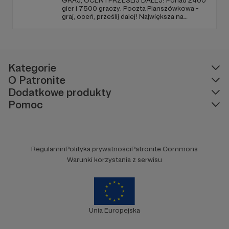
GRAJ, OCEŃ I PRZEŚLIJ DALEJ! Ponad 2400
gier i 7500 graczy. Poczta Planszówkowa -
graj, oceń, prześlij dalej! Największa na
świecie akcja gamecrossingowa.
Kategorie
O Patronite
Dodatkowe produkty
Pomoc
Regulamin
Polityka prywatności
Patronite Commons
Warunki korzystania z serwisu
Unia Europejska