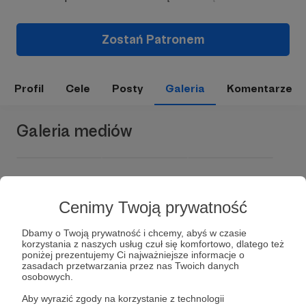
Zostań Patronem
Profil
Cele
Posty
Galeria
Komentarze
Galeria mediów
Cenimy Twoją prywatność
Dbamy o Twoją prywatność i chcemy, abyś w czasie
korzystania z naszych usług czuł się komfortowo, dlatego też
poniżej prezentujemy Ci najważniejsze informacje o
zasadach przetwarzania przez nas Twoich danych
Dołącz do grona Patronów!
osobowych.
Aby wyrazić zgody na korzystanie z technologii
Wesprzyj działalność Autora
Grecja od kuchni
już