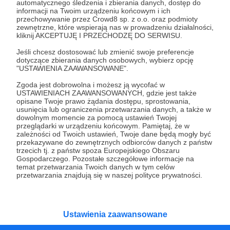
automatycznego śledzenia i zbierania danych, dostęp do
informacji na Twoim urządzeniu końcowym i ich
teraz!
przechowywanie przez Crowd8 sp. z o.o. oraz podmioty
zewnętrzne, które wspierają nas w prowadzeniu działalności,
kliknij AKCEPTUJĘ I PRZECHODZĘ DO SERWISU.
Zostań Patronem
Jeśli chcesz dostosować lub zmienić swoje preferencje
dotyczące zbierania danych osobowych, wybierz opcję
"USTAWIENIA ZAAWANSOWANE".
Zgoda jest dobrowolna i możesz ją wycofać w
USTAWIENIACH ZAAWANSOWANYCH, gdzie jest także
Promowani autorzy
opisane Twoje prawo żądania dostępu, sprostowania,
usunięcia lub ograniczenia przetwarzania danych, a także w
dowolnym momencie za pomocą ustawień Twojej
przeglądarki w urządzeniu końcowym. Pamiętaj, że w
zależności od Twoich ustawień, Twoje dane będą mogły być
Krzysztof Mazur. Geoekonomia
przekazywane do zewnętrznych odbiorców danych z państw
trzecich tj. z państw spoza Europejskiego Obszaru
Gospodarczego. Pozostałe szczegółowe informacje na
135
patronów
8275
zł
miesięcznie
temat przetwarzania Twoich danych w tym celów
Rozkminy o Polsce i świecie. Zaprasza
przetwarzania znajdują się w naszej polityce prywatności.
Krzysztof Mazur.
Ustawienia zaawansowane
Kwantowo.pl – blog Adama