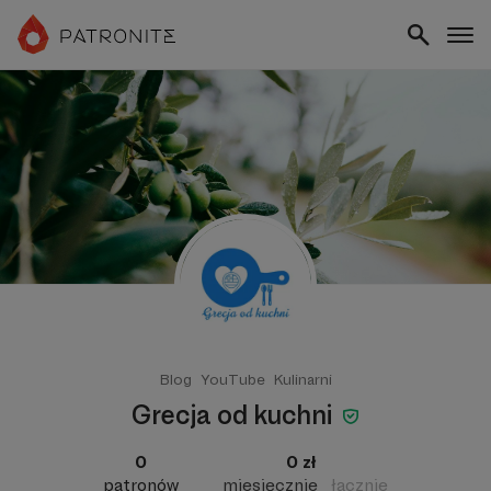
Blog
YouTube
Kulinarni
Grecja od kuchni
0
0 zł
patronów
miesięcznie
łącznie