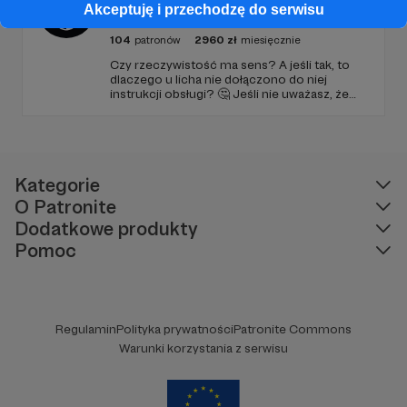
Akceptuję i przechodzę do serwisu
Adamczyka
104
patronów
2960
zł
miesięcznie
Czy rzeczywistość ma sens? A jeśli tak, to
dlaczego u licha nie dołączono do niej
instrukcji obsługi? 🤔 Jeśli nie uważasz, że
ciekawość to pierwszy stopień do piekła (albo
masz to gdzieś), istnieje szansa, że się
polubimy. 🚀
Kategorie
O Patronite
Dodatkowe produkty
Pomoc
Regulamin
Polityka prywatności
Patronite Commons
Warunki korzystania z serwisu