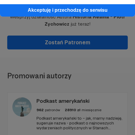
Dołącz do grona Patronów!
Akceptuję i przechodzę do serwisu
Wesprzyj działalność Autora
Historia Realna - Piotr
Zychowicz
już teraz!
Zostań Patronem
Promowani autorzy
Podkast amerykański
962
patronów
28910
zł
miesięcznie
Podkast amerykański to – jak, mamy nadzieję,
sugeruje nazwa - podkast o najnowszych
wydarzeniach politycznych w Stanach
Zjednoczonych, ale także szerszych