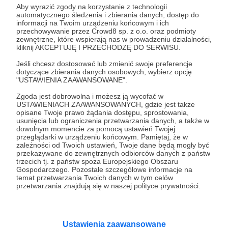
Aby wyrazić zgody na korzystanie z technologii
automatycznego śledzenia i zbierania danych, dostęp do
10.08.2022
Brak komentarzy
●
informacji na Twoim urządzeniu końcowym i ich
przechowywanie przez Crowd8 sp. z o.o. oraz podmioty
KRYM W OGNIU!!! KULISY ATAKU NA
zewnętrzne, które wspierają nas w prowadzeniu działalności,
kliknij AKCEPTUJĘ I PRZECHODZĘ DO SERWISU.
BAZĘ! 💥
Na HR zaczyna się odicnek specjalny!!! Gen. Jarosław
Jeśli chcesz dostosować lub zmienić swoje preferencje
Kraszewski - były szef Wojsk Rakietowych i Artylerii - na
dotyczące zbierania danych osobowych, wybierz opcję
gorąco oceni efekt ukraińskiej akcji! Dziś znowu DWA
"USTAWIENIA ZAAWANSOWANE".
odcinki Historii Realnej. Kolejny o 20.00!!! 👍
Zgoda jest dobrowolna i możesz ją wycofać w
Ukraina
Rosja
Krym
USTAWIENIACH ZAAWANSOWANYCH, gdzie jest także
opisane Twoje prawo żądania dostępu, sprostowania,
usunięcia lub ograniczenia przetwarzania danych, a także w
dowolnym momencie za pomocą ustawień Twojej
przeglądarki w urządzeniu końcowym. Pamiętaj, że w
zależności od Twoich ustawień, Twoje dane będą mogły być
przekazywane do zewnętrznych odbiorców danych z państw
trzecich tj. z państw spoza Europejskiego Obszaru
Gospodarczego. Pozostałe szczegółowe informacje na
temat przetwarzania Twoich danych w tym celów
przetwarzania znajdują się w naszej polityce prywatności.
Ustawienia zaawansowane