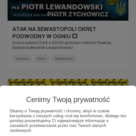
14.09.2023
Brak komentarzy
●
ATAK NA SEWASTOPOL! OKRĘT
PODWODNY W OGNIU 💥
Dobre wieści! Dziś o 20.00 gościem Historii Realnej
będzie pułkownik Lewandowski!
Ukraina
Krym
Sewastopol
Cenimy Twoją prywatność
Dbamy o Twoją prywatność i chcemy, abyś w czasie
korzystania z naszych usług czuł się komfortowo, dlatego też
poniżej prezentujemy Ci najważniejsze informacje o
zasadach przetwarzania przez nas Twoich danych
osobowych.