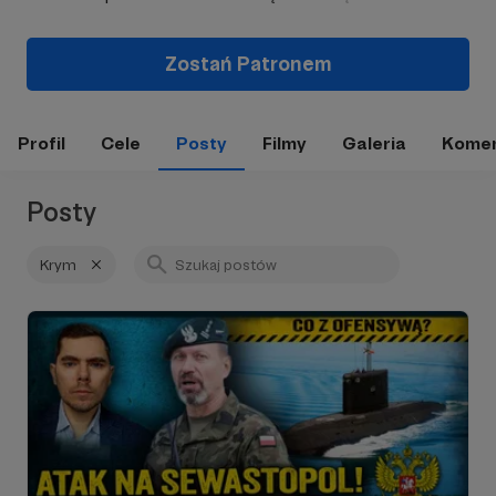
Zostań Patronem
Profil
Cele
Posty
Filmy
Galeria
Komen
Posty
Krym