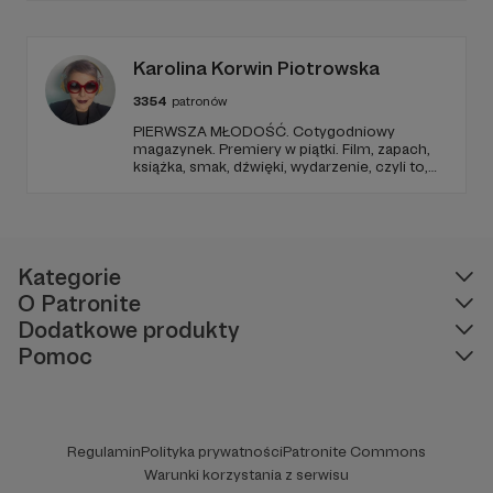
zjawiskach społecznych i kulturowych.
Karolina Korwin Piotrowska
3354
patronów
PIERWSZA MŁODOŚĆ. Cotygodniowy
magazynek. Premiery w piątki. Film, zapach,
książka, smak, dźwięki, wydarzenie, czyli to,
co wzbudza we mnie emocje i zostaje w
głowie pod koniec dnia. Ubarwiony dźwiękami
jak w radiowym teatrze, pomysł na to, jak
ogarnąć rzeczywistość.
Kategorie
O Patronite
Dodatkowe produkty
Pomoc
Regulamin
Polityka prywatności
Patronite Commons
Warunki korzystania z serwisu