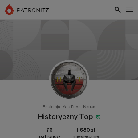
Edukacja
YouTube
Nauka
Historyczny Top
76
1 680 zł
patronów
miesięcznie