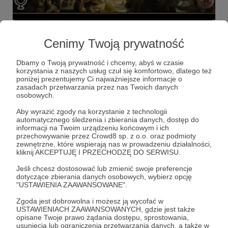
23.02.2023
Komentarze: 1
●
Cenimy Twoją prywatność
Podcasty na Spotify
Nowa platforma z moimi podcastami.
Dbamy o Twoją prywatność i chcemy, abyś w czasie
korzystania z naszych usług czuł się komfortowo, dlatego też
historia
podcast
podkast
+2
poniżej prezentujemy Ci najważniejsze informacje o
zasadach przetwarzania przez nas Twoich danych
osobowych.
Aby wyrazić zgody na korzystanie z technologii
automatycznego śledzenia i zbierania danych, dostęp do
informacji na Twoim urządzeniu końcowym i ich
przechowywanie przez Crowd8 sp. z o.o. oraz podmioty
zewnętrzne, które wspierają nas w prowadzeniu działalności,
kliknij AKCEPTUJĘ I PRZECHODZĘ DO SERWISU.
Jeśli chcesz dostosować lub zmienić swoje preferencje
dotyczące zbierania danych osobowych, wybierz opcję
"USTAWIENIA ZAAWANSOWANE".
Zgoda jest dobrowolna i możesz ją wycofać w
USTAWIENIACH ZAAWANSOWANYCH, gdzie jest także
Dołącz do grona Patronów!
opisane Twoje prawo żądania dostępu, sprostowania,
usunięcia lub ograniczenia przetwarzania danych, a także w