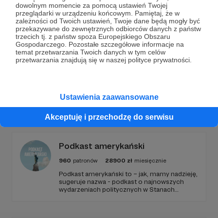
dowolnym momencie za pomocą ustawień Twojej
Wesprzyj działalność Autora
Historyczny Top
już
przeglądarki w urządzeniu końcowym. Pamiętaj, że w
teraz!
zależności od Twoich ustawień, Twoje dane będą mogły być
przekazywane do zewnętrznych odbiorców danych z państw
trzecich tj. z państw spoza Europejskiego Obszaru
Gospodarczego. Pozostałe szczegółowe informacje na
Zostań Patronem
temat przetwarzania Twoich danych w tym celów
przetwarzania znajdują się w naszej polityce prywatności.
Ustawienia zaawansowane
Promowani autorzy
Akceptuję i przechodzę do serwisu
Podkast amerykański
960
patronów
28900
zł
miesięcznie
Podkast amerykański to – jak, mamy nadzieję,
sugeruje nazwa - podkast o najnowszych
wydarzeniach politycznych w Stanach
Zjednoczonych, ale także szerszych
zjawiskach społecznych i kulturowych.