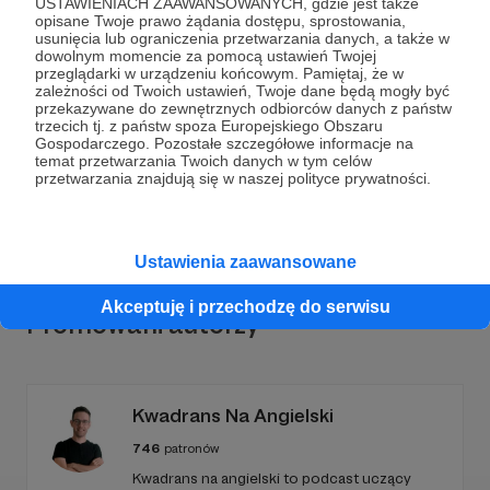
USTAWIENIACH ZAAWANSOWANYCH, gdzie jest także
opisane Twoje prawo żądania dostępu, sprostowania,
usunięcia lub ograniczenia przetwarzania danych, a także w
Dołącz do grona Patronów!
dowolnym momencie za pomocą ustawień Twojej
przeglądarki w urządzeniu końcowym. Pamiętaj, że w
zależności od Twoich ustawień, Twoje dane będą mogły być
Wesprzyj działalność Autora
Historyczny Top
już
przekazywane do zewnętrznych odbiorców danych z państw
trzecich tj. z państw spoza Europejskiego Obszaru
teraz!
Gospodarczego. Pozostałe szczegółowe informacje na
temat przetwarzania Twoich danych w tym celów
przetwarzania znajdują się w naszej polityce prywatności.
Zostań Patronem
Ustawienia zaawansowane
Akceptuję i przechodzę do serwisu
Promowani autorzy
Kwadrans Na Angielski
746
patronów
Kwadrans na angielski to podcast uczący