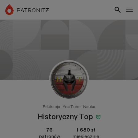
Edukacja
YouTube
Nauka
Historyczny Top
76
1 680 zł
patronów
miesięcznie