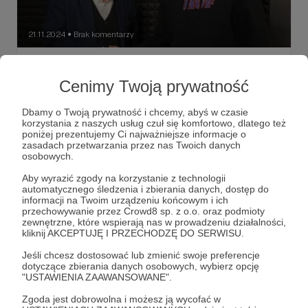
21.11.2024
Brak komentarzy
●
Genetyka a Słowianie. Wyniki
przełomowych badań DNA - prof. Marek
Cenimy Twoją prywatność
Figlerowicz
Dbamy o Twoją prywatność i chcemy, abyś w czasie
Zapowiedź mojej rozmowy z prof. Markiem
korzystania z naszych usług czuł się komfortowo, dlatego też
Figlerowiczem, kierownikiem prawdopodobnie
poniżej prezentujemy Ci najważniejsze informacje o
najważniejszych badań genetycznych w kontekście
zasadach przetwarzania przez nas Twoich danych
historii Polski.
osobowych.
słowianie
genetyka słowian
marek figlerowicz
+2
Aby wyrazić zgody na korzystanie z technologii
automatycznego śledzenia i zbierania danych, dostęp do
informacji na Twoim urządzeniu końcowym i ich
przechowywanie przez Crowd8 sp. z o.o. oraz podmioty
zewnętrzne, które wspierają nas w prowadzeniu działalności,
kliknij AKCEPTUJĘ I PRZECHODZĘ DO SERWISU.
Jeśli chcesz dostosować lub zmienić swoje preferencje
dotyczące zbierania danych osobowych, wybierz opcję
"USTAWIENIA ZAAWANSOWANE".
Zgoda jest dobrowolna i możesz ją wycofać w