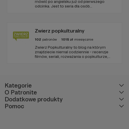
mówić po angielsku już od pierwszego
odcinka. Jest to seria dla osób
początkujących, którzy chcą przełamać
barierę przed mówieniem w języku obcym,
odświeżyć sobie angielski, albo... nauczyć się
go po raz pierwszy. Spodziewajcie się
nowego odcinka co czwartek.
Zwierz popkulturalny
102
patronów
1015
zł
miesięcznie
Zwierz Popkulturalny to blog na którym
znajdziecie niemal codziennie - recenzje
filmów, seriali, rozważania o popkulturze,
biografie aktorów i wiele innych kulturalnych
treści. Blog został założony w 2009 roku i od
tego czasu tworzę wokół niego społeczność
ludzi, którzy lubią kulturę.
Kategorie
O Patronite
Dodatkowe produkty
Pomoc