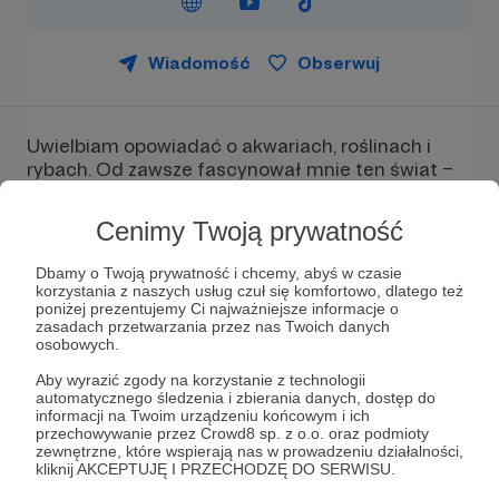
Wiadomość
Obserwuj
Uwielbiam opowiadać o akwariach, roślinach i
rybach. Od zawsze fascynował mnie ten świat –
jego spokój, różnorodność i tajemnice. Przez lata
zbierałam wiedzę, prowadziłam akwaria i
Cenimy Twoją prywatność
dzieliłam się tą pasją z innymi akwarystami. Ale
marzy mi się coś więcej.
Dbamy o Twoją prywatność i chcemy, abyś w czasie
korzystania z naszych usług czuł się komfortowo, dlatego też
Nie chcę być ekspertem ani autorytetem. Chcę
poniżej prezentujemy Ci najważniejsze informacje o
być osobą, która każdego dnia uczy się czegoś
zasadach przetwarzania przez nas Twoich danych
osobowych.
nowego – z dziećmi, z nauczycielami, z Tobą. Bo
prawdziwa nauka zaczyna się od ciekawości, a nie
Aby wyrazić zgody na korzystanie z technologii
od gotowych odpowiedzi.
automatycznego śledzenia i zbierania danych, dostęp do
informacji na Twoim urządzeniu końcowym i ich
przechowywanie przez Crowd8 sp. z o.o. oraz podmioty
Zaczęłam prowadzić darmowe zajęcia
zewnętrzne, które wspierają nas w prowadzeniu działalności,
akwarystyczne w szkołach, bo wierzę, że
kliknij AKCEPTUJĘ I PRZECHODZĘ DO SERWISU.
akwarystyka może być dla dzieci czymś więcej niż