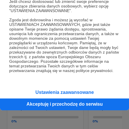
Jeśli chcesz dostosować lub zmienić swoje preferencje
hobby – może być oknem na naturę, okazją do
dotyczące zbierania danych osobowych, wybierz opcję
rozwijania empatii i uważności, sposobem na
"USTAWIENIA ZAAWANSOWANE".
poznanie siebie i świata. Chciałabym, żeby dzieci
Zgoda jest dobrowolna i możesz ją wycofać w
miały coś, co je zachwyca, uspokaja i daje radość.
USTAWIENIACH ZAAWANSOWANYCH, gdzie jest także
Coś, o co mogą się troszczyć – tak jak ja troszczę
opisane Twoje prawo żądania dostępu, sprostowania,
się o swoje podwodne rośliny i ryby.
usunięcia lub ograniczenia przetwarzania danych, a także w
dowolnym momencie za pomocą ustawień Twojej
W cyfrowym świecie, w którym trudno o skupienie
przeglądarki w urządzeniu końcowym. Pamiętaj, że w
zależności od Twoich ustawień, Twoje dane będą mogły być
Rozwiń opis
i prawdziwy kontakt z przyrodą, akwarium może
przekazywane do zewnętrznych odbiorców danych z państw
stać się mostem. Chcę pomóc dzieciom
trzecich tj. z państw spoza Europejskiego Obszaru
zobaczyć w glonach, rybach i bakteriach coś
Gospodarczego. Pozostałe szczegółowe informacje na
temat przetwarzania Twoich danych w tym celów
fascynującego. Bo jeśli czegoś nie kochamy – nie
przetwarzania znajdują się w naszej polityce prywatności.
Cele
będzie nam na tym zależało.
To konto Patronite to dla mnie sposób, by nie
porzucać opowieści, które mam w sobie. To
Ustawienia zaawansowane
Zestaw małego odkrywcy
🚗 Rybki w drogę
miejsce, w którym mogę dzielić się radością z
akwarystyki i prowadzić edukacyjne podróże do
250 zł
250 zł
1 000 zł
1 000
Akceptuję i przechodzę do serwisu
magicznego, podwodnego świata. Jeśli uznasz
miesięcznie
brakuje
miesięcznie
brakuj
moją pracę za wartościową i zechcesz ją
wesprzeć – spełnisz jedno z moich marzeń 💙
0%
0%