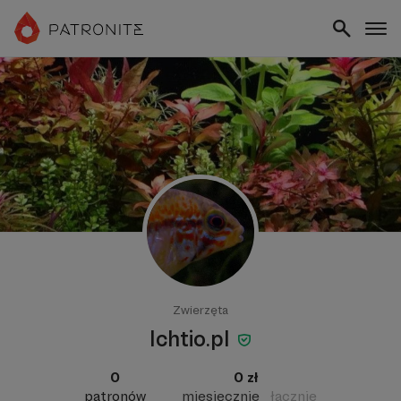
Zwierzęta
Ichtio.pl
0
0 zł
patronów
miesięcznie
łącznie