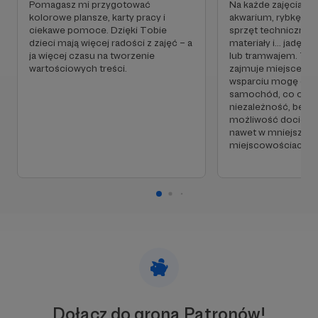
Ogromnie dziękuję za wsparcie,
Pomagasz mi przygotować
Na każde zajęcia za
kolorowe plansze, karty pracy i
akwarium, rybkę, roś
ciekawe pomoce. Dzięki Tobie
sprzęt techniczny 
Kinga Smyk
dzieci mają więcej radości z zajęć – a
materiały i... jadę 
ja więcej czasu na tworzenie
lub tramwajem. To 
wartościowych treści.
zajmuje miejsce. D
wsparciu mogę odkł
samochód, co ozna
niezależność, bezp
możliwość docieran
nawet w mniejszyc
miejscowościach.
Dołącz do grona Patronów!