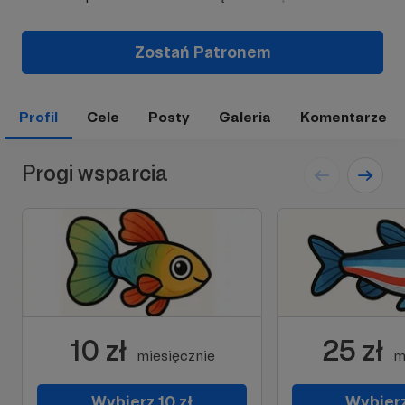
Zostań Patronem
Profil
Cele
Posty
Galeria
Komentarze
Progi wsparcia
10 zł
25 zł
miesięcznie
m
Wybierz 10 zł
Wybierz