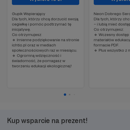
Gupik Wspierający
Neon Dobrego Ser
Dla tych, którzy chcą dorzucić swoją
Dla tych, którzy ch
cegiełkę i pomóc podtrzymać tę
– i lubią mieć dostę
inicjatywę.
Co otrzymujesz:
Co otrzymujesz:
🔹 Wczesny dostęp 
🔹 Imienne podziękowanie na stronie
materiałów edukacy
ichtio.pl oraz w mediach
formacie PDF.
społecznościowych raz w miesiącu.
🔹 Plus wszystko z 
🔹 Ogromną wdzięczność i
świadomość, że pomagasz w
tworzeniu edukacji ekologicznej!
Kup wsparcie na prezent!