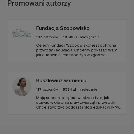
Promowani autorzy
Fundacja Szopowisko
137
patronów
10585
zł
miesięcznie
Celem Fundacji 'Szopowisko' jest ochrona
przyrody i edukacja. Chcemy pokazać Wam,
jak cudownie jest móc żyć w zgodzie i
harmonii pośród zwierząt, również tych
'nieudomowionych'. Fundacja prowadzi azyl
dla różnych gatunków zwierząt, a szczególnie
skupia się na szopach praczach.
Kuszlewicz w imieniu
117
patronów
5934
zł
miesięcznie
Moją super mocą jest wiedza o tym, jak
stawać w obronie praw zwierząt i przyrody.
Chcę stworzyć podcast i blog edukacyjny 'w
imieniu', po to, by każda osoba w Polsce
miała dostęp do bezpłatnej i wzmacniającej
edukacji. Niech temat praw zwierząt i
przyrody dotrze do każdego miejsca w
Polsce!