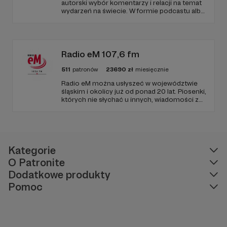
autorski wybór komentarzy i relacji na temat
wydarzeń na świecie. W formie podcastu albo
programów na żywo z różnych miejsc na
ziemi.
Radio eM 107,6 fm
511
patronów
23690
zł
miesięcznie
Radio eM można usłyszeć w województwie
śląskim i okolicy już od ponad 20 lat. Piosenki,
których nie słychać u innych, wiadomości z
regionu, wartościowe treści, no i dobry
humor. To wszystko znajdziecie u nas.
Jesteście z nami każdego dnia, a teraz
zachęcamy - zostańcie naszymi Patronami!
Kategorie
O Patronite
Dodatkowe produkty
Pomoc