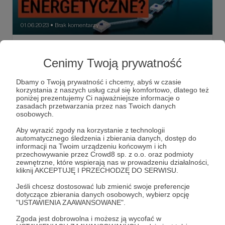
01.06.2023
Brak komentarzy
●
Czy Polska jest bezpieczna
energetycznie? [Fragment
Cenimy Twoją prywatność
przedpremierowo]
Dbamy o Twoją prywatność i chcemy, abyś w czasie
Czy jesteśmy państwem bezpiecznym energetycznie?
korzystania z naszych usług czuł się komfortowo, dlatego też
Jak Polska wygląda na tle innych państw? Jak się zmieniła
poniżej prezentujemy Ci najważniejsze informacje o
sytuacja Polski w porównaniu do ubiegłego roku? Co
zasadach przetwarzania przez nas Twoich danych
musimy jeszcze poprawić, żeby czuć się bezpiecznie? Na
osobowych.
te pytania odpowiada Maciej Gacki, ekspert Instytutu
energetyka
Polska
bezpieczeństwo
Jagiellońskiego.
Aby wyrazić zgody na korzystanie z technologii
automatycznego śledzenia i zbierania danych, dostęp do
informacji na Twoim urządzeniu końcowym i ich
przechowywanie przez Crowd8 sp. z o.o. oraz podmioty
zewnętrzne, które wspierają nas w prowadzeniu działalności,
kliknij AKCEPTUJĘ I PRZECHODZĘ DO SERWISU.
Jeśli chcesz dostosować lub zmienić swoje preferencje
dotyczące zbierania danych osobowych, wybierz opcję
"USTAWIENIA ZAAWANSOWANE".
Zgoda jest dobrowolna i możesz ją wycofać w