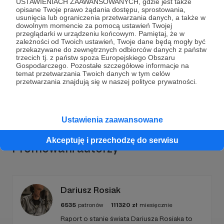
USTAWIENIACH ZAAWANSOWANYCH, gdzie jest także
opisane Twoje prawo żądania dostępu, sprostowania,
usunięcia lub ograniczenia przetwarzania danych, a także w
Dołącz do grona Patronów!
dowolnym momencie za pomocą ustawień Twojej
przeglądarki w urządzeniu końcowym. Pamiętaj, że w
zależności od Twoich ustawień, Twoje dane będą mogły być
Wesprzyj działalność Autora
Igor Janke. Układ
przekazywane do zewnętrznych odbiorców danych z państw
trzecich tj. z państw spoza Europejskiego Obszaru
Otwarty
już teraz!
Gospodarczego. Pozostałe szczegółowe informacje na
temat przetwarzania Twoich danych w tym celów
przetwarzania znajdują się w naszej polityce prywatności.
Zostań Patronem
Ustawienia zaawansowane
Akceptuję i przechodzę do serwisu
Promowani autorzy
Dariusz Rosiak
6535
patronów
111320
zł
miesięcznie
Raport o stanie świata Dariusza Rosiaka to