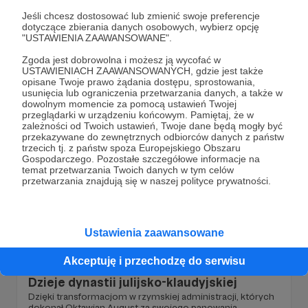
Jednym z bardziej znanych wydarzeń w historii ludzkości,
Jeśli chcesz dostosować lub zmienić swoje preferencje
jest bez wątpienia ukrzyżowanie Jezusa Chrystusa na
dotyczące zbierania danych osobowych, wybierz opcję
początku lat trzydziestych I wieku n.e. Z tego powodu
"USTAWIENIA ZAAWANSOWANE".
wraz z rozwojem kinematografii, powstało wiele dzieł
mających ukazać życie Chrystusa: jego narodziny,
imperiumromanum
Zgoda jest dobrowolna i możesz ją wycofać w
nauczanie, śmierć i zmartwychwstanie. W większości tych
USTAWIENIACH ZAAWANSOWANYCH, gdzie jest także
dzieł ukazani są żołnierze rzymscy, a konkretnie –
opisane Twoje prawo żądania dostępu, sprostowania,
legioniści, którzy przez większość czasu występują
usunięcia lub ograniczenia przetwarzania danych, a także w
jedynie jako tło.
dowolnym momencie za pomocą ustawień Twojej
przeglądarki w urządzeniu końcowym. Pamiętaj, że w
zależności od Twoich ustawień, Twoje dane będą mogły być
przekazywane do zewnętrznych odbiorców danych z państw
trzecich tj. z państw spoza Europejskiego Obszaru
Gospodarczego. Pozostałe szczegółowe informacje na
temat przetwarzania Twoich danych w tym celów
przetwarzania znajdują się w naszej polityce prywatności.
Ustawienia zaawansowane
29.10.2022
Brak komentarzy
●
Akceptuję i przechodzę do serwisu
Dzieje dynastii julijsko-klaudyjskiej
Dzięki transformacjom w rzymskiej administracji, których
dokonał Oktawian August za swojego panowania,