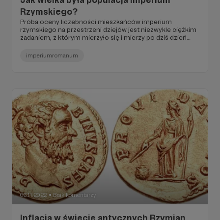
Rzymskiego?
Próba oceny liczebności mieszkańców imperium
rzymskiego na przestrzeni dziejów jest niezwykle ciężkim
zadaniem, z którym mierzyło się i mierzy po dziś dzień
wielu naukowców. Głównym powodem takiego stanu
rzeczy jest fakt, że nie zachowało się wiele wiarygodnych
imperiumromanum
źródeł w tym temacie.
06.11.2022
Brak komentarzy
●
Inflacja w świecie antycznych Rzymian