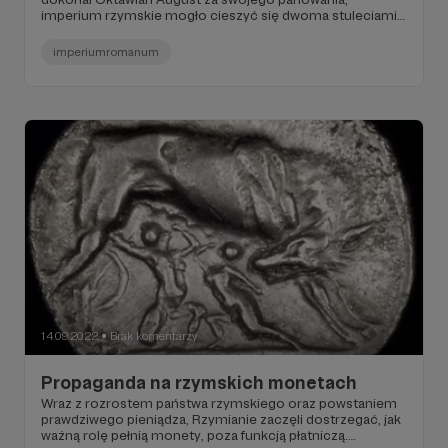
imperium rzymskie mogło cieszyć się dwoma stuleciami
relatywnego spokoju i dobrobytu, powszechnie znanego
jako Pax Romana – „pokój rzymski”. Wielu historyków
imperiumromanum
określa II wiek n.e jako złoty wiek imperium, ale nie do
końca był to czas, który sprzyjałby każdemu, a zwłaszcza
jeśli chodzi o władzę.
14.09.2022
Brak komentarzy
●
Propaganda na rzymskich monetach
Wraz z rozrostem państwa rzymskiego oraz powstaniem
prawdziwego pieniądza, Rzymianie zaczęli dostrzegać, jak
ważną rolę pełnią monety, poza funkcją płatniczą.