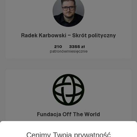
Radek Karbowski – Skrót polityczny
210
3355 zł
patronów
miesięcznie
Fundacja Off The World
251
5355 zł
patronów
miesięcznie
Cenimy Twoją prywatność