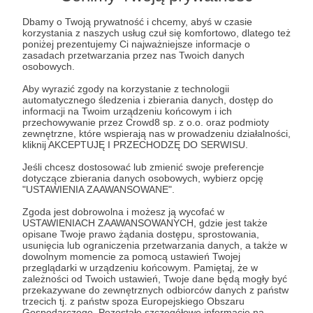
Dbamy o Twoją prywatność i chcemy, abyś w czasie
korzystania z naszych usług czuł się komfortowo, dlatego też
poniżej prezentujemy Ci najważniejsze informacje o
zasadach przetwarzania przez nas Twoich danych
osobowych.
Aby wyrazić zgody na korzystanie z technologii
automatycznego śledzenia i zbierania danych, dostęp do
informacji na Twoim urządzeniu końcowym i ich
przechowywanie przez Crowd8 sp. z o.o. oraz podmioty
Radio Nowy Świat
zewnętrzne, które wspierają nas w prowadzeniu działalności,
kliknij AKCEPTUJĘ I PRZECHODZĘ DO SERWISU.
30642
781416 zł
patronów
miesięcznie
Jeśli chcesz dostosować lub zmienić swoje preferencje
dotyczące zbierania danych osobowych, wybierz opcję
"USTAWIENIA ZAAWANSOWANE".
Zgoda jest dobrowolna i możesz ją wycofać w
USTAWIENIACH ZAAWANSOWANYCH, gdzie jest także
opisane Twoje prawo żądania dostępu, sprostowania,
usunięcia lub ograniczenia przetwarzania danych, a także w
dowolnym momencie za pomocą ustawień Twojej
przeglądarki w urządzeniu końcowym. Pamiętaj, że w
zależności od Twoich ustawień, Twoje dane będą mogły być
przekazywane do zewnętrznych odbiorców danych z państw
trzecich tj. z państw spoza Europejskiego Obszaru
Kuszlewicz w imieniu
Gospodarczego. Pozostałe szczegółowe informacje na