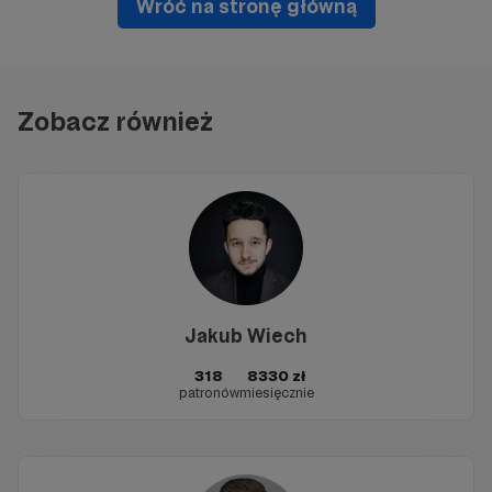
Wróć na stronę główną
Zobacz również
Jakub Wiech
318
8330 zł
patronów
miesięcznie