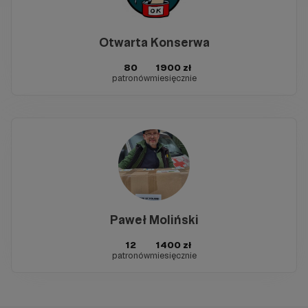
Otwarta Konserwa
80
1900 zł
patronów
miesięcznie
Paweł Moliński
12
1400 zł
patronów
miesięcznie