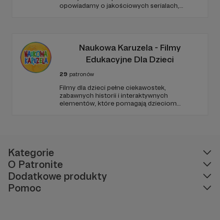
opowiadamy o jakościowych serialach,
edukując i recenzując. Jeździmy też z kamerą
śladami serialowych planów filmowych, takich
jak Gra o Tron, Stranger Things czy
Heweliusz. To dzięki Wam możemy się
rozwijać i dalej działać!
Naukowa Karuzela - Filmy
Edukacyjne Dla Dzieci
29
patronów
Filmy dla dzieci pełne ciekawostek,
zabawnych historii i interaktywnych
elementów, które pomagają dzieciom
rozwijać ciekawość świata, umiejętności
logicznego myślenia oraz zdolności
rozwiązywania problemów. W każdym
odcinku stawiamy na wartościową edukację
podaną w przystępny i angażujący sposób.
Kategorie
O Patronite
Dodatkowe produkty
Pomoc