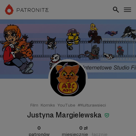
Film
Komiks
YouTube
#Kulturawsieci
Justyna Margielewska
0
0 zł
patronów
miesięcznie
łącznie