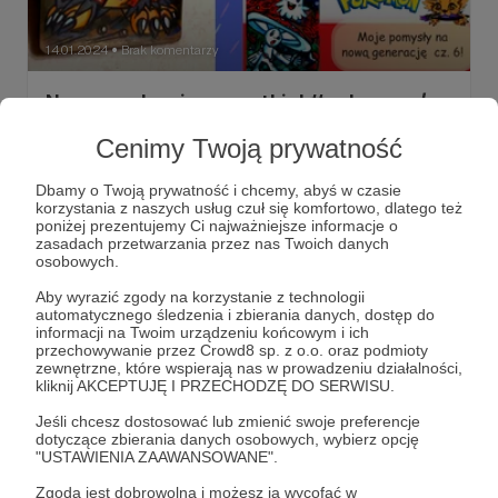
14.01.2024
Brak komentarzy
●
Narysowałam je wszystkie! #pokemon /
JUSTA ANIMUJE Podcast odc. # 4
Cenimy Twoją prywatność
Wracam z filmami i podcastami! JUSTA ANIMUJE odc. 4
podcastowy już na moim kanale You Tube. To pierwsza
premiera w 2024 roku. W planach inne odcinki (w tym
Dbamy o Twoją prywatność i chcemy, abyś w czasie
klasyczne JUSTA ANIMUJE i LIVE), ale najpierw
korzystania z naszych usług czuł się komfortowo, dlatego też
opowiadam o tych postaciach, które rysowałam w filmach
poniżej prezentujemy Ci najważniejsze informacje o
animacja
podcast
rysunki
shorts i w kolorowankach...
zasadach przetwarzania przez nas Twoich danych
osobowych.
Aby wyrazić zgody na korzystanie z technologii
automatycznego śledzenia i zbierania danych, dostęp do
informacji na Twoim urządzeniu końcowym i ich
przechowywanie przez Crowd8 sp. z o.o. oraz podmioty
zewnętrzne, które wspierają nas w prowadzeniu działalności,
kliknij AKCEPTUJĘ I PRZECHODZĘ DO SERWISU.
Jeśli chcesz dostosować lub zmienić swoje preferencje
dotyczące zbierania danych osobowych, wybierz opcję
"USTAWIENIA ZAAWANSOWANE".
Zgoda jest dobrowolna i możesz ją wycofać w