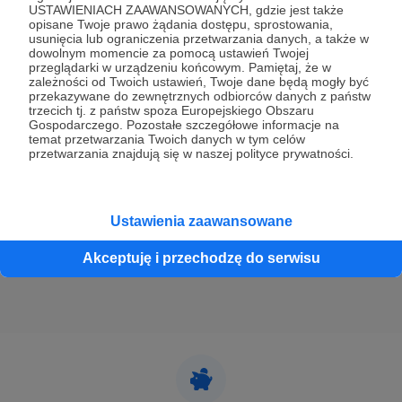
USTAWIENIACH ZAAWANSOWANYCH, gdzie jest także
opisane Twoje prawo żądania dostępu, sprostowania,
12.06.2022
Brak komentarzy
usunięcia lub ograniczenia przetwarzania danych, a także w
●
dowolnym momencie za pomocą ustawień Twojej
przeglądarki w urządzeniu końcowym. Pamiętaj, że w
ANIMATIK odc. # 50 / Scenka z Diną i
zależności od Twoich ustawień, Twoje dane będą mogły być
przekazywane do zewnętrznych odbiorców danych z państw
bitwa / ujęcia do CHIMERY odc. 2 / Adobe
trzecich tj. z państw spoza Europejskiego Obszaru
Animate
Gospodarczego. Pozostałe szczegółowe informacje na
temat przetwarzania Twoich danych w tym celów
Fragment bitwy i kilka ujęć z Diną! To już 50 animatik...
przetwarzania znajdują się w naszej polityce prywatności.
Jeszcze troszkę ilustracji powstanie i wygląda na to, że 2
epizod chimer na pewno będzie dłuższy niż część
pierwsza. Trzymajcie kciuki!
animacja
adobeanimate
chimery
+1
Ustawienia zaawansowane
Akceptuję i przechodzę do serwisu