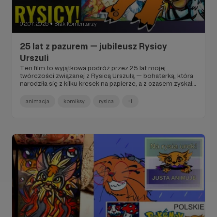
02.07.2025
Brak komentarzy
●
25 lat z pazurem — jubileusz Rysicy
Urszuli
Ten film to wyjątkowa podróż przez 25 lat mojej
twórczości związanej z Rysicą Urszulą — bohaterką, która
narodziła się z kilku kresek na papierze, a z czasem zyskała
życie także w animacji.
animacja
komiksy
rysica
+1