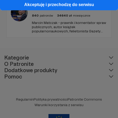
Akceptuję i przechodzę do serwisu
Profesor Matczak
840
patronów
34640
zł
miesięcznie
Marcin Matczak - prawnik i komentator spraw
publicznych, autor książek
popularnonaukowych, felietonista Gazety
Wyborczej, autor podkastów i filmów
edukacyjnych. Mówi jasno o prawie, filozofii i
języku. Promuje umiarkowanie w życiu
publicznym, walczy z plemiennością i
bańkami informacyjnymi.
Kategorie
O Patronite
Dodatkowe produkty
Pomoc
Regulamin
Polityka prywatności
Patronite Commons
Warunki korzystania z serwisu