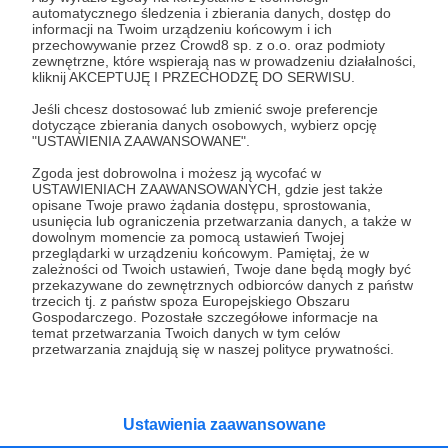
automatycznego śledzenia i zbierania danych, dostęp do
informacji na Twoim urządzeniu końcowym i ich
Wesprzyj działalność Autora
Katolicka Agencja
przechowywanie przez Crowd8 sp. z o.o. oraz podmioty
zewnętrzne, które wspierają nas w prowadzeniu działalności,
Informacyjna KAI
już teraz!
kliknij AKCEPTUJĘ I PRZECHODZĘ DO SERWISU.
Jeśli chcesz dostosować lub zmienić swoje preferencje
dotyczące zbierania danych osobowych, wybierz opcję
Zostań Patronem
"USTAWIENIA ZAAWANSOWANE".
Zgoda jest dobrowolna i możesz ją wycofać w
USTAWIENIACH ZAAWANSOWANYCH, gdzie jest także
opisane Twoje prawo żądania dostępu, sprostowania,
usunięcia lub ograniczenia przetwarzania danych, a także w
Promowani autorzy
dowolnym momencie za pomocą ustawień Twojej
przeglądarki w urządzeniu końcowym. Pamiętaj, że w
zależności od Twoich ustawień, Twoje dane będą mogły być
przekazywane do zewnętrznych odbiorców danych z państw
trzecich tj. z państw spoza Europejskiego Obszaru
Gospodarczego. Pozostałe szczegółowe informacje na
Strategy&Future
temat przetwarzania Twoich danych w tym celów
przetwarzania znajdują się w naszej polityce prywatności.
Czerpiąc z przeszłości i koncentrując na
przyszłości, opisujemy otaczającą nas
rzeczywistość przez pryzmat geopolityki i
geostrategii. Naszym celem jest uczynienie
ze Strategy&Future kluczowego źródła myśli
Ustawienia zaawansowane
geopolitycznej w Polsce i w Europie.