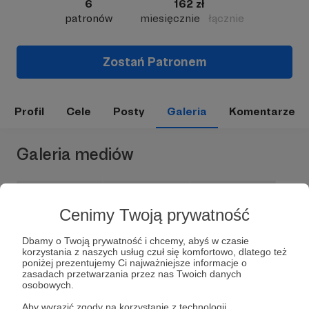
6
162 zł
patronów
miesięcznie
łącznie
Zostań Patronem
Profil
Cele
Posty
Galeria
Komentarze
Galeria mediów
Cenimy Twoją prywatność
Dbamy o Twoją prywatność i chcemy, abyś w czasie
korzystania z naszych usług czuł się komfortowo, dlatego też
poniżej prezentujemy Ci najważniejsze informacje o
zasadach przetwarzania przez nas Twoich danych
osobowych.
Dołącz do grona Patronów!
Aby wyrazić zgody na korzystanie z technologii