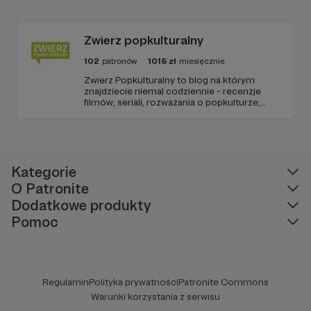
PARYŻEWO i TW: LISOWSKA oraz regularnie
publikuję treści na Instagramie.
Zwierz popkulturalny
102
patronów
1015
zł
miesięcznie
Zwierz Popkulturalny to blog na którym
znajdziecie niemal codziennie - recenzje
filmów, seriali, rozważania o popkulturze,
biografie aktorów i wiele innych kulturalnych
treści. Blog został założony w 2009 roku i od
tego czasu tworzę wokół niego społeczność
ludzi, którzy lubią kulturę.
Kategorie
O Patronite
Dodatkowe produkty
Pomoc
Regulamin
Polityka prywatności
Patronite Commons
Warunki korzystania z serwisu