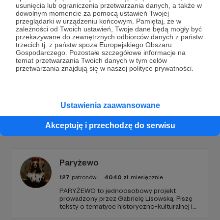
Dołącz do grona Patronów!
usunięcia lub ograniczenia przetwarzania danych, a także w
dowolnym momencie za pomocą ustawień Twojej
przeglądarki w urządzeniu końcowym. Pamiętaj, że w
Wesprzyj działalność Autora
Fundacja Ośrodka
zależności od Twoich ustawień, Twoje dane będą mogły być
KARTA
już teraz!
przekazywane do zewnętrznych odbiorców danych z państw
trzecich tj. z państw spoza Europejskiego Obszaru
Gospodarczego. Pozostałe szczegółowe informacje na
temat przetwarzania Twoich danych w tym celów
Zostań Patronem
przetwarzania znajdują się w naszej polityce prywatności.
Ustawienia zaawansowane
Promowani autorzy
Akceptuję i przechodzę do serwisu
Paryżewo
127
patronów
4040
zł
miesięcznie
PARYŻEWO to jednoosobowy projekt
prowadzony przez Gabrielę Lisowską. Piszę
teksty o tematyce historyczno-kulturalnej i
społecznej, tworzę dwa podcasty –