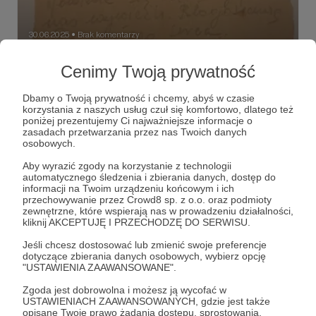
30.06.2025
Brak komentarzy
●
Gryps z kolekcji Marii Rumińskiej
Cenimy Twoją prywatność
Przedstawiamy niezwykły skarb archiwum- gryps Marii
Rumińskiej wysłany do rodziny z więzienia na Pawiaku z 31
Dbamy o Twoją prywatność i chcemy, abyś w czasie
lipca 1944 r. To cenne źródło pochodzi z kolekcji Marii
korzystania z naszych usług czuł się komfortowo, dlatego też
Rumińskiej, działaczki społecznej i uczestniczki konspiracji
poniżej prezentujemy Ci najważniejsze informacje o
ZWZ–AK w Warszawie, zawierającej powojenne materiały
#archiwum
#gryps
#Pawiak
+3
zasadach przetwarzania przez nas Twoich danych
(zaświadczenia i oświadczenia świadków), dotyczące
osobowych.
pomocy udzielanej ludności żydowskiej na terenie getta
warszawskiego, aresztowania i uwięzienia na Pawiaku, a
Aby wyrazić zgody na korzystanie z technologii
następnie w obozach koncentracyjnych – KL Auschwitz i
automatycznego śledzenia i zbierania danych, dostęp do
KL Ravensbrück. W kolekcji znajdują się również: poezja
informacji na Twoim urządzeniu końcowym i ich
Marii Rumińskiej dotycząca uwięzienia na Pawiaku i w KL
przechowywanie przez Crowd8 sp. z o.o. oraz podmioty
Ravensbrück; dwa listy prywatne z 1947 roku od męża,
zewnętrzne, które wspierają nas w prowadzeniu działalności,
Zygmunta Rumińskiego; materiały dotyczące powojennej
kliknij AKCEPTUJĘ I PRZECHODZĘ DO SERWISU.
działalności społecznej na rzecz szkolnictwa. Kolekcja jest
w trakcie opracowywania i niebawem będzie dostępna w
Jeśli chcesz dostosować lub zmienić swoje preferencje
naszej czytelni!
dotyczące zbierania danych osobowych, wybierz opcję
"USTAWIENIA ZAAWANSOWANE".
Zgoda jest dobrowolna i możesz ją wycofać w
USTAWIENIACH ZAAWANSOWANYCH, gdzie jest także
opisane Twoje prawo żądania dostępu, sprostowania,