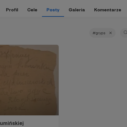
Profil
Cele
Posty
Galeria
Komentarze
#gryps
Rumińskiej