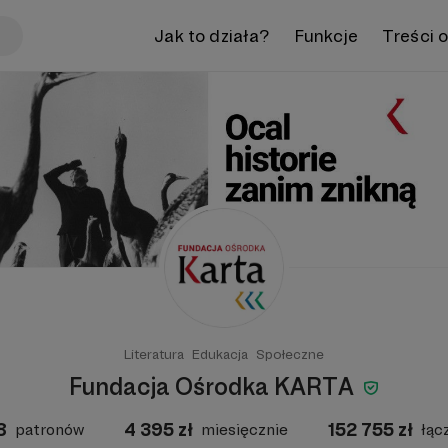
Jak to działa?
Funkcje
Treści 
Literatura
Edukacja
Społeczne
Fundacja Ośrodka KARTA
8
4 395
zł
152 755
zł
patronów
miesięcznie
łąc