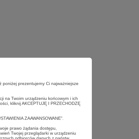
ż poniżej prezentujemy Ci najważniejsze
acji na Twoim urządzeniu końcowym i ich
alności, kliknij AKCEPTUJĘ I PRZECHODZĘ
cję "USTAWIENIA ZAAWANSOWANE".
oje prawo żądania dostępu,
az!
wień Twojej przeglądarki w urządzeniu
trznych odbiorców danych z państw