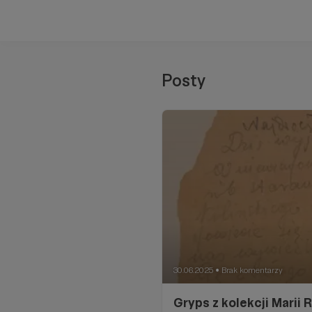
Posty
30.06.2025
Brak komentarzy
●
Gryps z kolekcji Marii 