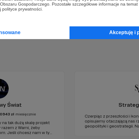
go Obszaru Gospodarczego. Pozostałe szczegółowe informacje na temat
 polityce prywatności.
Zostań Patronem
ansowane
Akceptuję i 
wy Świat
Strateg
0943
zł
miesięcznie
Czerpiąc z przeszłości i kon
opisujemy otaczającą nas r
 na tak dużą skalę projekt
geopolityki i geostrategii.
y razem z Wami, żeby
ze Strategy&Future kluczow
iom. Jeśli chcesz nam w tym
geopolitycznej w Polsce i w
nie zabraknie. :)