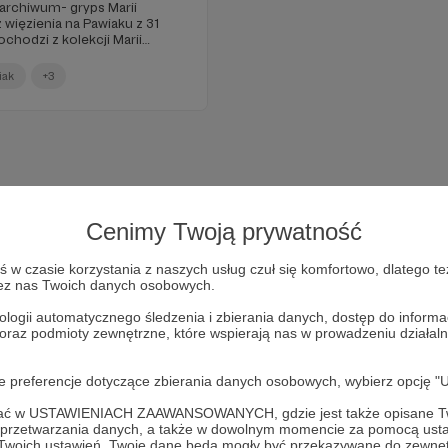
archiwum- gryps Marii
 więzienia na Pawiaku z 31
chodzi z kolekcji Marii
j i uczestniczki konspiracji
cej powojenne materiały
iak
+3
 świadków), dotyczące pomocy
na terenie getta
więzienia na Pawiaku, a
cyjnych – KL Auschwitz i KL
 się również: poezja Marii
 na Pawiaku i w KL
e z 1947 roku od męża,
ały dotyczące powojennej
 szkolnictwa. Kolekcja jest w
Cenimy Twoją prywatność
wem będzie dostępna w naszej
w czasie korzystania z naszych usług czuł się komfortowo, dlatego te
zez nas Twoich danych osobowych.
ologii automatycznego śledzenia i zbierania danych, dostęp do inform
 oraz podmioty zewnętrzne, które wspierają nas w prowadzeniu dział
Dołącz do grona Patronów!
oje preferencje dotyczące zbierania danych osobowych, wybierz op
ofać w USTAWIENIACH ZAAWANSOWANYCH, gdzie jest także opisane Tw
sprzyj działalność Autora
Fundacja Ośrodka KARTA
już ter
a przetwarzania danych, a także w dowolnym momencie za pomocą usta
 Twoich ustawień, Twoje dane będą mogły być przekazywane do zewnę