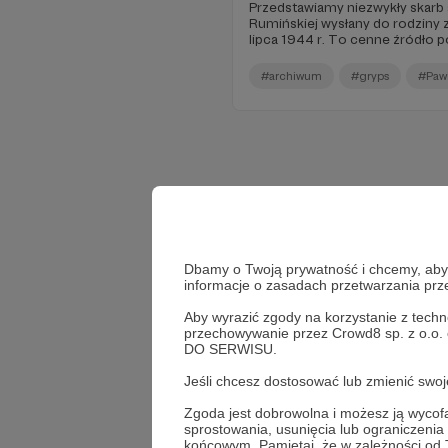
Przedstawiamy niezwykły skarb 
Rumińskiej wysłany do rodziny z
lipca 1944 r. To cenne źródło po
Rumińskiej, działaczki społeczne
ZWZ–AK w Warszawie, zawierają
#archiwum
#gryps
#Paw
(zaświadczenia i oświadczenia
udzielanej ludności żydowskiej 
warszawskiego, aresztowania i u
następnie w obozach koncentra
Ravensbrück. W kolekcji znajdują
Rumińskiej dotycząca uwięzienia
Ravensbrück; dwa listy prywatn
Zygmunta Rumińskiego; materi
działalności społecznej na rzecz
trakcie opracowywania i nieba
czytelni!
Dbamy o Twoją prywatność i chcemy, abyś 
informacje o zasadach przetwarzania pr
Aby wyrazić zgody na korzystanie z techn
przechowywanie przez Crowd8 sp. z o.o.
DO SERWISU.
Jeśli chcesz dostosować lub zmienić sw
Zgoda jest dobrowolna i możesz ją wyc
We
sprostowania, usunięcia lub ograniczeni
końcowym. Pamiętaj, że w zależności od