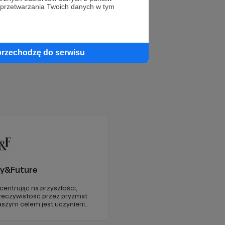
 przetwarzania Twoich danych w tym
przechodzę do serwisu
y&Future
centrując na przyszłości,
zeczywistość przez pryzmat
 Naszym celem jest uczynienie
ego źródła myśli
 Europie.