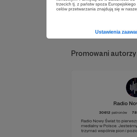
trzecich tj. z państw spoza Europejskie
celów przetwarzania znajdują się w naszej
Ustawienia zaaw
Promowani autorzy
Radio No
30612
patronów
78
Radio Nowy Świat to pierwszy
medialny w Polsce. Jesteśm
trzymać wspólnie pion i poz
pomóc - zapraszamy, miejsca 