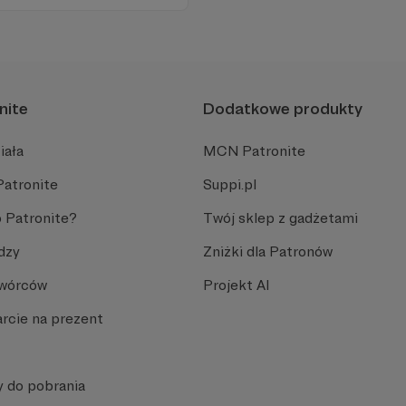
nite
Dodatkowe produkty
iała
MCN Patronite
Patronite
Suppi.pl
 Patronite?
Twój sklep z gadżetami
dzy
Zniżki dla Patronów
Twórców
Projekt AI
rcie na prezent
y do pobrania