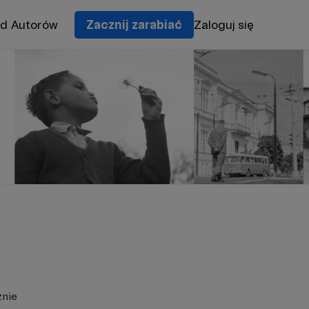
od Autorów
Zacznij zarabiać
Zaloguj się
znie