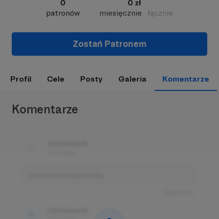
0
0 zł
patronów
miesięcznie
łącznie
Zostań Patronem
Profil
Cele
Posty
Galeria
Komentarze
Komentarze
Użytkownik
3 dni temu
Komentarz użytkownika
Odpowiedz
Użytkownik