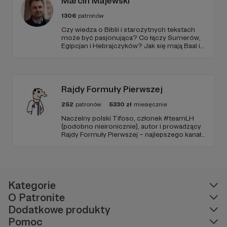
Marcin Majewski
1306
patronów
Czy wiedza o Biblii i starożytnych tekstach
może być pasjonująca? Co łączy Sumerów,
Egipcjan i Hebrajczyków? Jak się mają Baal i
Amon-Ra do JAHWE?
Rajdy Formuły Pierwszej
252
patronów
5330
zł
miesięcznie
Naczelny polski Tifoso, członek #teamLH
(podobno nieironicznie), autor i prowadzący
Rajdy Formuły Pierwszej – najlepszego kanału
YouTube o F1 w Polsce (potwierdzone
niezależnymi badaniami).
Kategorie
O Patronite
Dodatkowe produkty
Pomoc