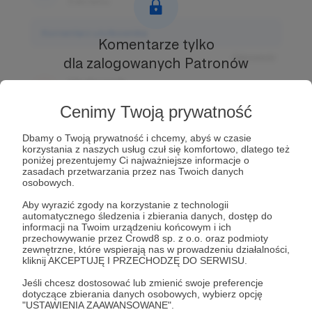
3 dni temu
Komentarz użytkownika
Komentarze tylko
Odpowiedz
dla zalogowanych Patronów
Użytkownik
Prowadź ciekawe rozmowy z innymi Patronami i
3 dni temu
Autorem.
Dołącz do Patronów już teraz i odblokuj
Cenimy Twoją prywatność
dostęp!
Komentarz użytkownika
Dbamy o Twoją prywatność i chcemy, abyś w czasie
Zostań Patronem
korzystania z naszych usług czuł się komfortowo, dlatego też
Odpowiedz
poniżej prezentujemy Ci najważniejsze informacje o
zasadach przetwarzania przez nas Twoich danych
Użytkownik
osobowych.
3 dni temu
Aby wyrazić zgody na korzystanie z technologii
automatycznego śledzenia i zbierania danych, dostęp do
Komentarz użytkownika
informacji na Twoim urządzeniu końcowym i ich
przechowywanie przez Crowd8 sp. z o.o. oraz podmioty
zewnętrzne, które wspierają nas w prowadzeniu działalności,
Odpowiedz
kliknij AKCEPTUJĘ I PRZECHODZĘ DO SERWISU.
Jeśli chcesz dostosować lub zmienić swoje preferencje
dotyczące zbierania danych osobowych, wybierz opcję
"USTAWIENIA ZAAWANSOWANE".