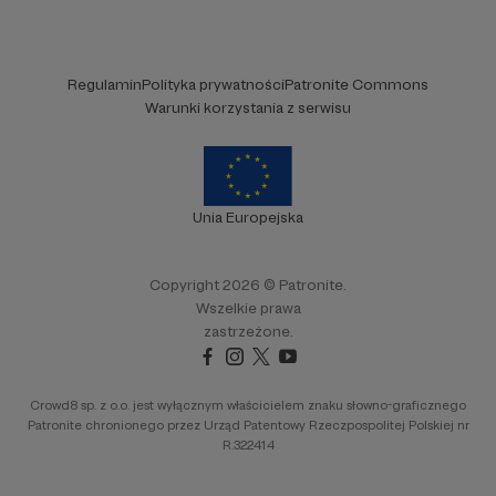
Regulamin
Polityka prywatności
Patronite Commons
Warunki korzystania z serwisu
Unia Europejska
Copyright 2026 © Patronite.
Wszelkie prawa
zastrzeżone.
Crowd8 sp. z o.o. jest wyłącznym właścicielem znaku słowno-graficznego
Patronite chronionego przez Urząd Patentowy Rzeczpospolitej Polskiej nr
R.322414