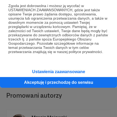
Zgoda jest dobrowolna i możesz ją wycofać w
USTAWIENIACH ZAAWANSOWANYCH, gdzie jest także
opisane Twoje prawo żądania dostępu, sprostowania,
usunięcia lub ograniczenia przetwarzania danych, a także w
dowolnym momencie za pomocą ustawień Twojej
przeglądarki w urządzeniu końcowym. Pamiętaj, że w
Dołącz do grona Patronów!
zależności od Twoich ustawień, Twoje dane będą mogły być
przekazywane do zewnętrznych odbiorców danych z państw
trzecich tj. z państw spoza Europejskiego Obszaru
Gospodarczego. Pozostałe szczegółowe informacje na
Wesprzyj działalność Autora
Tuż przy uchu |
temat przetwarzania Twoich danych w tym celów
Katarzyna Bieleniewicz
już teraz!
przetwarzania znajdują się w naszej polityce prywatności.
Zostań Patronem
Ustawienia zaawansowane
Akceptuję i przechodzę do serwisu
Promowani autorzy