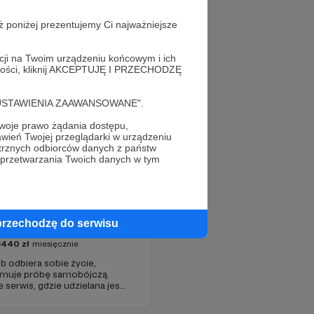
ż poniżej prezentujemy Ci najważniejsze
acji na Twoim urządzeniu końcowym i ich
alności, kliknij AKCEPTUJĘ I PRZECHODZĘ
cję "USTAWIENIA ZAAWANSOWANE".
oje prawo żądania dostępu,
wień Twojej przeglądarki w urządzeniu
trznych odbiorców danych z państw
 przetwarzania Twoich danych w tym
 jest rozmowy
przechodzę do serwisu
6440
zł
miesięcznie
b odbiera sobie życie,
ejmuje próbę samobójczą.
serwis, gdzie udzielana jest
moc online dla osób w
próbie samobójczej, w