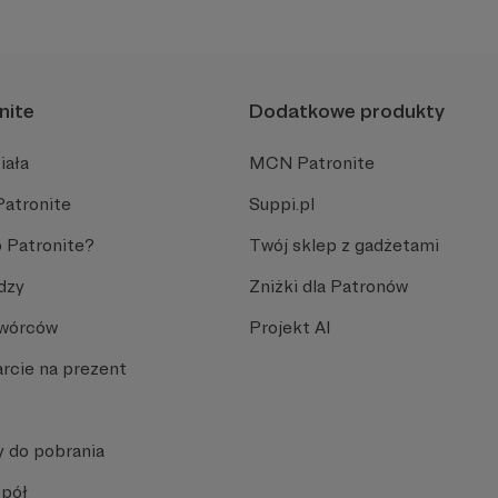
żałobie i dla osób, które c
nite
Dodatkowe produkty
iała
MCN Patronite
Patronite
Suppi.pl
 Patronite?
Twój sklep z gadżetami
dzy
Zniżki dla Patronów
Twórców
Projekt AI
rcie na prezent
y do pobrania
spół