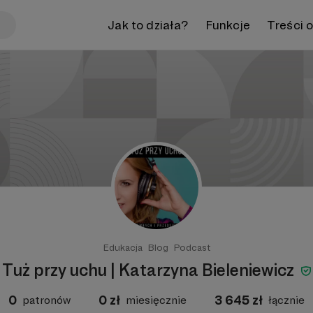
Jak to działa?
Funkcje
Treści 
Edukacja
Blog
Podcast
Tuż przy uchu | Katarzyna Bieleniewicz
0
0
zł
3 645
zł
patronów
miesięcznie
łącznie