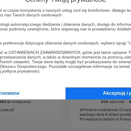
Zostań Patronem
w czasie korzystania z naszych usług czuł się komfortowo, dlatego te
zez nas Twoich danych osobowych.
ologii automatycznego śledzenia i zbierania danych, dostęp do inform
 oraz podmioty zewnętrzne, które wspierają nas w prowadzeniu dział
oje preferencje dotyczące zbierania danych osobowych, wybierz op
ofać w USTAWIENIACH ZAAWANSOWANYCH, gdzie jest także opisane Tw
a przetwarzania danych, a także w dowolnym momencie za pomocą usta
 Twoich ustawień, Twoje dane będą mogły być przekazywane do zewnę
go Obszaru Gospodarczego. Pozostałe szczegółowe informacje na temat
 polityce prywatności.
 Na Czas
życie warte
ansowane
Akceptuję i 
950
zł
miesięcznie
200
patronów
czas.pl/
W Polsce codziennie 13 osó
każdego dnia 6 dzieci pod
Prowadzimy jedyny w Polsce 
bezpłatnie i anonimowo po
kryzysie samobójczym, po 