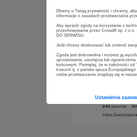
Dbamy o Twoją prywatność i chcemy, abyś 
informacje o zasadach przetwarzania pr
Aby wyrazić zgody na korzystanie z techn
przechowywanie przez Crowd8 sp. z o.o.
DO SERWISU.
Jeśli chcesz dostosować lub zmienić sw
Promowani autorzy
Zgoda jest dobrowolna i możesz ją wyc
sprostowania, usunięcia lub ograniczeni
końcowym. Pamiętaj, że w zależności od
trzecich tj. z państw spoza Europejskie
celów przetwarzania znajdują się w naszej
Usłyszeć
Ustawienia zaaw
248
patronów
10
https://uslyszecna