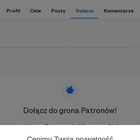
Profil
Cele
Posty
Galeria
Komentarze
Dołącz do grona Patronów!
 działalność Autora
Tuż przy uchu | Katarzyna Bieleniewicz
Cenimy Twoją prywatność