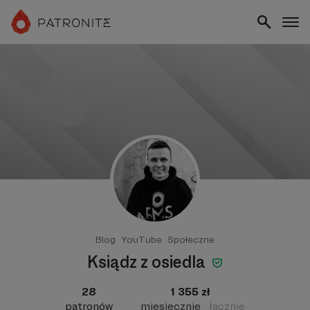
Blog
YouTube
Społeczne
Ksiądz z osiedla
28
1 355 zł
patronów
miesięcznie
łącznie