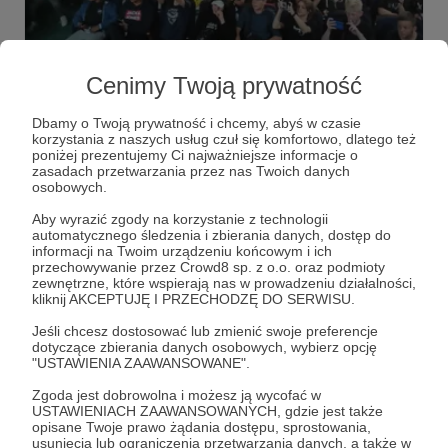
05.07.2022
Brak komentarzy
●
Cenimy Twoją prywatność
Rozliczenie za czerwiec
Dzięki Wam: 7 akcji, 850 osób, przekazane ponad 9600 zł!
Dbamy o Twoją prywatność i chcemy, abyś w czasie
korzystania z naszych usług czuł się komfortowo, dlatego też
pomaganie
ksiądz
wiara
+1
poniżej prezentujemy Ci najważniejsze informacje o
zasadach przetwarzania przez nas Twoich danych
osobowych.
Aby wyrazić zgody na korzystanie z technologii
automatycznego śledzenia i zbierania danych, dostęp do
informacji na Twoim urządzeniu końcowym i ich
przechowywanie przez Crowd8 sp. z o.o. oraz podmioty
zewnętrzne, które wspierają nas w prowadzeniu działalności,
kliknij AKCEPTUJĘ I PRZECHODZĘ DO SERWISU.
Jeśli chcesz dostosować lub zmienić swoje preferencje
dotyczące zbierania danych osobowych, wybierz opcję
"USTAWIENIA ZAAWANSOWANE".
Zgoda jest dobrowolna i możesz ją wycofać w
USTAWIENIACH ZAAWANSOWANYCH, gdzie jest także
Dołącz do grona Patronów!
opisane Twoje prawo żądania dostępu, sprostowania,
usunięcia lub ograniczenia przetwarzania danych, a także w