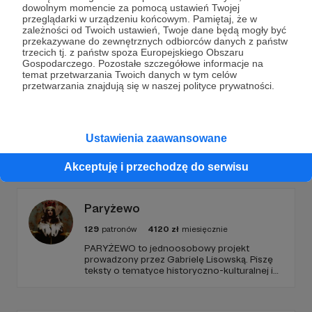
dowolnym momencie za pomocą ustawień Twojej
Wesprzyj działalność Autora
Ksiądz z osiedla
już
przeglądarki w urządzeniu końcowym. Pamiętaj, że w
teraz!
zależności od Twoich ustawień, Twoje dane będą mogły być
przekazywane do zewnętrznych odbiorców danych z państw
trzecich tj. z państw spoza Europejskiego Obszaru
Gospodarczego. Pozostałe szczegółowe informacje na
Zostań Patronem
temat przetwarzania Twoich danych w tym celów
przetwarzania znajdują się w naszej polityce prywatności.
Ustawienia zaawansowane
Promowani autorzy
Akceptuję i przechodzę do serwisu
Paryżewo
129
patronów
4120
zł
miesięcznie
PARYŻEWO to jednoosobowy projekt
prowadzony przez Gabrielę Lisowską. Piszę
teksty o tematyce historyczno-kulturalnej i
społecznej, tworzę dwa podcasty –
PARYŻEWO i TW: LISOWSKA oraz regularnie
publikuję treści na Instagramie.