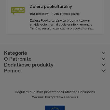
Zwierz popkulturalny
102
patronów
1015
zł
miesięcznie
Zwierz Popkulturalny to blog na którym
znajdziecie niemal codziennie - recenzje
filmów, seriali, rozważania o popkulturze,
biografie aktorów i wiele innych kulturalnych
treści. Blog został założony w 2009 roku i od
tego czasu tworzę wokół niego społeczność
ludzi, którzy lubią kulturę.
Kategorie
O Patronite
Dodatkowe produkty
Pomoc
Regulamin
Polityka prywatności
Patronite Commons
Warunki korzystania z serwisu