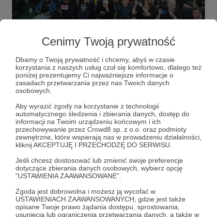
05.07.2022
Brak komentarzy
●
Cenimy Twoją prywatność
Rozliczenie za czerwiec
Dzięki Wam: 7 akcji, 850 osób, przekazane ponad 9600 zł!
Dbamy o Twoją prywatność i chcemy, abyś w czasie
korzystania z naszych usług czuł się komfortowo, dlatego też
pomaganie
ksiądz
wiara
+1
poniżej prezentujemy Ci najważniejsze informacje o
zasadach przetwarzania przez nas Twoich danych
osobowych.
Aby wyrazić zgody na korzystanie z technologii
automatycznego śledzenia i zbierania danych, dostęp do
informacji na Twoim urządzeniu końcowym i ich
przechowywanie przez Crowd8 sp. z o.o. oraz podmioty
zewnętrzne, które wspierają nas w prowadzeniu działalności,
kliknij AKCEPTUJĘ I PRZECHODZĘ DO SERWISU.
Jeśli chcesz dostosować lub zmienić swoje preferencje
dotyczące zbierania danych osobowych, wybierz opcję
"USTAWIENIA ZAAWANSOWANE".
Zgoda jest dobrowolna i możesz ją wycofać w
USTAWIENIACH ZAAWANSOWANYCH, gdzie jest także
Dołącz do grona Patronów!
opisane Twoje prawo żądania dostępu, sprostowania,
usunięcia lub ograniczenia przetwarzania danych, a także w