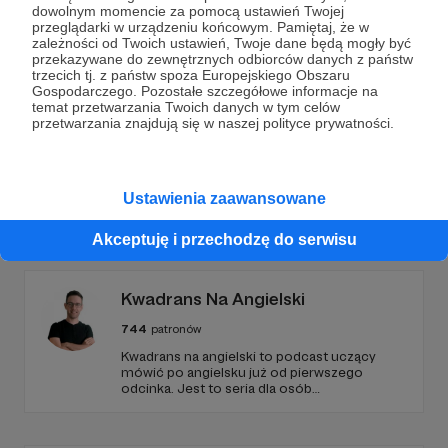
dowolnym momencie za pomocą ustawień Twojej
Wesprzyj działalność Autora
Ksiądz z osiedla
już
przeglądarki w urządzeniu końcowym. Pamiętaj, że w
teraz!
zależności od Twoich ustawień, Twoje dane będą mogły być
przekazywane do zewnętrznych odbiorców danych z państw
trzecich tj. z państw spoza Europejskiego Obszaru
Gospodarczego. Pozostałe szczegółowe informacje na
Zostań Patronem
temat przetwarzania Twoich danych w tym celów
przetwarzania znajdują się w naszej polityce prywatności.
Ustawienia zaawansowane
Promowani autorzy
Akceptuję i przechodzę do serwisu
Kwadrans Na Angielski
744
patronów
Kwadrans na angielski to podcast uczący
mówić po angielsku już od pierwszego
odcinka. Jest to seria dla osób
początkujących, którzy chcą przełamać
barierę przed mówieniem w języku obcym,
odświeżyć sobie angielski, albo... nauczyć się