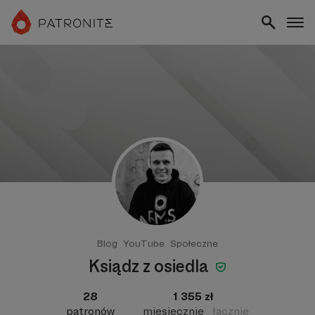
Blog
YouTube
Społeczne
Ksiądz z osiedla
28
1 355 zł
patronów
miesięcznie
łącznie