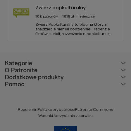
go po raz pierwszy. Spodziewajcie się
nowego odcinka co czwartek.
Zwierz popkulturalny
102
patronów
1015
zł
miesięcznie
Zwierz Popkulturalny to blog na którym
znajdziecie niemal codziennie - recenzje
filmów, seriali, rozważania o popkulturze,
biografie aktorów i wiele innych kulturalnych
treści. Blog został założony w 2009 roku i od
tego czasu tworzę wokół niego społeczność
ludzi, którzy lubią kulturę.
Kategorie
O Patronite
Dodatkowe produkty
Pomoc
Regulamin
Polityka prywatności
Patronite Commons
Warunki korzystania z serwisu