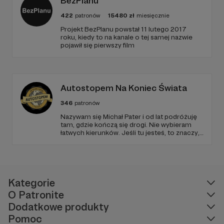
BezPlanu
422
patronów
15480
zł
miesięcznie
Projekt BezPlanu powstał 11 lutego 2017
roku, kiedy to na kanale o tej samej nazwie
pojawił się pierwszy film
Autostopem Na Koniec Świata
346
patronów
Nazywam się Michał Pater i od lat podróżuję
tam, gdzie kończą się drogi. Nie wybieram
łatwych kierunków. Jeśli tu jesteś, to znaczy,
że szukasz czegoś więcej niż zwykłych
podróży.
Kategorie
O Patronite
Dodatkowe produkty
Pomoc