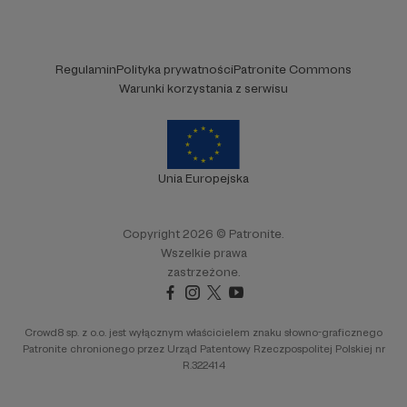
Regulamin
Polityka prywatności
Patronite Commons
Warunki korzystania z serwisu
Unia Europejska
Copyright 2026 © Patronite.
Wszelkie prawa
zastrzeżone.
Crowd8 sp. z o.o. jest wyłącznym właścicielem znaku słowno-graficznego
Patronite chronionego przez Urząd Patentowy Rzeczpospolitej Polskiej nr
R.322414