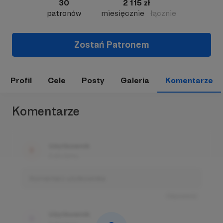
30
2 115 zł
patronów
miesięcznie
łącznie
Zostań Patronem
Profil
Cele
Posty
Galeria
Komentarze
Komentarze
Użytkownik
3 dni temu
Komentarz użytkownika
Odpowiedz
Użytkownik