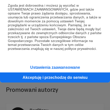
Zgoda jest dobrowolna i możesz ją wycofać w
USTAWIENIACH ZAAWANSOWANYCH, gdzie jest także
opisane Twoje prawo żądania dostępu, sprostowania,
usunięcia lub ograniczenia przetwarzania danych, a także w
dowolnym momencie za pomocą ustawień Twojej
przeglądarki w urządzeniu końcowym. Pamiętaj, że w
Dołącz do grona Patronów!
zależności od Twoich ustawień, Twoje dane będą mogły być
przekazywane do zewnętrznych odbiorców danych z państw
trzecich tj. z państw spoza Europejskiego Obszaru
Gospodarczego. Pozostałe szczegółowe informacje na
Wesprzyj działalność Autora
Klub Sympatyków Kolei
temat przetwarzania Twoich danych w tym celów
we Wrocławiu
już teraz!
przetwarzania znajdują się w naszej polityce prywatności.
Zostań Patronem
Ustawienia zaawansowane
Akceptuję i przechodzę do serwisu
Promowani autorzy