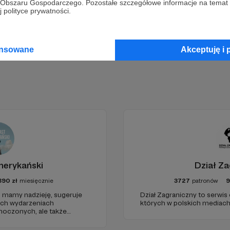
go Obszaru Gospodarczego. Pozostałe szczegółowe informacje na temat
Zostań Patronem
 polityce prywatności.
ansowane
Akceptuję i 
merykański
Dział Za
890
zł
miesięcznie
3727
patronów
, mamy nadzieję, sugeruje
Dział Zagraniczny to serwis
ych wydarzeniach
których w polskich mediach 
noczonych, ale także
znych i kulturowych.