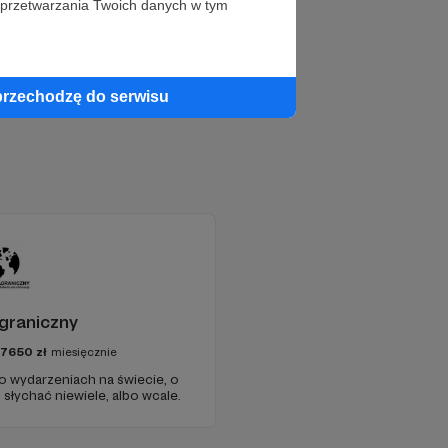
 przetwarzania Twoich danych w tym
przechodzę do serwisu
graniczny
97650
zł
miesięcznie
 o wydarzeniach na świecie, o
słychać niewiele, albo wcale.