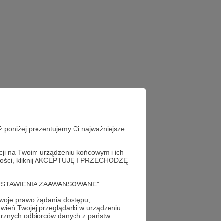
ż poniżej prezentujemy Ci najważniejsze
acji na Twoim urządzeniu końcowym i ich
alności, kliknij AKCEPTUJĘ I PRZECHODZĘ
cję "USTAWIENIA ZAAWANSOWANE".
oje prawo żądania dostępu,
!
wień Twojej przeglądarki w urządzeniu
trznych odbiorców danych z państw