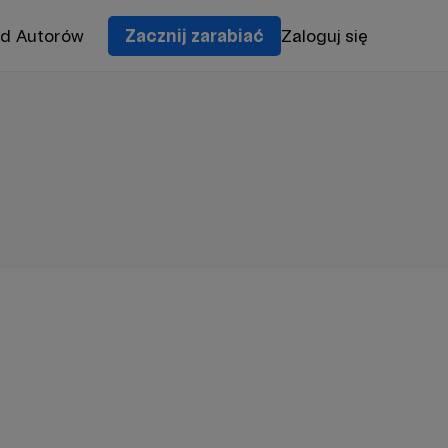
od Autorów
Zacznij zarabiać
Zaloguj się