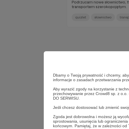
Podrzucam nowe słownictwo, t
transportem szerokopojętym.
quizlet
słownictwo
transp
Dbamy o Twoją prywatność i chcemy, abyś 
informacje o zasadach przetwarzania pr
Aby wyrazić zgody na korzystanie z techn
przechowywanie przez Crowd8 sp. z o.o.
DO SERWISU.
Jeśli chcesz dostosować lub zmienić sw
Zgoda jest dobrowolna i możesz ją wyc
sprostowania, usunięcia lub ograniczeni
końcowym. Pamiętaj, że w zależności od