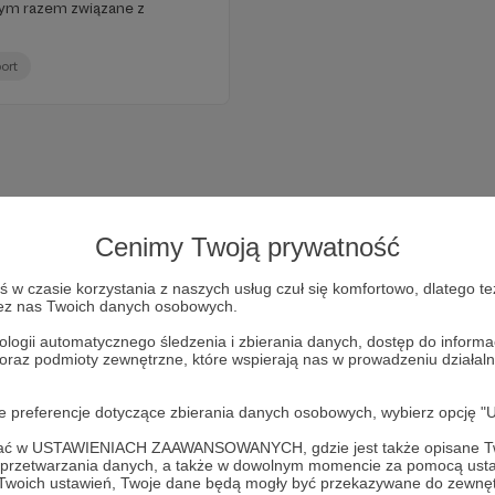
ym razem związane z
ort
Cenimy Twoją prywatność
w czasie korzystania z naszych usług czuł się komfortowo, dlatego te
zez nas Twoich danych osobowych.
ologii automatycznego śledzenia i zbierania danych, dostęp do inform
 oraz podmioty zewnętrzne, które wspierają nas w prowadzeniu dział
Dołącz do grona Patronów!
oje preferencje dotyczące zbierania danych osobowych, wybierz op
ofać w USTAWIENIACH ZAAWANSOWANYCH, gdzie jest także opisane Tw
Wesprzyj działalność Autora
Kwadrans Na Angielski
już teraz
a przetwarzania danych, a także w dowolnym momencie za pomocą usta
 Twoich ustawień, Twoje dane będą mogły być przekazywane do zewnę