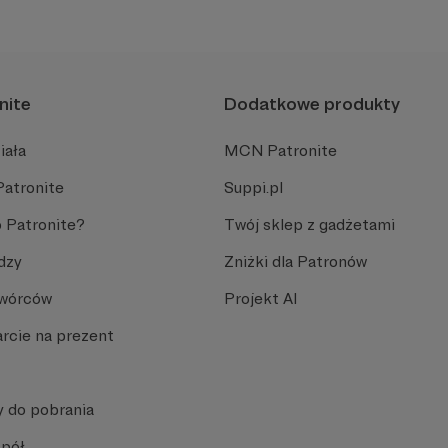
nite
Dodatkowe produkty
iała
MCN Patronite
Patronite
Suppi.pl
 Patronite?
Twój sklep z gadżetami
dzy
Zniżki dla Patronów
Twórców
Projekt AI
rcie na prezent
y do pobrania
spół