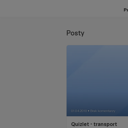
Pr
Posty
01.04.2019
Brak komentarzy
●
Quizlet - transport