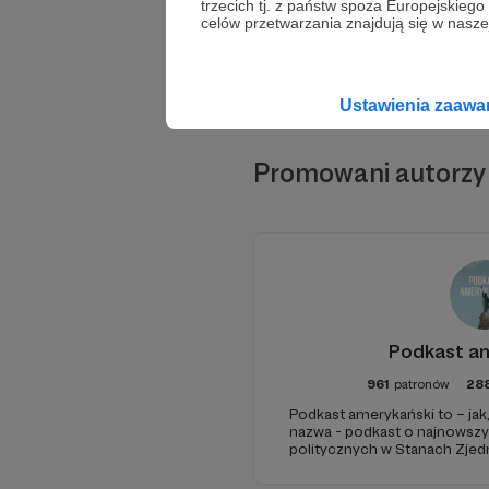
trzecich tj. z państw spoza Europejskie
celów przetwarzania znajdują się w naszej
Ustawienia zaaw
Promowani autorzy
Podkast a
961
patronów
28
Podkast amerykański to – jak
nazwa - podkast o najnowsz
politycznych w Stanach Zjed
szerszych zjawiskach społec