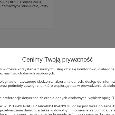
 już jutro (21 marca 2024)
e darmowym mini kursie, który
Cenimy Twoją prywatność
w czasie korzystania z naszych usług czuł się komfortowo, dlatego te
zez nas Twoich danych osobowych.
ologii automatycznego śledzenia i zbierania danych, dostęp do inform
 oraz podmioty zewnętrzne, które wspierają nas w prowadzeniu dział
Dołącz do grona Patronów!
oje preferencje dotyczące zbierania danych osobowych, wybierz op
ofać w USTAWIENIACH ZAAWANSOWANYCH, gdzie jest także opisane Tw
Wesprzyj działalność Autora
Kwadrans Na Angielski
już teraz
a przetwarzania danych, a także w dowolnym momencie za pomocą usta
 Twoich ustawień, Twoje dane będą mogły być przekazywane do zewnę