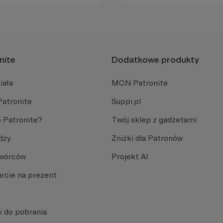
Zachowanie tej właśnie wol
wsparcia!
nite
Dodatkowe produkty
iała
MCN Patronite
Patronite
Suppi.pl
 Patronite?
Twój sklep z gadżetami
dzy
Zniżki dla Patronów
Twórców
Projekt AI
rcie na prezent
y do pobrania