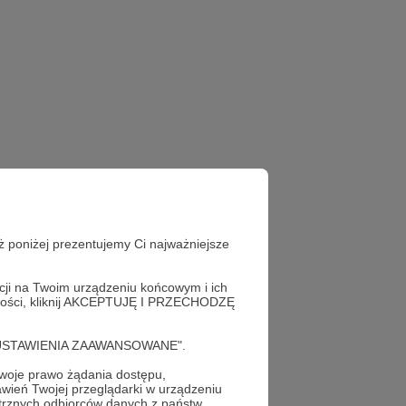
ż poniżej prezentujemy Ci najważniejsze
acji na Twoim urządzeniu końcowym i ich
alności, kliknij AKCEPTUJĘ I PRZECHODZĘ
cję "USTAWIENIA ZAAWANSOWANE".
oje prawo żądania dostępu,
!
wień Twojej przeglądarki w urządzeniu
trznych odbiorców danych z państw