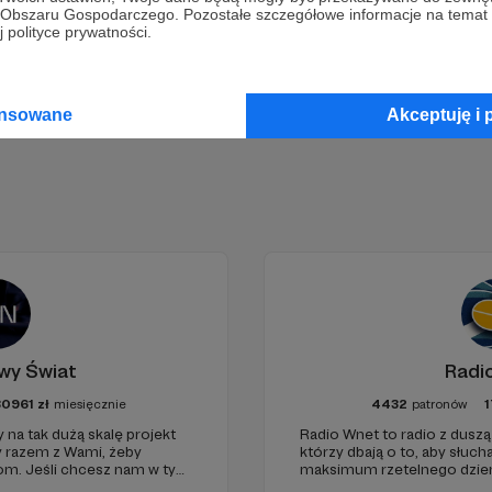
go Obszaru Gospodarczego. Pozostałe szczegółowe informacje na temat
 polityce prywatności.
Zostań Patronem
ansowane
Akceptuję i 
wy Świat
Radi
0961
zł
miesięcznie
4432
patronów
1
 na tak dużą skalę projekt
Radio Wnet to radio z duszą!
y razem z Wami, żeby
którzy dbają o to, aby słu
iom. Jeśli chcesz nam w tym
maksimum rzetelnego dzienn
nie zabraknie. :)
ponieważ Radio Wnet jest w 