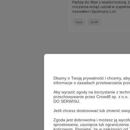
Pędzę do Was z wiadomością, że
możecie wziąć udział w zupełni
nazwałem Spokojny Lot.
kurs
AnW
Dbamy o Twoją prywatność i chcemy, abyś 
informacje o zasadach przetwarzania pr
Aby wyrazić zgody na korzystanie z techn
przechowywanie przez Crowd8 sp. z o.o.
DO SERWISU.
Jeśli chcesz dostosować lub zmienić sw
Zgoda jest dobrowolna i możesz ją wyc
sprostowania, usunięcia lub ograniczeni
końcowym. Pamiętaj, że w zależności od