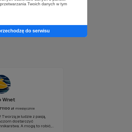
 przetwarzania Twoich danych w tym
przechodzę do serwisu
o Wnet
71100
zł
miesięcznie
 Tworzą je ludzie z pasją,
chaczom dostarczyć
ikarstwa. A mogą to robić,
pełni niezależne i… wolne!