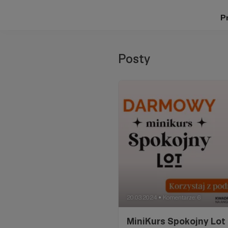
Pr
Posty
20.03.2024
Komentarze: 6
●
MiniKurs Spokojny Lot 