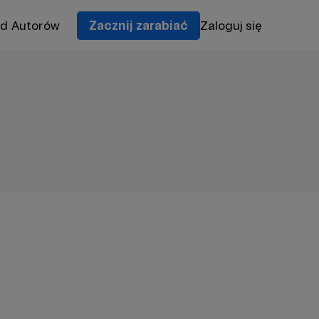
od Autorów
Zacznij zarabiać
Zaloguj się