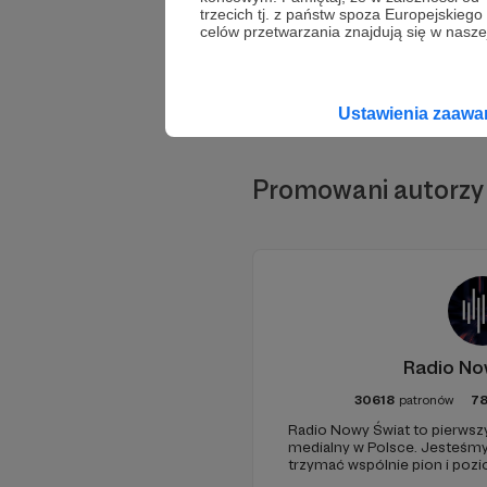
trzecich tj. z państw spoza Europejskie
celów przetwarzania znajdują się w naszej
Ustawienia zaaw
Promowani autorzy
Radio No
30618
patronów
78
Radio Nowy Świat to pierwszy
medialny w Polsce. Jesteśm
trzymać wspólnie pion i poz
pomóc - zapraszamy, miejsca 