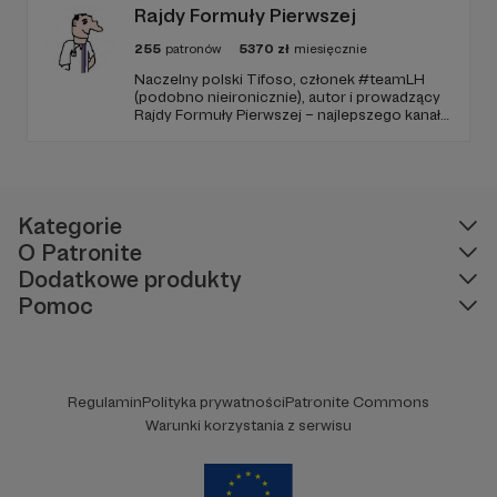
Rajdy Formuły Pierwszej
255
patronów
5370
zł
miesięcznie
Naczelny polski Tifoso, członek #teamLH
(podobno nieironicznie), autor i prowadzący
Rajdy Formuły Pierwszej – najlepszego kanału
YouTube o F1 w Polsce (potwierdzone
niezależnymi badaniami).
Kategorie
O Patronite
Dodatkowe produkty
Pomoc
Regulamin
Polityka prywatności
Patronite Commons
Warunki korzystania z serwisu