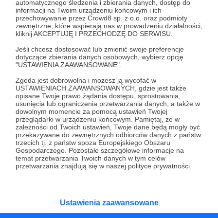
automatycznego śledzenia i zbierania danych, dostęp do
informacji na Twoim urządzeniu końcowym i ich
16.01.2020
Komentarze: 2
●
przechowywanie przez Crowd8 sp. z o.o. oraz podmioty
zewnętrzne, które wspierają nas w prowadzeniu działalności,
Lekcja 82 i 83 na Quizlet
kliknij AKCEPTUJĘ I PRZECHODZĘ DO SERWISU.
Wrzucam lekcję z poprzedniego tygodnia i tego jako
Jeśli chcesz dostosować lub zmienić swoje preferencje
zestawy do nauki na Quizlet.com
dotyczące zbierania danych osobowych, wybierz opcję
"USTAWIENIA ZAAWANSOWANE".
quizlet
kna82
kna83
+1
Zgoda jest dobrowolna i możesz ją wycofać w
USTAWIENIACH ZAAWANSOWANYCH, gdzie jest także
opisane Twoje prawo żądania dostępu, sprostowania,
usunięcia lub ograniczenia przetwarzania danych, a także w
dowolnym momencie za pomocą ustawień Twojej
przeglądarki w urządzeniu końcowym. Pamiętaj, że w
zależności od Twoich ustawień, Twoje dane będą mogły być
przekazywane do zewnętrznych odbiorców danych z państw
trzecich tj. z państw spoza Europejskiego Obszaru
Gospodarczego. Pozostałe szczegółowe informacje na
temat przetwarzania Twoich danych w tym celów
przetwarzania znajdują się w naszej polityce prywatności.
Dołącz do grona Patronów!
Ustawienia zaawansowane