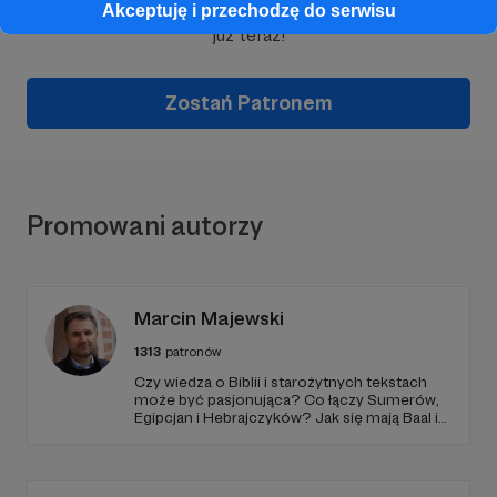
Wesprzyj działalność Autora
Kwadrans Na Angielski
Akceptuję i przechodzę do serwisu
już teraz!
Zostań Patronem
Promowani autorzy
Marcin Majewski
1313
patronów
Czy wiedza o Biblii i starożytnych tekstach
może być pasjonująca? Co łączy Sumerów,
Egipcjan i Hebrajczyków? Jak się mają Baal i
Amon-Ra do JAHWE?