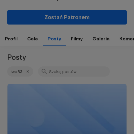
Zostań Patronem
Profil
Cele
Posty
Filmy
Galeria
Komen
Posty
kna83