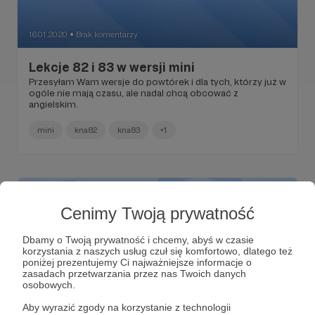
16.01.2020
Brak komentarzy
●
Lekcje 82 i 83 w wersji mini
Przesyłam Wam wersje do powtórek i dla tych, którzy już w
ogóle nie mają czasu, ale nadal chcą obcować z
angielskim.
mini
kna82
kna83
+1
Cenimy Twoją prywatność
Dbamy o Twoją prywatność i chcemy, abyś w czasie
korzystania z naszych usług czuł się komfortowo, dlatego też
poniżej prezentujemy Ci najważniejsze informacje o
zasadach przetwarzania przez nas Twoich danych
osobowych.
Aby wyrazić zgody na korzystanie z technologii