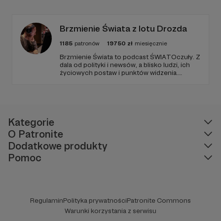
zjawiskach społecznych i kulturowych.
Brzmienie Świata z lotu Drozda
1185
patronów
19750
zł
miesięcznie
Brzmienie Świata to podcast ŚWIATOczuły. Z
dala od polityki i newsów, a blisko ludzi, ich
życiowych postaw i punktów widzenia.
Zawsze goście, muzyka i Paweł Drozd jako
prowadzący. Podcast w zagranicznym sosie z
wrażliwością obserwujący otoczenie.
Kategorie
O Patronite
Dodatkowe produkty
Pomoc
Regulamin
Polityka prywatności
Patronite Commons
Warunki korzystania z serwisu