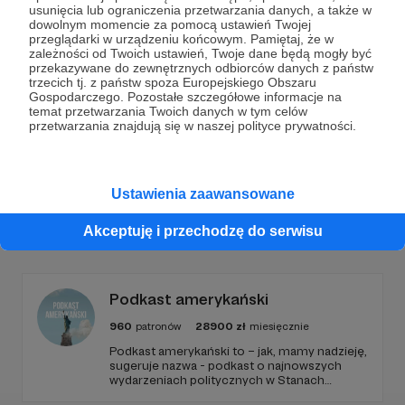
Dołącz do grona Patronów!
usunięcia lub ograniczenia przetwarzania danych, a także w
dowolnym momencie za pomocą ustawień Twojej
przeglądarki w urządzeniu końcowym. Pamiętaj, że w
Wesprzyj działalność Autora
Kwadrans Na Angielski
zależności od Twoich ustawień, Twoje dane będą mogły być
już teraz!
przekazywane do zewnętrznych odbiorców danych z państw
trzecich tj. z państw spoza Europejskiego Obszaru
Gospodarczego. Pozostałe szczegółowe informacje na
temat przetwarzania Twoich danych w tym celów
Zostań Patronem
przetwarzania znajdują się w naszej polityce prywatności.
Ustawienia zaawansowane
Promowani autorzy
Akceptuję i przechodzę do serwisu
Podkast amerykański
960
patronów
28900
zł
miesięcznie
Podkast amerykański to – jak, mamy nadzieję,
sugeruje nazwa - podkast o najnowszych
wydarzeniach politycznych w Stanach
Zjednoczonych, ale także szerszych