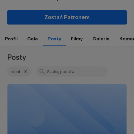
Zostań Patronem
Profil
Cele
Posty
Filmy
Galeria
Komen
Posty
rabat