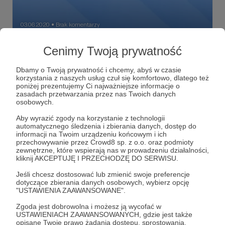
03.06.2020
Brak komentarzy
●
Sklep KNA i co on dla Patronów oznacza.
Cenimy Twoją prywatność
Chciałem Wam niesamowicie podziękować za wsparcie
podcastu KNA i za udział w konkursie. Dziś rusza sklep KNA
Dbamy o Twoją prywatność i chcemy, abyś w czasie
i chciałem się podzielić z Wami moimi przemyśleniami i
korzystania z naszych usług czuł się komfortowo, dlatego też
oferować stały kod rabatowy.
poniżej prezentujemy Ci najważniejsze informacje o
sklep
urodziny
rabat
zasadach przetwarzania przez nas Twoich danych
osobowych.
Aby wyrazić zgody na korzystanie z technologii
automatycznego śledzenia i zbierania danych, dostęp do
informacji na Twoim urządzeniu końcowym i ich
przechowywanie przez Crowd8 sp. z o.o. oraz podmioty
zewnętrzne, które wspierają nas w prowadzeniu działalności,
kliknij AKCEPTUJĘ I PRZECHODZĘ DO SERWISU.
Jeśli chcesz dostosować lub zmienić swoje preferencje
dotyczące zbierania danych osobowych, wybierz opcję
"USTAWIENIA ZAAWANSOWANE".
Zgoda jest dobrowolna i możesz ją wycofać w
USTAWIENIACH ZAAWANSOWANYCH, gdzie jest także
opisane Twoje prawo żądania dostępu, sprostowania,