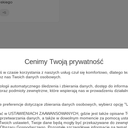
oskiego
+5
Cenimy Twoją prywatność
w czasie korzystania z naszych usług czuł się komfortowo, dlatego te
zez nas Twoich danych osobowych.
ologii automatycznego śledzenia i zbierania danych, dostęp do inform
 oraz podmioty zewnętrzne, które wspierają nas w prowadzeniu dział
Dołącz do grona Patronów!
oje preferencje dotyczące zbierania danych osobowych, wybierz op
Wesprzyj działalność Autora
LIMBOSKI
już teraz!
ofać w USTAWIENIACH ZAAWANSOWANYCH, gdzie jest także opisane Tw
a przetwarzania danych, a także w dowolnym momencie za pomocą usta
 Twoich ustawień, Twoje dane będą mogły być przekazywane do zewnę
go Obszaru Gospodarczego. Pozostałe szczegółowe informacje na temat