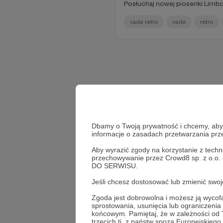
Posłuchaj nowej piosenki Limb
vade retro
vade
retro
Dbamy o Twoją prywatność i chcemy, abyś 
informacje o zasadach przetwarzania pr
Aby wyrazić zgody na korzystanie z techn
przechowywanie przez Crowd8 sp. z o.o.
DO SERWISU.
Jeśli chcesz dostosować lub zmienić sw
Zgoda jest dobrowolna i możesz ją wyc
sprostowania, usunięcia lub ograniczeni
końcowym. Pamiętaj, że w zależności od
trzecich tj. z państw spoza Europejskie