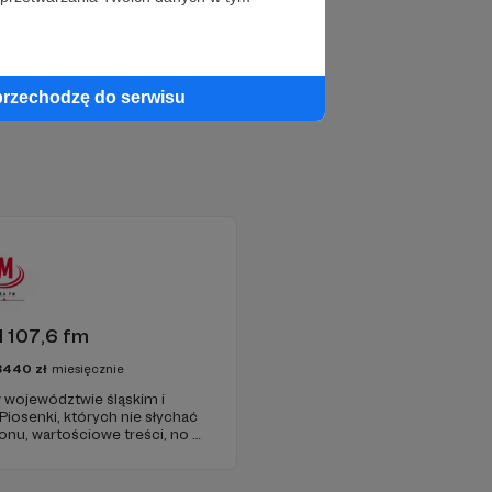
przechodzę do serwisu
 107,6 fm
3440
zł
miesięcznie
 województwie śląskim i
 Piosenki, których nie słychać
onu, wartościowe treści, no i
najdziecie u nas. Jesteście z
 zachęcamy - zostańcie