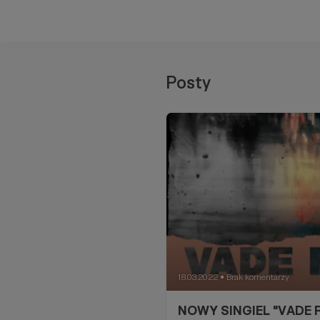
Posty
18.03.2022
Brak komentarzy
●
NOWY SINGIEL "VADE 