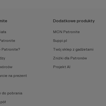
nite
Dodatkowe produkty
iała
MCN Patronite
Patronite
Suppi.pl
 Patronite?
Twój sklep z gadżetami
dzy
Zniżki dla Patronów
Twórców
Projekt AI
rcie na prezent
y do pobrania
spół