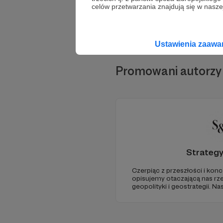
celów przetwarzania znajdują się w naszej
Ustawienia zaaw
Promowani autorzy
Strateg
Czerpiąc z przeszłości i konc
opisujemy otaczającą nas rz
geopolityki i geostrategii. N
ze Strategy&Future kluczowe
geopolitycznej w Polsce i w E