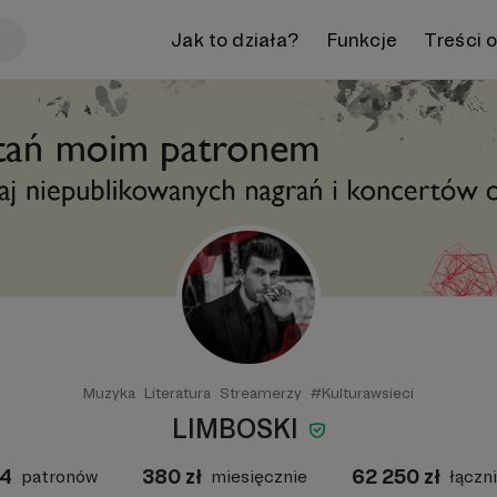
Jak to działa?
Funkcje
Treści 
Muzyka
Literatura
Streamerzy
#Kulturawsieci
LIMBOSKI
14
380
zł
62 250
zł
patronów
miesięcznie
łączn