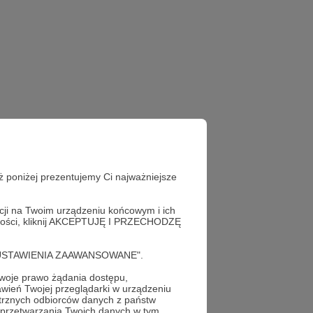
ż poniżej prezentujemy Ci najważniejsze
acji na Twoim urządzeniu końcowym i ich
alności, kliknij AKCEPTUJĘ I PRZECHODZĘ
cję "USTAWIENIA ZAAWANSOWANE".
oje prawo żądania dostępu,
wień Twojej przeglądarki w urządzeniu
trznych odbiorców danych z państw
 przetwarzania Twoich danych w tym