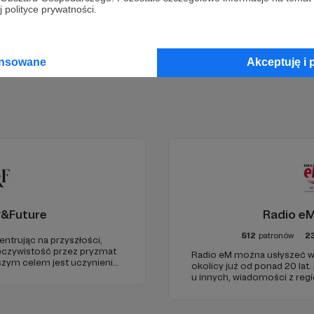
Zostań Patronem
 polityce prywatności.
ansowane
Akceptuję i 
y&Future
Radio eM
512
patronów
2
entrując na przyszłości,
eczywistość przez pryzmat
Radio eM można usłyszeć w
aszym celem jest uczynienie
okolicy już od ponad 20 lat.
go źródła myśli
u innych, wiadomości z regi
uropie.
dobry humor. To wszystko z
nami każdego dnia, a teraz
naszymi Patronami!