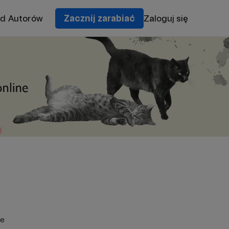
od Autorów
Zacznij zarabiać
Zaloguj się
ie