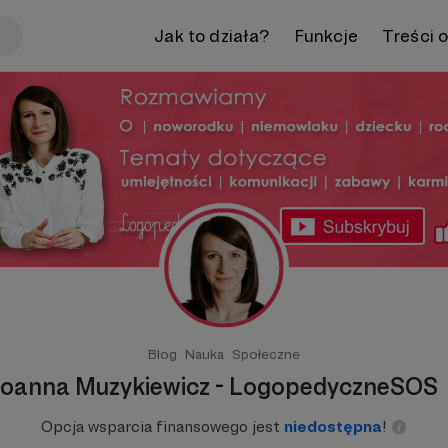
Jak to działa?
Funkcje
Treści 
Blog
Nauka
Społeczne
oanna Muzykiewicz - LogopedyczneSOS
Opcja wsparcia finansowego jest
niedostępna
!