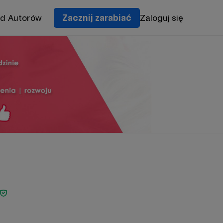
od Autorów
Zacznij zarabiać
Zaloguj się