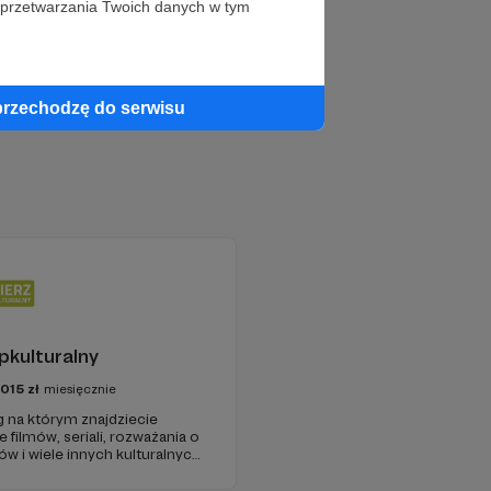
 przetwarzania Twoich danych w tym
przechodzę do serwisu
pkulturalny
1015
zł
miesięcznie
g na którym znajdziecie
 filmów, seriali, rozważania o
ów i wiele innych kulturalnych
y w 2009 roku i od tego czasu
ość ludzi, którzy lubią