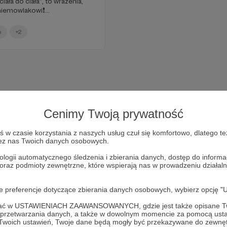
ciała do ciała”, to wrażenia,
iemowlakowi❗️...
o
+2
Cenimy Twoją prywatność
w czasie korzystania z naszych usług czuł się komfortowo, dlatego te
zez nas Twoich danych osobowych.
ologii automatycznego śledzenia i zbierania danych, dostęp do inform
 oraz podmioty zewnętrzne, które wspierają nas w prowadzeniu dział
Dołącz do grona Patronów!
oje preferencje dotyczące zbierania danych osobowych, wybierz op
ofać w USTAWIENIACH ZAAWANSOWANYCH, gdzie jest także opisane Tw
ziałalność Autora
Joanna Muzykiewicz - LogopedyczneSO
a przetwarzania danych, a także w dowolnym momencie za pomocą usta
 Twoich ustawień, Twoje dane będą mogły być przekazywane do zewnę