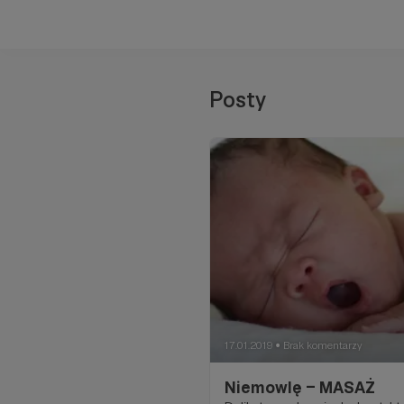
Posty
17.01.2019
Brak komentarzy
●
Niemowlę – MASAŻ