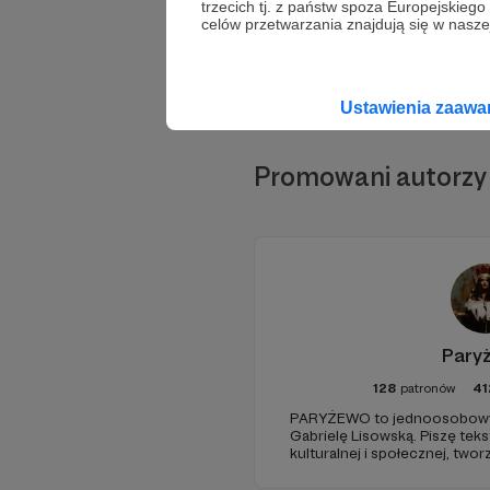
trzecich tj. z państw spoza Europejskie
celów przetwarzania znajdują się w naszej
Ustawienia zaaw
Promowani autorzy
Pary
128
patronów
41
PARYŻEWO to jednoosobowy 
Gabrielę Lisowską. Piszę tek
kulturalnej i społecznej, two
PARYŻEWO i TW: LISOWSKA or
treści na Instagramie.