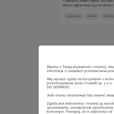
Delikatny, pełen ciepła „kontakt 
które najbardziej są potrzebne n
niemowlę
masaż
dzieck
Dbamy o Twoją prywatność i chcemy, abyś 
informacje o zasadach przetwarzania pr
Aby wyrazić zgody na korzystanie z techn
przechowywanie przez Crowd8 sp. z o.o.
DO SERWISU.
Jeśli chcesz dostosować lub zmienić sw
Zgoda jest dobrowolna i możesz ją wyc
Wesprzyj d
sprostowania, usunięcia lub ograniczeni
końcowym. Pamiętaj, że w zależności od