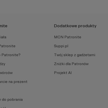
kulturę.
nite
Dodatkowe produkty
iała
MCN Patronite
Patronite
Suppi.pl
 Patronite?
Twój sklep z gadżetami
dzy
Zniżki dla Patronów
Twórców
Projekt AI
rcie na prezent
y do pobrania