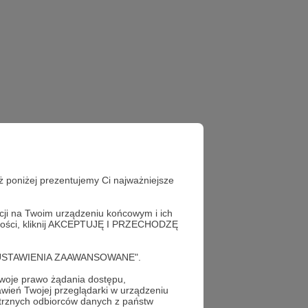
ż poniżej prezentujemy Ci najważniejsze
acji na Twoim urządzeniu końcowym i ich
alności, kliknij AKCEPTUJĘ I PRZECHODZĘ
cję "USTAWIENIA ZAAWANSOWANE".
oje prawo żądania dostępu,
S
już teraz!
wień Twojej przeglądarki w urządzeniu
trznych odbiorców danych z państw