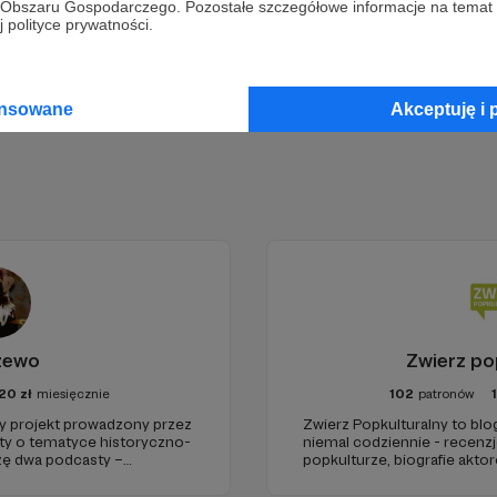
go Obszaru Gospodarczego. Pozostałe szczegółowe informacje na temat
Zostań Patronem
 polityce prywatności.
ansowane
Akceptuję i 
żewo
Zwierz po
20
zł
miesięcznie
102
patronów
projekt prowadzony przez
Zwierz Popkulturalny to blo
sty o tematyce historyczno-
niemal codziennie - recenzje
rzę dwa podcasty –
popkulturze, biografie aktor
az regularnie publikuję
treści. Blog został założon
tworzę wokół niego społeczn